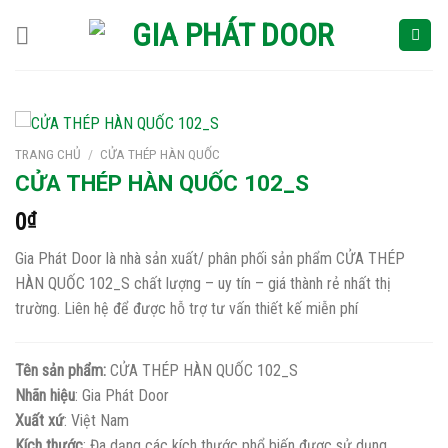
Skip
to
content
TRANG CHỦ
/
CỬA THÉP HÀN QUỐC
CỬA THÉP HÀN QUỐC 102_S
0
₫
Gia Phát Door là nhà sản xuất/ phân phối sản phẩm CỬA THÉP
HÀN QUỐC 102_S chất lượng – uy tín – giá thành rẻ nhất thị
trường. Liên hệ để được hỗ trợ tư vấn thiết kế miễn phí
Tên sản phẩm:
CỬA THÉP HÀN QUỐC 102_S
Nhãn hiệu
: Gia Phát Door
Xuất xứ
: Việt Nam
Kích thước
: Đa dạng các kích thước phổ biến được sử dụng