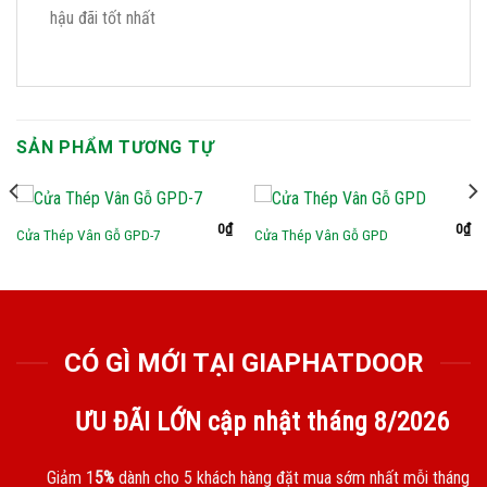
hậu đãi tốt nhất
SẢN PHẨM TƯƠNG TỰ
0
₫
0
₫
Cửa Thép Vân Gỗ GPD-7
Cửa Thép Vân Gỗ GPD
CÓ GÌ MỚI TẠI GIAPHATDOOR
ƯU ĐÃI LỚN cập nhật tháng
8/2026
Giảm 1
5%
dành cho 5 khách hàng đặt mua sớm nhất mỗi tháng