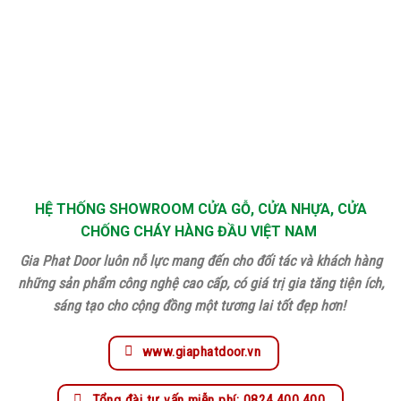
HỆ THỐNG SHOWROOM CỬA GỖ, CỬA NHỰA, CỬA
CHỐNG CHÁY HÀNG ĐẦU VIỆT NAM
Gia Phat Door luôn nỗ lực mang đến cho đối tác và khách hàng
những sản phẩm công nghệ cao cấp, có giá trị gia tăng tiện ích,
sáng tạo cho cộng đồng một tương lai tốt đẹp hơn!
www.giaphatdoor.vn
Tổng đài tư vấn miễn phí: 0824.400.400