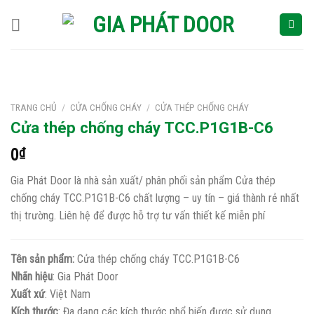
Skip
to
content
TRANG CHỦ
/
CỬA CHỐNG CHÁY
/
CỬA THÉP CHỐNG CHÁY
Cửa thép chống cháy TCC.P1G1B-C6
0
₫
Gia Phát Door là nhà sản xuất/ phân phối sản phẩm Cửa thép
chống cháy TCC.P1G1B-C6 chất lượng – uy tín – giá thành rẻ nhất
thị trường. Liên hệ để được hỗ trợ tư vấn thiết kế miễn phí
Tên sản phẩm:
Cửa thép chống cháy TCC.P1G1B-C6
Nhãn hiệu
: Gia Phát Door
Xuất xứ
: Việt Nam
Kích thước
: Đa dạng các kích thước phổ biến được sử dụng