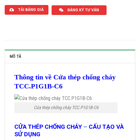
TẢI BẢNG GIÁ
ĐĂNG KÝ TƯ VẤN
MÔ TẢ
Thông tin về Cửa thép chống cháy
TCC.P1G1B-C6
Cửa thép chống cháy TCC.P1G1B-C6
CỬA THÉP CHỐNG CHÁY
–
CẤU TẠO VÀ
SỬ DỤNG