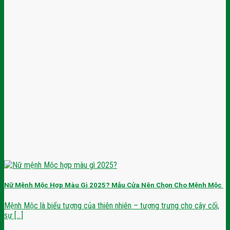
Nữ Mệnh Mộc Hợp Màu Gì 2025? Mẫu Cửa Nên Chọn Cho Mệnh Mộc
Mệnh Mộc là biểu tượng của thiên nhiên – tượng trưng cho cây cối,
sự [...]