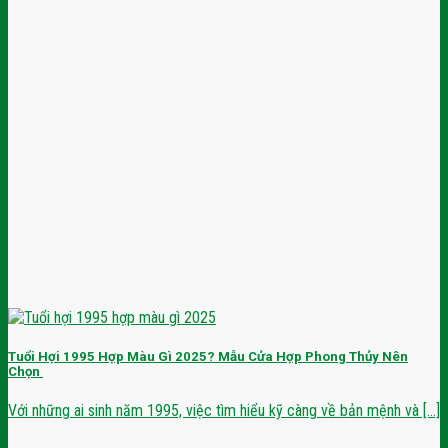
Tuổi Hợi 1995 Hợp Màu Gì 2025? Mẫu Cửa Hợp Phong Thủy Nên
Chọn
Với những ai sinh năm 1995, việc tìm hiểu kỹ càng về bản mệnh và [...]