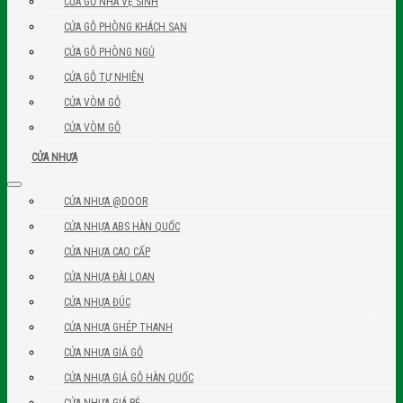
CỬA GỖ NHÀ VỆ SINH
CỬA GỖ PHÒNG KHÁCH SẠN
CỬA GỖ PHÒNG NGỦ
CỬA GỖ TỰ NHIÊN
CỬA VÒM GỖ
CỬA VÒM GỖ
CỬA NHỰA
CỬA NHỰA @DOOR
CỬA NHỰA ABS HÀN QUỐC
CỬA NHỰA CAO CẤP
CỬA NHỰA ĐÀI LOAN
CỬA NHỰA ĐÚC
CỬA NHỰA GHÉP THANH
CỬA NHỰA GIẢ GỖ
CỬA NHỰA GIẢ GỖ HÀN QUỐC
CỬA NHỰA GIÁ RẺ