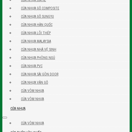
CỬA NHỰA GỖ COMPOSITE
CỬA NHỰA GỖ SUNGYU
CỬA NHỰA HÀN QUỐC
CỬA NHỰA LÕI THÉP
CỬA NHỰA MALAYSIA
CỬA NHỰA NHÀ VỆ SINH
CỬA NHỰA PHÒNG NGỦ
CỬA NHỰA PVC
CỬA NHỰA SÀI GÒN DOOR
CỬA NHỰA VÂN GỖ
CỬA VÒM NHỰA
CỬA VÒM NHỰA
CỬA NHỰA
CỬA VÒM NHỰA