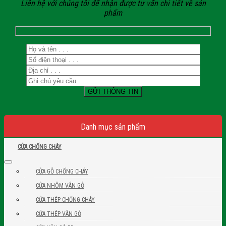
Liên hệ với chúng tôi để nhận được tư vấn chi tiết về sản
phẩm
Danh mục sản phẩm
CỬA CHỐNG CHÁY
CỬA GỖ CHỐNG CHÁY
CỬA NHÔM VÂN GỖ
CỬA THÉP CHỐNG CHÁY
CỬA THÉP VÂN GỖ