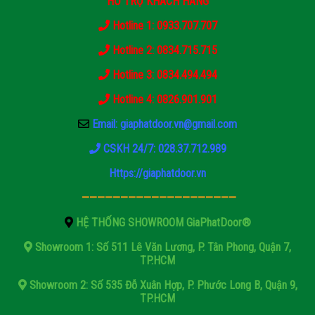
HỖ TRỢ KHÁCH HÀNG
Hotline 1: 0933.707.707
Hotline 2: 0834.715.715
Hotline 3: 0834.494.494
Hotline 4: 0826.901.901
Email: giaphatdoor.vn@gmail.com
CSKH 24/7: 028.37.712.989
Https://giaphatdoor.vn
————————————————————
HỆ THỐNG SHOWROOM GiaPhatDoor®
Showroom 1: Số 511 Lê Văn Lương, P. Tân Phong, Quận 7,
TP.HCM
Showroom 2: Số 535 Đỗ Xuân Hợp, P. Phước Long B, Quận 9,
TP.HCM