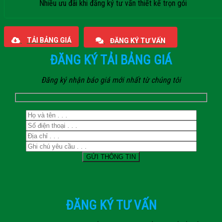
Nhiều ưu đãi khi đăng ký tư vấn thiết kế trọn gói
Giaphatdoor
TẢI BẢNG GIÁ
ĐĂNG KÝ TƯ VẤN
ĐĂNG KÝ TẢI BẢNG GIÁ
Đăng ký nhận báo giá mới nhất từ chúng tôi
ĐĂNG KÝ TƯ VẤN