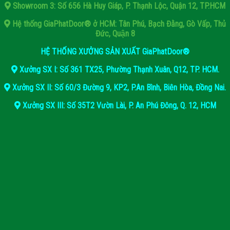
Showroom 3: Số 656 Hà Huy Giáp, P. Thạnh Lộc, Quận 12, TP.HCM
Hệ thống GiaPhatDoor® ở HCM: Tân Phú, Bạch Đằng, Gò Vấp, Thủ
Đức, Quận 8
HỆ THỐNG XƯỞNG SẢN XUẤT GiaPhatDoor®
Xưởng SX I: Số 361 TX25, Phường Thạnh Xuân, Q12, TP. HCM.
Xưởng SX II: Số 60/3 Đường 9, KP2, P.An Bình, Biên Hòa, Đồng Nai.
Xưởng SX III: Số 35T2 Vườn Lài, P. An Phú Đông, Q. 12, HCM