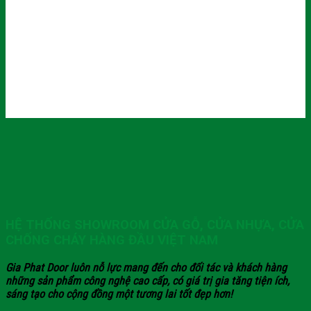
HỆ THỐNG SHOWROOM CỬA GỖ, CỬA NHỰA, CỬA
CHỐNG CHÁY HÀNG ĐẦU VIỆT NAM
Gia Phat Door luôn nỗ lực mang đến cho đối tác và khách hàng
những sản phẩm công nghệ cao cấp, có giá trị gia tăng tiện ích,
sáng tạo cho cộng đồng một tương lai tốt đẹp hơn!