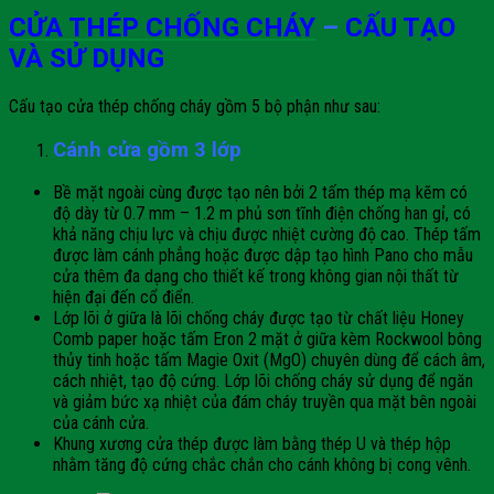
CỬA THÉP CHỐNG CHÁY
–
CẤU TẠO
VÀ SỬ DỤNG
Cấu tạo cửa thép chống cháy gồm 5 bộ phận như sau:
Cánh cửa
gồm 3 lớp
Bề mặt ngoài cùng được tạo nên bởi 2 tấm thép mạ kẽm có
độ dày từ 0.7 mm – 1.2 m phủ sơn tĩnh điện chống han gỉ, có
khả năng chịu lực và chịu được nhiệt cường độ cao. Thép tấm
được làm cánh phẳng hoặc được dập tạo hình Pano cho mẫu
cửa thêm đa dạng cho thiết kế trong không gian nội thất từ
hiện đại đến cổ điển.
Lớp lõi ở giữa là lõi chống cháy được tạo từ chất liệu Honey
Comb paper hoặc tấm Eron 2 mặt ở giữa kèm Rockwool bông
thủy tinh hoặc tấm Magie Oxit (MgO) chuyên dùng để cách âm,
cách nhiệt, tạo độ cứng. Lớp lõi chống cháy sử dụng để ngăn
và giảm bức xạ nhiệt của đám cháy truyền qua mặt bên ngoài
của cánh cửa.
Khung xương cửa thép được làm bằng thép U và thép hộp
nhằm tăng độ cứng chắc chắn cho cánh không bị cong vênh.