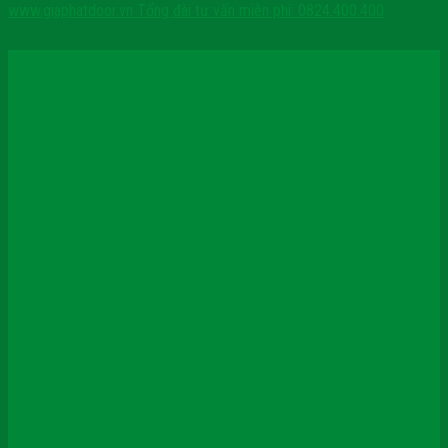
www.giaphatdoor.vn
Tổng đài tư vấn miễn phí: 0824.400.400