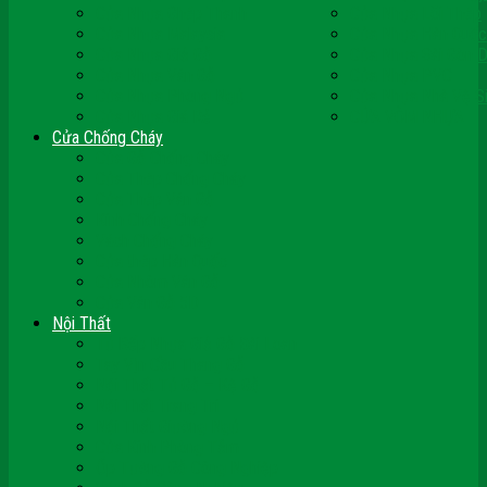
Cửa Nhựa Ghép Thanh
Cửa Nhựa Lõi Thép
Cửa Nhựa Malaysia
Cửa Nhựa Hàn Quốc
Cửa Nhựa Giả Gỗ
Cửa Nhựa Sài Gòn 
Cửa Nhựa Vân Gỗ
Cửa Nhựa PVC
Cửa Nhựa Phòng Ngủ
Cửa Nhựa Nhà Vệ S
Cửa Nhựa Giá Rẻ
CỬA VÒM NHỰA
Cửa Chống Cháy
Cửa Gỗ Chống Cháy
Cửa Thép Chống Cháy
Cửa Thép Vân Gỗ
Kính Chống Cháy
Vách Chống Cháy
Cửa thép Hàn Quốc
Cửa Nhôm Vân Gỗ
Cửa Vân Gỗ 5D
Nội Thất
Tủ Bếp Nhựa Giả Gỗ Đài Loan
Tay Vịn Cầu Thang Gỗ
Nội Thất Tủ Gỗ – Kệ Gỗ
Nội Thất Trang Trí
Nội Thất Giường Ngủ
Cửa Kính Phòng Tắm
Ốp Tường Gỗ Công Nghiệp