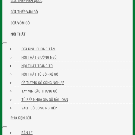
CỬA THÉP HÀN QUỐC
CỬA THÉP VÂN GỖ
CỬA VÒM GỖ
NỘI THẤT
CỬA KÍNH PHÒNG TẮM
NỘI THẤT GIƯỜNG NGỦ
NỘI THẤT TRANG TRÍ
NỘI THẤT TỦ GỖ - KỆ GỖ
ỐP TƯỜNG GỖ CÔNG NGHIỆP
TAY VỊN CẦU THANG GỖ
TỦ BẾP NHỰA GIẢ GỖ ĐÀI LOAN
VÁCH GỖ CÔNG NGHIỆP
PHỤ KIỆN CỬA
BẢN LỀ