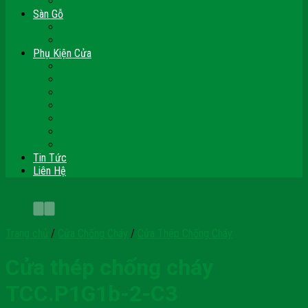
Vách Gỗ Công Nghiệp
Sàn Gỗ
Sàn Gỗ Công Nghiệp
Sàn Gỗ Tự Nhiên
Phụ Kiện Cửa
Bản Lề
Chốt Cửa
Cục Hít Chặn Cửa
Khóa Cửa
Tay Đẩy Hơi
Mắt Thần – Ống Nhòm Cửa
Thanh Thoát Hiểm – Panic Bar
Tin Tức
Liên Hệ
Trang chủ
/
Cửa Chống Cháy
/
Cửa Thép Chống Cháy
Cửa thép chống cháy
TCC.P1G1b-2-C3