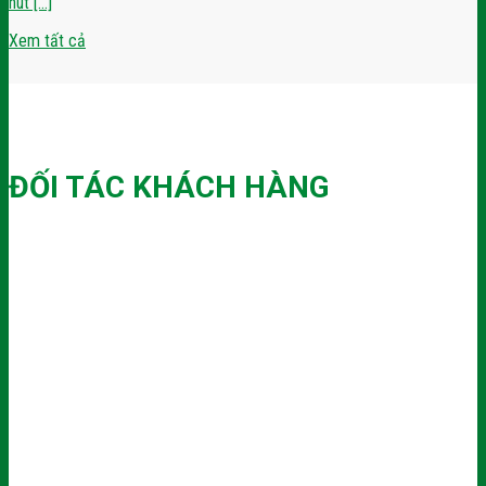
hút [...]
Xem tất cả
ĐỐI TÁC KHÁCH HÀNG