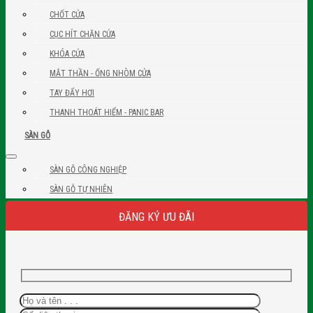
CHỐT CỬA
CỤC HÍT CHẶN CỬA
KHÓA CỬA
MẮT THẦN - ỐNG NHÒM CỬA
TAY ĐẨY HƠI
THANH THOÁT HIỂM - PANIC BAR
SÀN GỖ
SÀN GỖ CÔNG NGHIỆP
SÀN GỖ TỰ NHIÊN
ĐĂNG KÝ ƯU ĐÃI