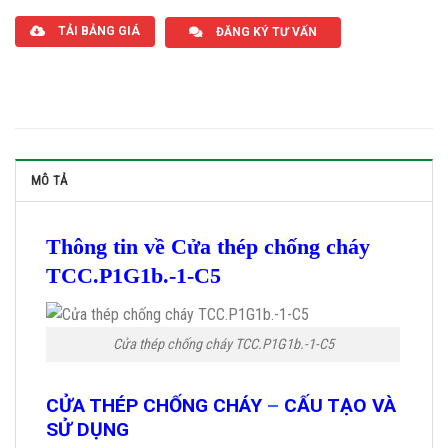
TẢI BẢNG GIÁ
ĐĂNG KÝ TƯ VẤN
MÔ TẢ
Thông tin về Cửa thép chống cháy
TCC.P1G1b.-1-C5
Cửa thép chống cháy TCC.P1G1b.-1-C5
CỬA THÉP CHỐNG CHÁY
–
CẤU TẠO VÀ
SỬ DỤNG