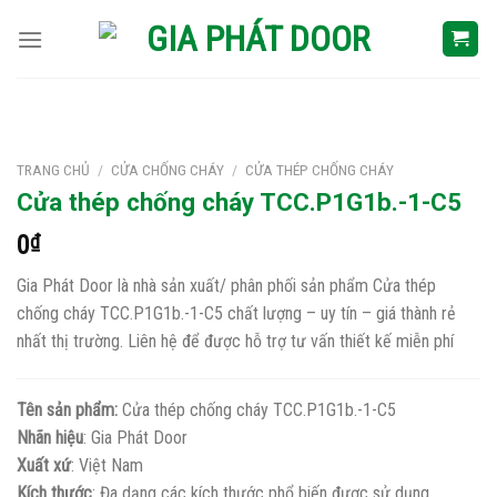
Skip
to
content
TRANG CHỦ
/
CỬA CHỐNG CHÁY
/
CỬA THÉP CHỐNG CHÁY
Cửa thép chống cháy TCC.P1G1b.-1-C5
0
₫
Gia Phát Door là nhà sản xuất/ phân phối sản phẩm Cửa thép
chống cháy TCC.P1G1b.-1-C5 chất lượng – uy tín – giá thành rẻ
nhất thị trường. Liên hệ để được hỗ trợ tư vấn thiết kế miễn phí
Tên sản phẩm:
Cửa thép chống cháy TCC.P1G1b.-1-C5
Nhãn hiệu
: Gia Phát Door
Xuất xứ
: Việt Nam
Kích thước
: Đa dạng các kích thước phổ biến được sử dụng