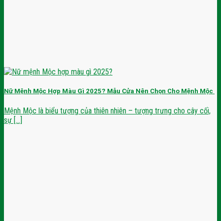
Nữ Mệnh Mộc Hợp Màu Gì 2025? Mẫu Cửa Nên Chọn Cho Mệnh Mộc
Mệnh Mộc là biểu tượng của thiên nhiên – tượng trưng cho cây cối,
sự [...]