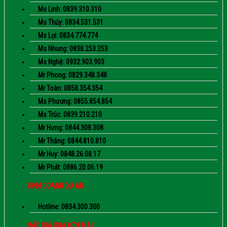
Ms Linh: 0839.310.310
Ms Thúy: 0834.531.531
Ms Lợi: 0834.774.774
Ms Nhung: 0838.253.253
Ms Nghệ: 0932.903.903
Mr Phong: 0829.348.348
Mr Toàn: 0858.354.354
Ms Phương: 0855.854.854
Ms Trúc: 0839.210.210
Mr Hưng: 0844.308.308
Mr Thắng: 0844.810.810
Mr Huy: 0848.26.08.17
Mr Phát: 0886.20.06.19
KINH DOANH DỰ ÁN
Hotline: 0834.300.300
BÁO GIÁ QUA ĐT/EMAIL