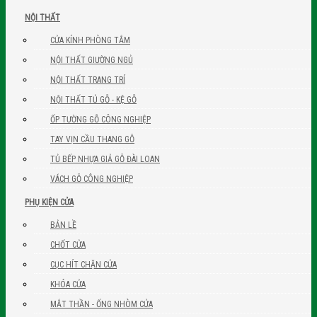
NỘI THẤT
CỬA KÍNH PHÒNG TẮM
NỘI THẤT GIƯỜNG NGỦ
NỘI THẤT TRANG TRÍ
NỘI THẤT TỦ GỖ - KỆ GỖ
ỐP TƯỜNG GỖ CÔNG NGHIỆP
TAY VỊN CẦU THANG GỖ
TỦ BẾP NHỰA GIẢ GỖ ĐÀI LOAN
VÁCH GỖ CÔNG NGHIỆP
PHỤ KIỆN CỬA
BẢN LỀ
CHỐT CỬA
CỤC HÍT CHẶN CỬA
KHÓA CỬA
MẮT THẦN - ỐNG NHÒM CỬA