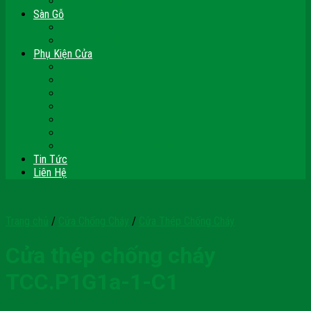
Vách Gỗ Công Nghiệp
Sàn Gỗ
Sàn Gỗ Công Nghiệp
Sàn Gỗ Tự Nhiên
Phụ Kiện Cửa
Bản Lề
Chốt Cửa
Cục Hít Chặn Cửa
Khóa Cửa
Tay Đẩy Hơi
Mắt Thần – Ống Nhòm Cửa
Thanh Thoát Hiểm – Panic Bar
Tin Tức
Liên Hệ
Trang chủ
/
Cửa Chống Cháy
/
Cửa Thép Chống Cháy
Cửa thép chống cháy
TCC.P1G1a-1-C1