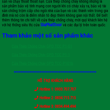
sản và chạy thoát thoát nạn. Cửa thép chống cháy không những là
sản phẩm bảo vệ tính mạng con người khi có cháy xảy ra, bảo vệ tài
sản chống trộm cấp cho ngôi nhà của bạn và các thành viên trong gia
đình mà nó còn là điểm nhấn tô đẹp thêm không gian nội thất. Để biết
thêm thông tin chi tiết về cửa thép chống cháy, mời quý khách liên hệ
GiaPhatDoor
với hệ thống siêu thị cửa
và các đại lý trên toàn quốc.
Tham khảo một số sản phẩm khác
Cửa Thép Chống Cháy GPD TCC P1-G1
Cửa Thép Chống Cháy GPD TCC P1-1
Cửa Thép Chống Cháy GPD TCC-P1G1b
================================================
HỖ TRỢ KHÁCH HÀNG
Hotline 1: 0933.707.707
Hotline 2: 0834.715.715
Hotline 3: 0834.494.494