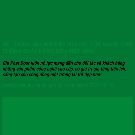
HỆ THỐNG SHOWROOM CỬA GỖ, CỬA NHỰA, CỬA
CHỐNG CHÁY HÀNG ĐẦU VIỆT NAM
Gia Phat Door luôn nỗ lực mang đến cho đối tác và khách hàng
những sản phẩm công nghệ cao cấp, có giá trị gia tăng tiện ích,
sáng tạo cho cộng đồng một tương lai tốt đẹp hơn!
www.giaphatdoor.vn
Tổng đài tư vấn miễn phí: 0824.400.400