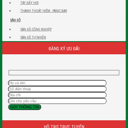
TAY ĐẨY HƠI
THANH THOÁT HIỂM - PANIC BAR
SÀN GỖ
SÀN GỖ CÔNG NGHIỆP
SÀN GỖ TỰ NHIÊN
ĐĂNG KÝ ƯU ĐÃI
HỖ TRỢ TRỰC TUYẾN