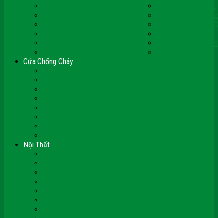
Cửa Nhựa Ghép Thanh
Cửa Nhựa Lõi Thép
Cửa Nhựa Malaysia
Cửa Nhựa Hàn Quốc
Cửa Nhựa Giả Gỗ
Cửa Nhựa Sài Gòn 
Cửa Nhựa Vân Gỗ
Cửa Nhựa PVC
Cửa Nhựa Phòng Ngủ
Cửa Nhựa Nhà Vệ S
Cửa Nhựa Giá Rẻ
CỬA VÒM NHỰA
Cửa Chống Cháy
Cửa Gỗ Chống Cháy
Cửa Thép Chống Cháy
Cửa Thép Vân Gỗ
Kính Chống Cháy
Vách Chống Cháy
Cửa thép Hàn Quốc
Cửa Nhôm Vân Gỗ
Cửa Vân Gỗ 5D
Nội Thất
Tủ Bếp Nhựa Giả Gỗ Đài Loan
Tay Vịn Cầu Thang Gỗ
Nội Thất Tủ Gỗ – Kệ Gỗ
Nội Thất Trang Trí
Nội Thất Giường Ngủ
Cửa Kính Phòng Tắm
Ốp Tường Gỗ Công Nghiệp