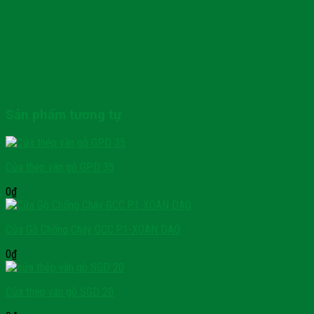
Sản phẩm tương tự
Cửa thép vân gỗ GPD 35
0
₫
Cửa Gỗ Chống Cháy GCC.P1-XOAN DAO
0
₫
Cửa thép vân gỗ SGD 20