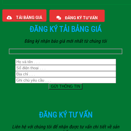
Giaphatdoor
TẢI BẢNG GIÁ
ĐĂNG KÝ TƯ VẤN
ĐĂNG KÝ TẢI BẢNG GIÁ
Đăng ký nhận báo giá mới nhất từ chúng tôi
ĐĂNG KÝ TƯ VẤN
Liên hệ với chúng tôi để nhận được tư vấn chi tiết về sản