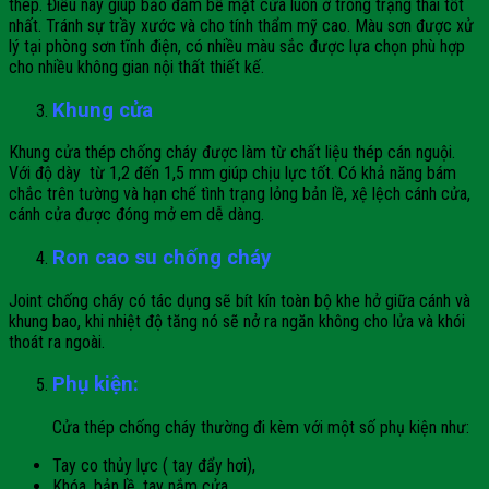
thép. Điều này giúp bảo đảm bề mặt cửa luôn ở trong trạng thái tốt
nhất. Tránh sự trầy xước và cho tính thẩm mỹ cao. Màu sơn được xử
lý tại phòng sơn tĩnh điện, có nhiều màu sắc được lựa chọn phù hợp
cho nhiều không gian nội thất thiết kế.
Khung cửa
Khung cửa thép chống cháy được làm từ chất liệu thép cán nguội.
Với độ dày từ 1,2 đến 1,5 mm giúp chịu lực tốt. Có khả năng bám
chắc trên tường và hạn chế tình trạng lỏng bản lề, xệ lệch cánh cửa,
cánh cửa được đóng mở em dễ dàng.
Ron cao su chống cháy
Joint chống cháy có tác dụng sẽ bít kín toàn bộ khe hở giữa cánh và
khung bao, khi nhiệt độ tăng nó sẽ nở ra ngăn không cho lửa và khói
thoát ra ngoài.
Phụ kiện:
Cửa thép chống cháy thường đi kèm với một số phụ kiện như:
Tay co thủy lực ( tay đẩy hơi),
Khóa, bản lề, tay nắm cửa