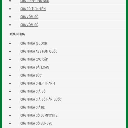
CỬA GỖ PHÒNG NGỦ
CỬA GỖ TỰ NHIÊN
CỬA VÒM GỖ
CỬA VÒM GỖ
CỬA NHỰA
CỬA NHỰA @DOOR
CỬA NHỰA ABS HÀN QUỐC
CỬA NHỰA CAO CẤP
CỬA NHỰA ĐÀI LOAN
CỬA NHỰA ĐÚC
CỬA NHỰA GHÉP THANH
CỬA NHỰA GIẢ GỖ
CỬA NHỰA GIẢ GỖ HÀN QUỐC
CỬA NHỰA GIÁ RẺ
CỬA NHỰA GỖ COMPOSITE
CỬA NHỰA GỖ SUNGYU