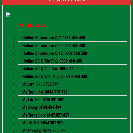
TƯ VẤN BÁN HÀNG
Hotline Showroom Q.7: 0818.400.400
Hotline Showroom Q.9: 0828.400.400
Hotline Showroom Q.12: 0886.500.500
Hotline SR Q.Tân Phú: 0899.400.400
Hotline SR Q.Thủ Đức: 0855.400.400
Hotline SR Q.Bình Thạnh: 0814.400.400
Mr Lãm: 0933.707.707
Ms Trang SG: 0834.715.715
Ms Lộc SR: 0826.901.901
Ms Sang: 0834.494.494
Ms Trang Eco: 0847.827.827
Mr Lộc SG: 0854.901.901
Ms Phượng: 0849.627.627