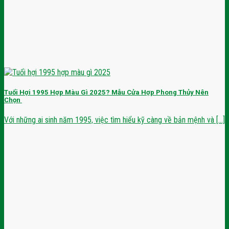
Tuổi Hợi 1995 Hợp Màu Gì 2025? Mẫu Cửa Hợp Phong Thủy Nên
Chọn
Với những ai sinh năm 1995, việc tìm hiểu kỹ càng về bản mệnh và [...]