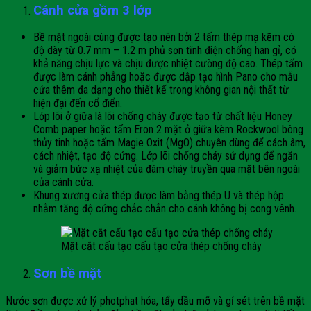
Cánh cửa
gồm 3 lớp
Bề mặt ngoài cùng được tạo nên bởi 2 tấm thép mạ kẽm có
độ dày từ 0.7 mm – 1.2 m phủ sơn tĩnh điện chống han gỉ, có
khả năng chịu lực và chịu được nhiệt cường độ cao. Thép tấm
được làm cánh phẳng hoặc được dập tạo hình Pano cho mẫu
cửa thêm đa dạng cho thiết kế trong không gian nội thất từ
hiện đại đến cổ điển.
Lớp lõi ở giữa là lõi chống cháy được tạo từ chất liệu Honey
Comb paper hoặc tấm Eron 2 mặt ở giữa kèm Rockwool bông
thủy tinh hoặc tấm Magie Oxit (MgO) chuyên dùng để cách âm,
cách nhiệt, tạo độ cứng. Lớp lõi chống cháy sử dụng để ngăn
và giảm bức xạ nhiệt của đám cháy truyền qua mặt bên ngoài
của cánh cửa.
Khung xương cửa thép được làm bằng thép U và thép hộp
nhằm tăng độ cứng chắc chắn cho cánh không bị cong vênh.
Mặt cắt cấu tạo cấu tạo cửa thép chống cháy
Sơn bề mặt
Nước sơn được xử lý photphat hóa, tẩy dầu mỡ và gỉ sét trên bề mặt