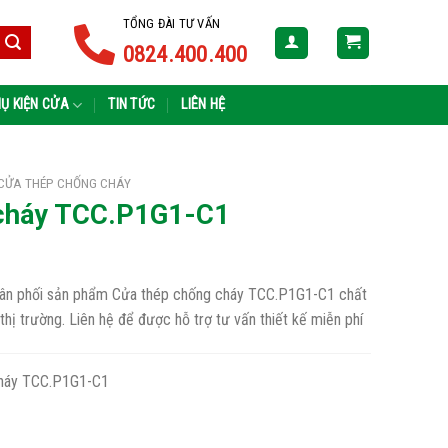
TỔNG ĐÀI TƯ VẤN
0824.400.400
Ụ KIỆN CỬA
TIN TỨC
LIÊN HỆ
CỬA THÉP CHỐNG CHÁY
 cháy TCC.P1G1-C1
phân phối sản phẩm Cửa thép chống cháy TCC.P1G1-C1 chất
 thị trường. Liên hệ để được hỗ trợ tư vấn thiết kế miễn phí
háy TCC.P1G1-C1