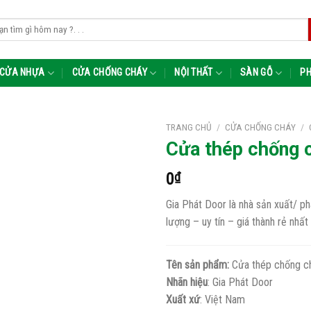
m:
CỬA NHỰA
CỬA CHỐNG CHÁY
NỘI THẤT
SÀN GỖ
PH
TRANG CHỦ
/
CỬA CHỐNG CHÁY
/
Cửa thép chống
0
₫
Gia Phát Door là nhà sản xuất/ 
lượng – uy tín – giá thành rẻ nhất
Tên sản phẩm:
Cửa thép chống c
Nhãn hiệu
: Gia Phát Door
Xuất xứ
: Việt Nam