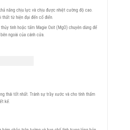
hả năng chịu lực và chịu được nhiệt cường độ cao.
hất từ hiện đại đến cổ điển.
 thủy tinh hoặc tấm Magie Oxit (MgO) chuyên dùng để
 bên ngoài của cánh cửa.
g thái tốt nhất. Tránh sự trầy xước và cho tính thẩm
ết kế.
g bám chắc trên tường và hạn chế tình trạng lỏng bản