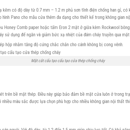
 kẽm có độ dày từ 0.7 mm – 1.2 m phủ sơn tĩnh điện chống han gỉ, có k
ình Pano cho mẫu cửa thêm đa dạng cho thiết kế trong không gian nội t
t liệu Honey Comb paper hoặc tấm Eron 2 mặt ở giữa kèm Rockwool bông
cháy sử dụng để ngăn và giảm bức xạ nhiệt của đám cháy truyền qua mặt
ép hộp nhằm tăng độ cứng chắc chắn cho cánh không bị cong vênh.
Mặt cắt cấu tạo cấu tạo cửa thép chống cháy
t trên bề mặt thép. Điều này giúp bảo đảm bề mặt cửa luôn ở trong trạn
ó nhiều màu sắc được lựa chọn phù hợp cho nhiều không gian nội thất thi
 cán nguội. Với độ dày từ 1,2 đến 1,5 mm giúp chịu lực tốt. Có khả năn