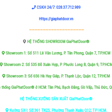
CSKH 24/7: 028.37.712.989
Https://giaphatdoor.vn
————————————————————
HỆ THỐNG SHOWROOM GiaPhatDoor®
Showroom 1: Số 511 Lê Văn Lương, P. Tân Phong, Quận 7, TP.HCM
Showroom 2: Số 535 Đỗ Xuân Hợp, P. Phước Long B, Quận 9, TP.HC
Showroom 3: Số 656 Hà Huy Giáp, P. Thạnh Lộc, Quận 12, TP.HCM
 thống GiaPhatDoor® ở HCM: Tân Phú, Bạch Đằng, Gò Vấp, Thủ Đức, Qu
HỆ THỐNG XƯỞNG SẢN XUẤT GiaPhatDoor®
Xưởng SX I: Số 361 TX25, Phường Thạnh Xuân, Q12, TP. HCM.