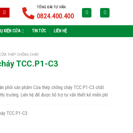
TỔNG ĐÀI TƯ VẤN
0824.400.400
Ụ KIỆN CỬA
TIN TỨC
LIÊN HỆ
CỬA THÉP CHỐNG CHÁY
 cháy TCC.P1-C3
phân phối sản phẩm Cửa thép chống cháy TCC.P1-C3 chất
 thị trường. Liên hệ để được hỗ trợ tư vấn thiết kế miễn phí
háy TCC.P1-C3