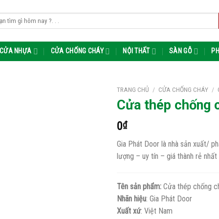
m:
CỬA NHỰA
CỬA CHỐNG CHÁY
NỘI THẤT
SÀN GỖ
PH
TRANG CHỦ
/
CỬA CHỐNG CHÁY
/
Cửa thép chống
0
₫
Gia Phát Door là nhà sản xuất/ 
lượng – uy tín – giá thành rẻ nhất
Tên sản phẩm:
Cửa thép chống c
Nhãn hiệu
: Gia Phát Door
Xuất xứ
: Việt Nam