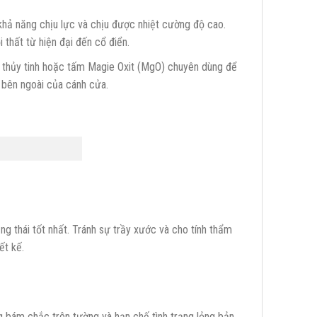
hả năng chịu lực và chịu được nhiệt cường độ cao.
hất từ hiện đại đến cổ điển.
 thủy tinh hoặc tấm Magie Oxit (MgO) chuyên dùng để
 bên ngoài của cánh cửa.
g thái tốt nhất. Tránh sự trầy xước và cho tính thẩm
ết kế.
g bám chắc trên tường và hạn chế tình trạng lỏng bản