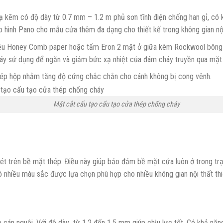
 kẽm có độ dày từ 0.7 mm – 1.2 m phủ sơn tĩnh điện chống han gỉ, có k
ình Pano cho mẫu cửa thêm đa dạng cho thiết kế trong không gian nội t
t liệu Honey Comb paper hoặc tấm Eron 2 mặt ở giữa kèm Rockwool bông
cháy sử dụng để ngăn và giảm bức xạ nhiệt của đám cháy truyền qua mặt
ép hộp nhằm tăng độ cứng chắc chắn cho cánh không bị cong vênh.
Mặt cắt cấu tạo cấu tạo cửa thép chống cháy
t trên bề mặt thép. Điều này giúp bảo đảm bề mặt cửa luôn ở trong trạn
ó nhiều màu sắc được lựa chọn phù hợp cho nhiều không gian nội thất thi
 cán nguội. Với độ dày từ 1,2 đến 1,5 mm giúp chịu lực tốt. Có khả năn