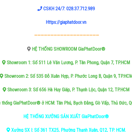
CSKH 24/7: 028.37.712.989
Https://giaphatdoor.vn
————————————————————
HỆ THỐNG SHOWROOM GiaPhatDoor®
Showroom 1: Số 511 Lê Văn Lương, P. Tân Phong, Quận 7, TP.HCM
Showroom 2: Số 535 Đỗ Xuân Hợp, P. Phước Long B, Quận 9, TP.HC
Showroom 3: Số 656 Hà Huy Giáp, P. Thạnh Lộc, Quận 12, TP.HCM
 thống GiaPhatDoor® ở HCM: Tân Phú, Bạch Đằng, Gò Vấp, Thủ Đức, Qu
HỆ THỐNG XƯỞNG SẢN XUẤT GiaPhatDoor®
Xưởng SX I: Số 361 TX25, Phường Thạnh Xuân, Q12, TP. HCM.