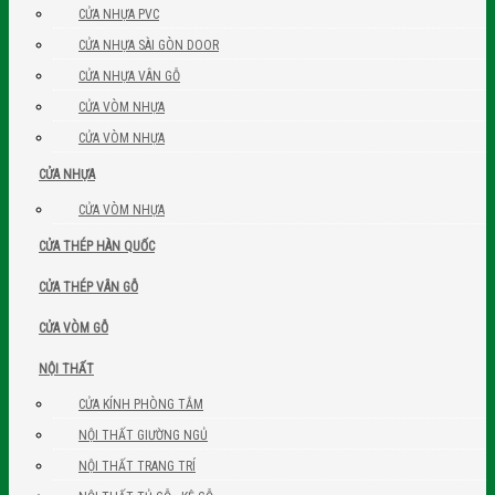
CỬA NHỰA PVC
CỬA NHỰA SÀI GÒN DOOR
CỬA NHỰA VÂN GỖ
CỬA VÒM NHỰA
CỬA VÒM NHỰA
CỬA NHỰA
CỬA VÒM NHỰA
CỬA THÉP HÀN QUỐC
CỬA THÉP VÂN GỖ
CỬA VÒM GỖ
NỘI THẤT
CỬA KÍNH PHÒNG TẮM
NỘI THẤT GIƯỜNG NGỦ
NỘI THẤT TRANG TRÍ