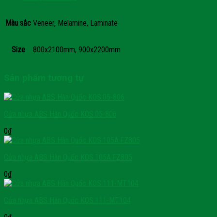
Màu sắc
Veneer, Melamine, Laminate
Size
800x2100mm, 900x2200mm
Sản phẩm tương tự
Cửa nhựa ABS Hàn Quốc KOS.05-806
0
₫
Cửa nhựa ABS Hàn Quốc KOS.105A.FZ805
0
₫
Cửa nhựa ABS Hàn Quốc KOS.111-MT104