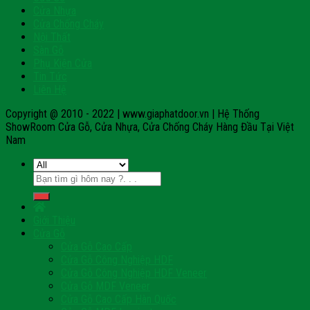
Cửa Nhựa
Cửa Chống Cháy
Nội Thất
Sàn Gỗ
Phụ Kiện Cửa
Tin Tức
Liên Hệ
Copyright @ 2010 - 2022 | www.giaphatdoor.vn | Hệ Thống
ShowRoom Cửa Gỗ, Cửa Nhựa, Cửa Chống Cháy Hàng Đầu Tại Việt
Nam
Tìm
kiếm:
Giới Thiệu
Cửa Gỗ
Cửa Gỗ Cao Cấp
Cửa Gỗ Công Nghiệp HDF
Cửa Gỗ Công Nghiệp HDF Veneer
Cửa Gỗ MDF Veneer
Cửa Gỗ Cao Cấp Hàn Quốc