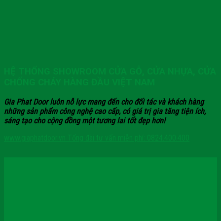
HỆ THỐNG SHOWROOM CỬA GỖ, CỬA NHỰA, CỬA
CHỐNG CHÁY HÀNG ĐẦU VIỆT NAM
Gia Phat Door luôn nỗ lực mang đến cho đối tác và khách hàng
những sản phẩm công nghệ cao cấp, có giá trị gia tăng tiện ích,
sáng tạo cho cộng đồng một tương lai tốt đẹp hơn!
www.giaphatdoor.vn
Tổng đài tư vấn miễn phí: 0824.400.400