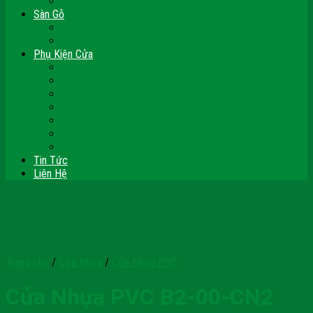
Vách Gỗ Công Nghiệp
Sàn Gỗ
Sàn Gỗ Công Nghiệp
Sàn Gỗ Tự Nhiên
Phụ Kiện Cửa
Bản Lề
Chốt Cửa
Cục Hít Chặn Cửa
Khóa Cửa
Tay Đẩy Hơi
Mắt Thần – Ống Nhòm Cửa
Thanh Thoát Hiểm – Panic Bar
Tin Tức
Liên Hệ
Trang chủ
/
Cửa Nhựa
/
Cửa Nhựa PVC
Cửa Nhựa PVC B2-00-CN2