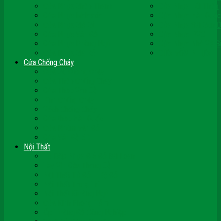
Cửa Nhựa Ghép Thanh
Cửa Nhựa Lõi Thép
Cửa Nhựa Malaysia
Cửa Nhựa Hàn Quốc
Cửa Nhựa Giả Gỗ
Cửa Nhựa Sài Gòn 
Cửa Nhựa Vân Gỗ
Cửa Nhựa PVC
Cửa Nhựa Phòng Ngủ
Cửa Nhựa Nhà Vệ S
Cửa Nhựa Giá Rẻ
CỬA VÒM NHỰA
Cửa Chống Cháy
Cửa Gỗ Chống Cháy
Cửa Thép Chống Cháy
Cửa Thép Vân Gỗ
Kính Chống Cháy
Vách Chống Cháy
Cửa thép Hàn Quốc
Cửa Nhôm Vân Gỗ
Cửa Vân Gỗ 5D
Nội Thất
Tủ Bếp Nhựa Giả Gỗ Đài Loan
Tay Vịn Cầu Thang Gỗ
Nội Thất Tủ Gỗ – Kệ Gỗ
Nội Thất Trang Trí
Nội Thất Giường Ngủ
Cửa Kính Phòng Tắm
Ốp Tường Gỗ Công Nghiệp