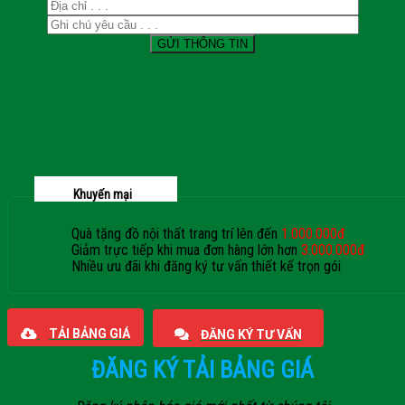
Khuyến mại
Quà tặng đồ nội thất trang trí lên đến
1.000.000đ
Giảm trực tiếp khi mua đơn hàng lớn hơn
3.000.000đ
Nhiều ưu đãi khi đăng ký tư vấn thiết kế trọn gói
Giaphatdoor
TẢI BẢNG GIÁ
ĐĂNG KÝ TƯ VẤN
ĐĂNG KÝ TẢI BẢNG GIÁ