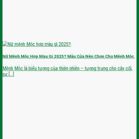
Nữ Mệnh Mộc Hợp Màu Gì 2025? Mẫu Cửa Nên Chọn Cho Mệnh Mộc
Mệnh Mộc là biểu tượng của thiên nhiên – tượng trưng cho cây cối,
sự [...]