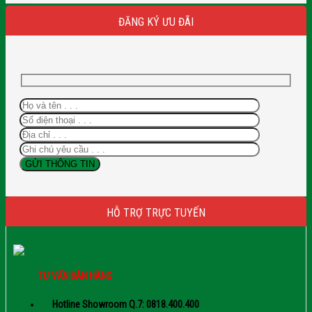
ĐĂNG KÝ ƯU ĐÃI
HỖ TRỢ TRỰC TUYẾN
TƯ VẤN BÁN HÀNG
Hotline Showroom Q.7: 0818.400.400