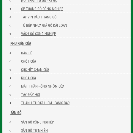
NỘI THẤT TỦ GỖ - KỆ GỖ
ỐP TƯỜNG GỖ CÔNG NGHIỆP
TAY VỊN CẦU THANG GỖ
TỦ BẾP NHỰA GIẢ GỖ ĐÀI LOAN
VÁCH GỖ CÔNG NGHIỆP
PHỤ KIỆN CỬA
BẢN LỀ
CHỐT CỬA
CỤC HÍT CHẶN CỬA
KHÓA CỬA
MẮT THẦN - ỐNG NHÒM CỬA
TAY ĐẨY HƠI
THANH THOÁT HIỂM - PANIC BAR
SÀN GỖ
SÀN GỖ CÔNG NGHIỆP
SÀN GỖ TỰ NHIÊN