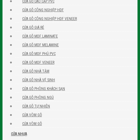
CỬA GỖ CAO CẤP PVC
CỬA GỖ CÔNG NGHIỆP HDF
CỬA GỖ CÔNG NGHIỆP HDF VENEER
CỬA GỖ GIÁ RẺ
CỬA GỖ MDF LAMINATE
CỬA GỖ MDF MELAMINE
CỬA GỖ MDF PHỦ PVC
CỬA GỖ MDF VENEER
CỬA GỖ NHÀ TẮM
CỬA GỖ NHÀ VỆ SINH
CỬA GỖ PHÒNG KHÁCH SẠN
CỬA GỖ PHÒNG NGỦ
CỬA GỖ TỰ NHIÊN
CỬA VÒM GỖ
CỬA VÒM GỖ
CỬA NHỰA