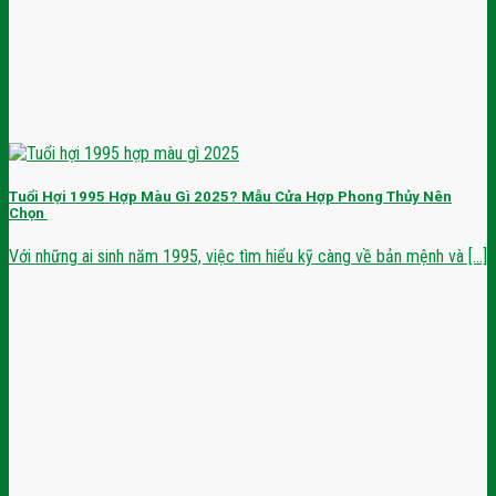
Tuổi Hợi 1995 Hợp Màu Gì 2025? Mẫu Cửa Hợp Phong Thủy Nên
Chọn
Với những ai sinh năm 1995, việc tìm hiểu kỹ càng về bản mệnh và [...]