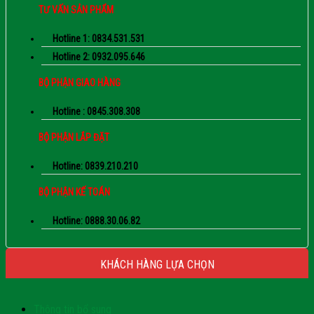
TƯ VẤN SẢN PHẨM
Hotline 1: 0834.531.531
Hotline 2: 0932.095.646
BỘ PHẬN GIAO HÀNG
Hotline : 0845.308.308
BỘ PHẬN LẮP ĐẶT
Hotline: 0839.210.210
BỘ PHẬN KẾ TOÁN
Hotline: 0888.30.06.82
KHÁCH HÀNG LỰA CHỌN
Thông tin bổ sung