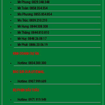
Mr Phong: 0829.348.348
Mr Toàn: 0858.354.354
Ms Phương: 0855.854.854
Ms Trúc: 0839.210.210
Mr Hưng: 0844.308.308
Mr Thắng: 0844.810.810
Mr Huy: 0848.26.08.17
Mr Phát: 0886.20.06.19
KINH DOANH DỰ ÁN
Hotline: 0834.300.300
BÁO GIÁ QUA ĐT/EMAIL
Hotline: 0907.999.609
BỘ PHẬN ĐẤU THẦU
Hotline: 0971.919.949