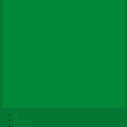
Chính sách kiểm hàng
Chính sách đổi
Chính sách bảo hành sản phẩm
Chính sách thanh toán
Chính sách bảo mật thông tin
Chính sách vận chuyển & giao nhận
Chính sách điều kiện giao dịch
Thông tin về hàng hóa
Hướng dẫn mua hàng online
Chính sách tuyển dụng việc làm
Chính sách dành cho đối tác/ đại lý
Facebook
Tumblr
Blogspot
Pinterest
Giới Thiệu
Cửa Gỗ