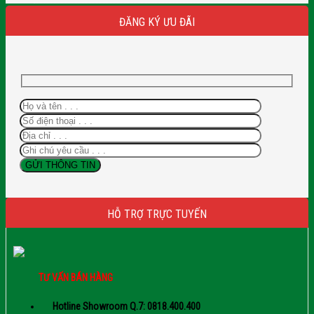
ĐĂNG KÝ ƯU ĐÃI
HỖ TRỢ TRỰC TUYẾN
TƯ VẤN BÁN HÀNG
Hotline Showroom Q.7: 0818.400.400