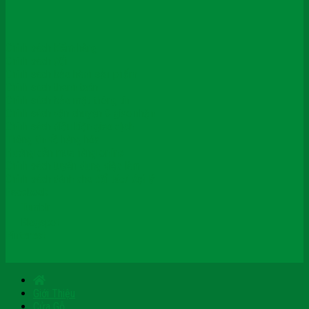
Chính sách kiểm hàng
Chính sách đổi
Chính sách bảo hành sản phẩm
Chính sách thanh toán
Chính sách bảo mật thông tin
Chính sách vận chuyển & giao nhận
Chính sách điều kiện giao dịch
Thông tin về hàng hóa
Hướng dẫn mua hàng online
Chính sách tuyển dụng việc làm
Chính sách dành cho đối tác/ đại lý
Facebook
Tumblr
Blogspot
Pinterest
Giới Thiệu
Cửa Gỗ