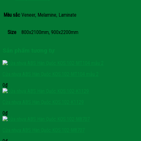
Màu sắc
Veneer, Melamine, Laminate
Size
800x2100mm, 900x2200mm
Sản phẩm tương tự
Cửa nhựa ABS Hàn Quốc KOS.102-MT104 mẫu 2
0
₫
Cửa nhựa ABS Hàn Quốc KOS.102-K1129
0
₫
Cửa nhựa ABS Hàn Quốc KOS.102-M8707