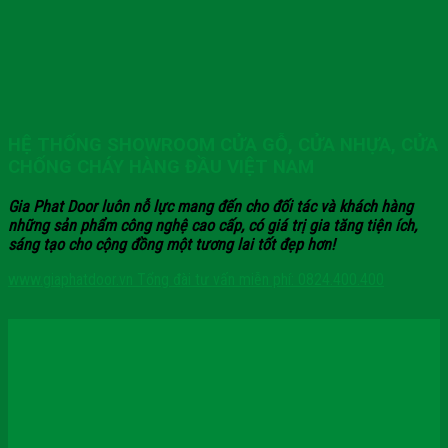
HỆ THỐNG SHOWROOM CỬA GỖ, CỬA NHỰA, CỬA
CHỐNG CHÁY HÀNG ĐẦU VIỆT NAM
Gia Phat Door luôn nỗ lực mang đến cho đối tác và khách hàng
những sản phẩm công nghệ cao cấp, có giá trị gia tăng tiện ích,
sáng tạo cho cộng đồng một tương lai tốt đẹp hơn!
www.giaphatdoor.vn
Tổng đài tư vấn miễn phí: 0824.400.400