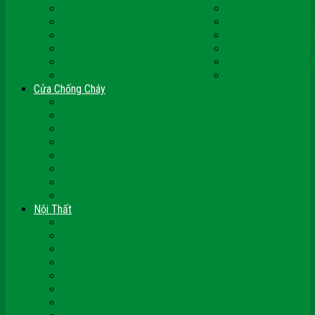
Cửa Nhựa Ghép Thanh
Cửa Nhựa Lõi Thép
Cửa Nhựa Malaysia
Cửa Nhựa Hàn Quốc
Cửa Nhựa Giả Gỗ
Cửa Nhựa Sài Gòn 
Cửa Nhựa Vân Gỗ
Cửa Nhựa PVC
Cửa Nhựa Phòng Ngủ
Cửa Nhựa Nhà Vệ S
Cửa Nhựa Giá Rẻ
CỬA VÒM NHỰA
Cửa Chống Cháy
Cửa Gỗ Chống Cháy
Cửa Thép Chống Cháy
Cửa Thép Vân Gỗ
Kính Chống Cháy
Vách Chống Cháy
Cửa thép Hàn Quốc
Cửa Nhôm Vân Gỗ
Cửa Vân Gỗ 5D
Nội Thất
Tủ Bếp Nhựa Giả Gỗ Đài Loan
Tay Vịn Cầu Thang Gỗ
Nội Thất Tủ Gỗ – Kệ Gỗ
Nội Thất Trang Trí
Nội Thất Giường Ngủ
Cửa Kính Phòng Tắm
Ốp Tường Gỗ Công Nghiệp