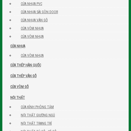
CỬA NHỰA PVC
CỬA NHỰA SÀI GÒN DOOR
CỬA NHỰA VÂN GỖ
CỬA VÒM NHỰA
CỬA VÒM NHỰA
CỬA NHỰA
CỬA VÒM NHỰA
CỬA THÉP HÀN QUỐC
CỬA THÉP VÂN GỖ
CỬA VÒM GỖ
NỘI THẤT
CỬA KÍNH PHÒNG TẮM
NỘI THẤT GIƯỜNG NGỦ
NỘI THẤT TRANG TRÍ