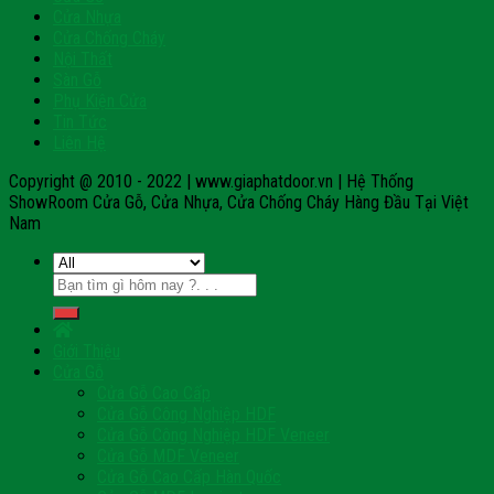
Cửa Nhựa
Cửa Chống Cháy
Nội Thất
Sàn Gỗ
Phụ Kiện Cửa
Tin Tức
Liên Hệ
Copyright @ 2010 - 2022 | www.giaphatdoor.vn | Hệ Thống
ShowRoom Cửa Gỗ, Cửa Nhựa, Cửa Chống Cháy Hàng Đầu Tại Việt
Nam
Tìm
kiếm:
Giới Thiệu
Cửa Gỗ
Cửa Gỗ Cao Cấp
Cửa Gỗ Công Nghiệp HDF
Cửa Gỗ Công Nghiệp HDF Veneer
Cửa Gỗ MDF Veneer
Cửa Gỗ Cao Cấp Hàn Quốc