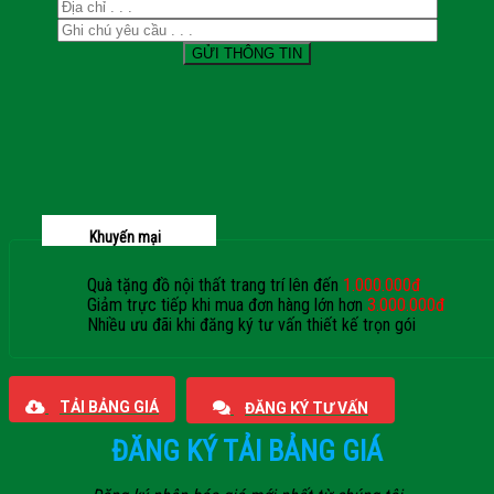
Khuyến mại
Quà tặng đồ nội thất trang trí lên đến
1.000.000đ
Giảm trực tiếp khi mua đơn hàng lớn hơn
3.000.000đ
Nhiều ưu đãi khi đăng ký tư vấn thiết kế trọn gói
Giaphatdoor
TẢI BẢNG GIÁ
ĐĂNG KÝ TƯ VẤN
ĐĂNG KÝ TẢI BẢNG GIÁ