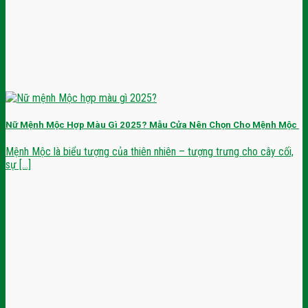
Nữ Mệnh Mộc Hợp Màu Gì 2025? Mẫu Cửa Nên Chọn Cho Mệnh Mộc
Mệnh Mộc là biểu tượng của thiên nhiên – tượng trưng cho cây cối,
sự [...]