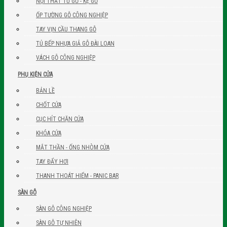
NỘI THẤT TỦ GỖ - KỆ GỖ
ỐP TƯỜNG GỖ CÔNG NGHIỆP
TAY VỊN CẦU THANG GỖ
TỦ BẾP NHỰA GIẢ GỖ ĐÀI LOAN
VÁCH GỖ CÔNG NGHIỆP
PHỤ KIỆN CỬA
BẢN LỀ
CHỐT CỬA
CỤC HÍT CHẶN CỬA
KHÓA CỬA
MẮT THẦN - ỐNG NHÒM CỬA
TAY ĐẨY HƠI
THANH THOÁT HIỂM - PANIC BAR
SÀN GỖ
SÀN GỖ CÔNG NGHIỆP
SÀN GỖ TỰ NHIÊN