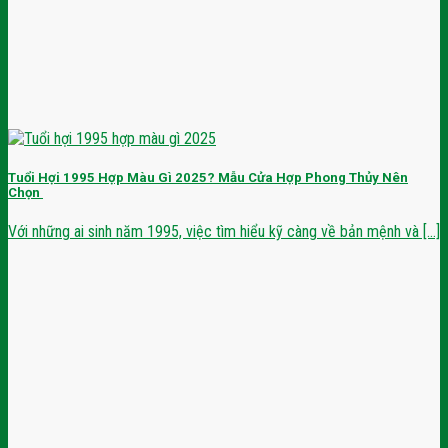
Tuổi Hợi 1995 Hợp Màu Gì 2025? Mẫu Cửa Hợp Phong Thủy Nên
Chọn
Với những ai sinh năm 1995, việc tìm hiểu kỹ càng về bản mệnh và [...]