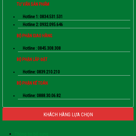
TƯ VẤN SẢN PHẨM
Hotline 1: 0834.531.531
Hotline 2: 0932.095.646
BỘ PHẬN GIAO HÀNG
Hotline : 0845.308.308
BỘ PHẬN LẮP ĐẶT
Hotline: 0839.210.210
BỘ PHẬN KẾ TOÁN
Hotline: 0888.30.06.82
KHÁCH HÀNG LỰA CHỌN
Thông tin bổ sung