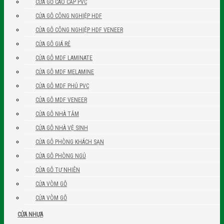
CỬA GỖ CAO CẤP PVC
CỬA GỖ CÔNG NGHIỆP HDF
CỬA GỖ CÔNG NGHIỆP HDF VENEER
CỬA GỖ GIÁ RẺ
CỬA GỖ MDF LAMINATE
CỬA GỖ MDF MELAMINE
CỬA GỖ MDF PHỦ PVC
CỬA GỖ MDF VENEER
CỬA GỖ NHÀ TẮM
CỬA GỖ NHÀ VỆ SINH
CỬA GỖ PHÒNG KHÁCH SẠN
CỬA GỖ PHÒNG NGỦ
CỬA GỖ TỰ NHIÊN
CỬA VÒM GỖ
CỬA VÒM GỖ
CỬA NHỰA