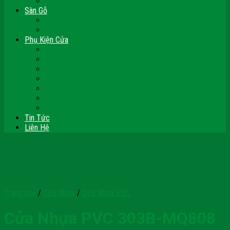
Vách Gỗ Công Nghiệp
Sàn Gỗ
Sàn Gỗ Công Nghiệp
Sàn Gỗ Tự Nhiên
Phụ Kiện Cửa
Bản Lề
Chốt Cửa
Cục Hít Chặn Cửa
Khóa Cửa
Tay Đẩy Hơi
Mắt Thần – Ống Nhòm Cửa
Thanh Thoát Hiểm – Panic Bar
Tin Tức
Liên Hệ
Trang chủ
/
Cửa Nhựa
/
Cửa Nhựa PVC
Cửa Nhựa PVC 303B-MQ808