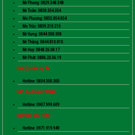
Mr Phong: 0829.348.348
Mr Toàn: 0858.354.354
Ms Phương: 0855.854.854
Ms Trúc: 0839.210.210
Mr Hưng: 0844.308.308
Mr Thắng: 0844.810.810
Mr Huy: 0848.26.08.17
Mr Phát: 0886.20.06.19
KINH DOANH DỰ ÁN
Hotline: 0834.300.300
BÁO GIÁ QUA ĐT/EMAIL
Hotline: 0907.999.609
BỘ PHẬN ĐẤU THẦU
Hotline: 0971.919.949