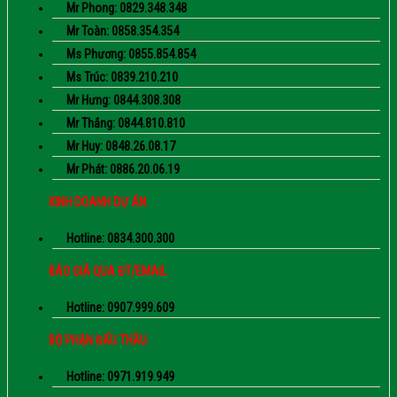
Mr Phong: 0829.348.348
Mr Toàn: 0858.354.354
Ms Phương: 0855.854.854
Ms Trúc: 0839.210.210
Mr Hưng: 0844.308.308
Mr Thắng: 0844.810.810
Mr Huy: 0848.26.08.17
Mr Phát: 0886.20.06.19
KINH DOANH DỰ ÁN
Hotline: 0834.300.300
BÁO GIÁ QUA ĐT/EMAIL
Hotline: 0907.999.609
BỘ PHẬN ĐẤU THẦU
Hotline: 0971.919.949