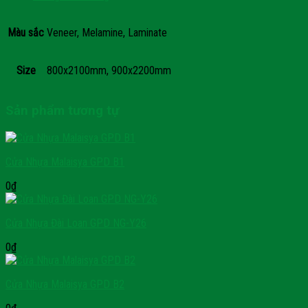
Màu sắc
Veneer, Melamine, Laminate
Size
800x2100mm, 900x2200mm
Sản phẩm tương tự
Cửa Nhựa Malaisya GPD B1
0
₫
Cửa Nhựa Đài Loan GPD NG-Y26
0
₫
Cửa Nhựa Malaisya GPD B2