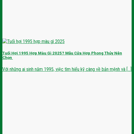
Tuổi Hợi 1995 Hợp Màu Gì 2025? Mẫu Cửa Hợp Phong Thủy Nên
Chọn
Với những ai sinh năm 1995, việc tìm hiểu kỹ càng về bản mệnh và [...]