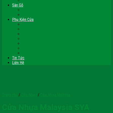
Vách Gỗ Công Nghiệp
Sàn Gỗ
Sàn Gỗ Công Nghiệp
Sàn Gỗ Tự Nhiên
Phụ Kiện Cửa
Bản Lề
Chốt Cửa
Cục Hít Chặn Cửa
Khóa Cửa
Tay Đẩy Hơi
Mắt Thần – Ống Nhòm Cửa
Thanh Thoát Hiểm – Panic Bar
Tin Tức
Liên Hệ
Trang chủ
/
Cửa Nhựa
/
Cửa Nhựa Malaysia
Cửa Nhựa Malaysia SYA