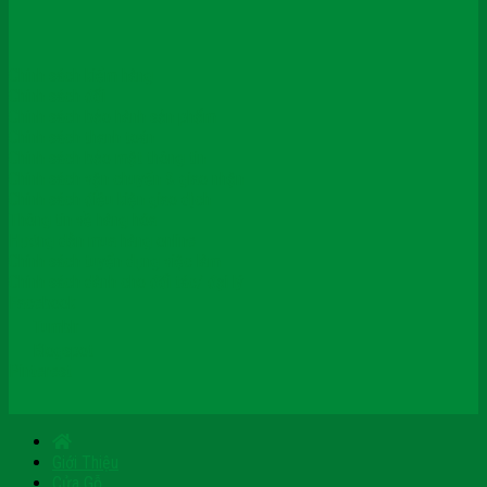
Chính sách kiểm hàng
Chính sách đổi
Chính sách bảo hành sản phẩm
Chính sách thanh toán
Chính sách bảo mật thông tin
Chính sách vận chuyển & giao nhận
Chính sách điều kiện giao dịch
Thông tin về hàng hóa
Hướng dẫn mua hàng online
Chính sách tuyển dụng việc làm
Chính sách dành cho đối tác/ đại lý
Facebook
Tumblr
Blogspot
Pinterest
Giới Thiệu
Cửa Gỗ