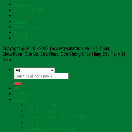
Cửa Nhựa
Cửa Chống Cháy
Nội Thất
Sàn Gỗ
Phụ Kiện Cửa
Tin Tức
Liên Hệ
Copyright @ 2010 - 2022 | www.giaphatdoor.vn | Hệ Thống
ShowRoom Cửa Gỗ, Cửa Nhựa, Cửa Chống Cháy Hàng Đầu Tại Việt
Nam
Tìm
kiếm:
Giới Thiệu
Cửa Gỗ
Cửa Gỗ Cao Cấp
Cửa Gỗ Công Nghiệp HDF
Cửa Gỗ Công Nghiệp HDF Veneer
Cửa Gỗ MDF Veneer
Cửa Gỗ Cao Cấp Hàn Quốc