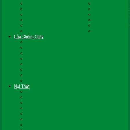
Cửa Nhựa Ghép Thanh
Cửa Nhựa Lõi Thép
Cửa Nhựa Malaysia
Cửa Nhựa Hàn Quốc
Cửa Nhựa Giả Gỗ
Cửa Nhựa Sài Gòn 
Cửa Nhựa Vân Gỗ
Cửa Nhựa PVC
Cửa Nhựa Phòng Ngủ
Cửa Nhựa Nhà Vệ S
Cửa Nhựa Giá Rẻ
CỬA VÒM NHỰA
Cửa Chống Cháy
Cửa Gỗ Chống Cháy
Cửa Thép Chống Cháy
Cửa Thép Vân Gỗ
Kính Chống Cháy
Vách Chống Cháy
Cửa thép Hàn Quốc
Cửa Nhôm Vân Gỗ
Cửa Vân Gỗ 5D
Nội Thất
Tủ Bếp Nhựa Giả Gỗ Đài Loan
Tay Vịn Cầu Thang Gỗ
Nội Thất Tủ Gỗ – Kệ Gỗ
Nội Thất Trang Trí
Nội Thất Giường Ngủ
Cửa Kính Phòng Tắm
Ốp Tường Gỗ Công Nghiệp