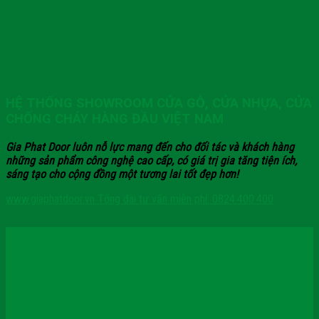
HỆ THỐNG SHOWROOM CỬA GỖ, CỬA NHỰA, CỬA
CHỐNG CHÁY HÀNG ĐẦU VIỆT NAM
Gia Phat Door luôn nỗ lực mang đến cho đối tác và khách hàng
những sản phẩm công nghệ cao cấp, có giá trị gia tăng tiện ích,
sáng tạo cho cộng đồng một tương lai tốt đẹp hơn!
www.giaphatdoor.vn
Tổng đài tư vấn miễn phí: 0824.400.400