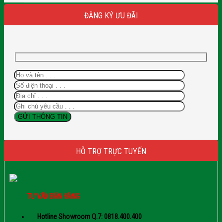
ĐĂNG KÝ ƯU ĐÃI
HỖ TRỢ TRỰC TUYẾN
TƯ VẤN BÁN HÀNG
Hotline Showroom Q.7: 0818.400.400