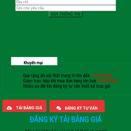
Khuyến mại
Quà tặng đồ nội thất trang trí lên đến
1.000.000đ
Giảm trực tiếp khi mua đơn hàng lớn hơn
3.000.000đ
Nhiều ưu đãi khi đăng ký tư vấn thiết kế trọn gói
Giaphatdoor
TẢI BẢNG GIÁ
ĐĂNG KÝ TƯ VẤN
ĐĂNG KÝ TẢI BẢNG GIÁ