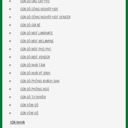
CỬA GỖ CAO CẤP PVC
CỬA GỖ CÔNG NGHIỆP HDF
CỬA GỖ CÔNG NGHIỆP HDF VENEER
CỬA GỖ GIÁ RẺ
CỬA GỖ MDF LAMINATE
CỬA GỖ MDF MELAMINE
CỬA GỖ MDF PHỦ PVC
CỬA GỖ MDF VENEER
CỬA GỖ NHÀ TẮM
CỬA GỖ NHÀ VỆ SINH
CỬA GỖ PHÒNG KHÁCH SẠN
CỬA GỖ PHÒNG NGỦ
CỬA GỖ TỰ NHIÊN
CỬA VÒM GỖ
CỬA VÒM GỖ
CỬA NHỰA