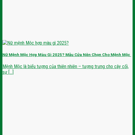
Nữ Mệnh Mộc Hợp Màu Gì 2025? Mẫu Cửa Nên Chọn Cho Mệnh Mộc
Mệnh Mộc là biểu tượng của thiên nhiên – tượng trưng cho cây cối,
sự [...]