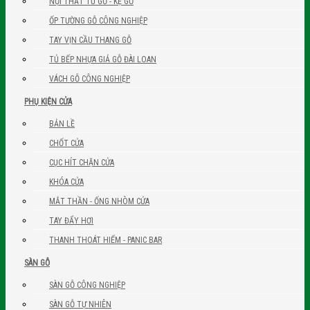
NỘI THẤT TỦ GỖ - KỆ GỖ
ỐP TƯỜNG GỖ CÔNG NGHIỆP
TAY VỊN CẦU THANG GỖ
TỦ BẾP NHỰA GIẢ GỖ ĐÀI LOAN
VÁCH GỖ CÔNG NGHIỆP
PHỤ KIỆN CỬA
BẢN LỀ
CHỐT CỬA
CỤC HÍT CHẶN CỬA
KHÓA CỬA
MẮT THẦN - ỐNG NHÒM CỬA
TAY ĐẨY HƠI
THANH THOÁT HIỂM - PANIC BAR
SÀN GỖ
SÀN GỖ CÔNG NGHIỆP
SÀN GỖ TỰ NHIÊN