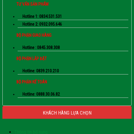
TƯ VẤN SẢN PHẨM
Hotline 1: 0834.531.531
Hotline 2: 0932.095.646
BỘ PHẬN GIAO HÀNG
Hotline : 0845.308.308
BỘ PHẬN LẮP ĐẶT
Hotline: 0839.210.210
BỘ PHẬN KẾ TOÁN
Hotline: 0888.30.06.82
KHÁCH HÀNG LỰA CHỌN
Thông tin bổ sung