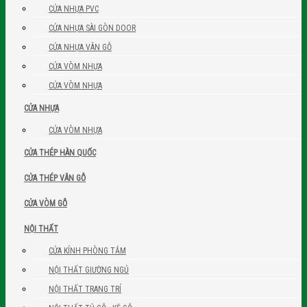
CỬA NHỰA PVC
CỬA NHỰA SÀI GÒN DOOR
CỬA NHỰA VÂN GỖ
CỬA VÒM NHỰA
CỬA VÒM NHỰA
CỬA NHỰA
CỬA VÒM NHỰA
CỬA THÉP HÀN QUỐC
CỬA THÉP VÂN GỖ
CỬA VÒM GỖ
NỘI THẤT
CỬA KÍNH PHÒNG TẮM
NỘI THẤT GIƯỜNG NGỦ
NỘI THẤT TRANG TRÍ