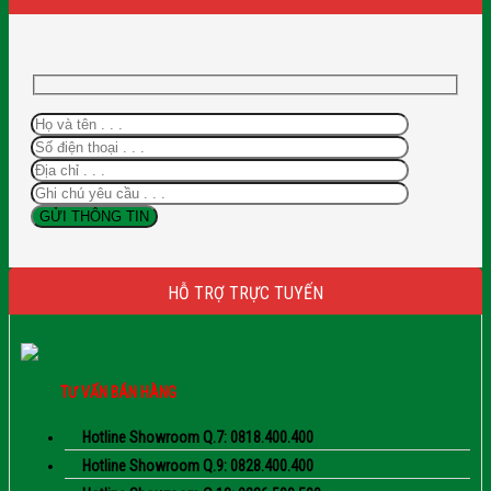
HỖ TRỢ TRỰC TUYẾN
TƯ VẤN BÁN HÀNG
Hotline Showroom Q.7: 0818.400.400
Hotline Showroom Q.9: 0828.400.400