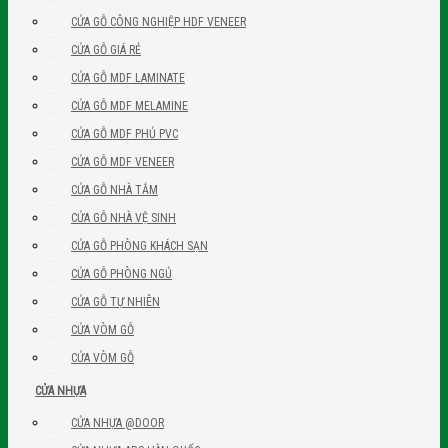
CỬA GỖ CÔNG NGHIỆP HDF VENEER
CỬA GỖ GIÁ RẺ
CỬA GỖ MDF LAMINATE
CỬA GỖ MDF MELAMINE
CỬA GỖ MDF PHỦ PVC
CỬA GỖ MDF VENEER
CỬA GỖ NHÀ TẮM
CỬA GỖ NHÀ VỆ SINH
CỬA GỖ PHÒNG KHÁCH SẠN
CỬA GỖ PHÒNG NGỦ
CỬA GỖ TỰ NHIÊN
CỬA VÒM GỖ
CỬA VÒM GỖ
CỬA NHỰA
CỬA NHỰA @DOOR