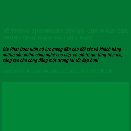
HỆ THỐNG SHOWROOM CỬA GỖ, CỬA NHỰA, CỬA
CHỐNG CHÁY HÀNG ĐẦU VIỆT NAM
Gia Phat Door luôn nỗ lực mang đến cho đối tác và khách hàng
những sản phẩm công nghệ cao cấp, có giá trị gia tăng tiện ích,
sáng tạo cho cộng đồng một tương lai tốt đẹp hơn!
www.giaphatdoor.vn
Tổng đài tư vấn miễn phí: 0824.400.400