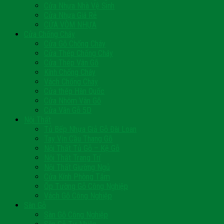
Cửa Nhựa Nhà Vệ Sinh
Cửa Nhựa Giá Rẻ
CỬA VÒM NHỰA
Cửa Chống Cháy
Cửa Gỗ Chống Cháy
Cửa Thép Chống Cháy
Cửa Thép Vân Gỗ
Kính Chống Cháy
Vách Chống Cháy
Cửa thép Hàn Quốc
Cửa Nhôm Vân Gỗ
Cửa Vân Gỗ 5D
Nội Thất
Tủ Bếp Nhựa Giả Gỗ Đài Loan
Tay Vịn Cầu Thang Gỗ
Nội Thất Tủ Gỗ – Kệ Gỗ
Nội Thất Trang Trí
Nội Thất Giường Ngủ
Cửa Kính Phòng Tắm
Ốp Tường Gỗ Công Nghiệp
Vách Gỗ Công Nghiệp
Sàn Gỗ
Sàn Gỗ Công Nghiệp