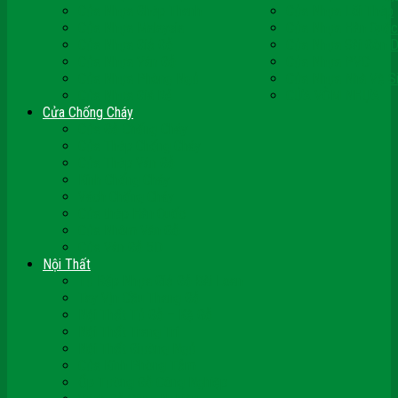
Cửa Nhựa Ghép Thanh
Cửa Nhựa Lõi Thép
Cửa Nhựa Malaysia
Cửa Nhựa Hàn Quốc
Cửa Nhựa Giả Gỗ
Cửa Nhựa Sài Gòn 
Cửa Nhựa Vân Gỗ
Cửa Nhựa PVC
Cửa Nhựa Phòng Ngủ
Cửa Nhựa Nhà Vệ S
Cửa Nhựa Giá Rẻ
CỬA VÒM NHỰA
Cửa Chống Cháy
Cửa Gỗ Chống Cháy
Cửa Thép Chống Cháy
Cửa Thép Vân Gỗ
Kính Chống Cháy
Vách Chống Cháy
Cửa thép Hàn Quốc
Cửa Nhôm Vân Gỗ
Cửa Vân Gỗ 5D
Nội Thất
Tủ Bếp Nhựa Giả Gỗ Đài Loan
Tay Vịn Cầu Thang Gỗ
Nội Thất Tủ Gỗ – Kệ Gỗ
Nội Thất Trang Trí
Nội Thất Giường Ngủ
Cửa Kính Phòng Tắm
Ốp Tường Gỗ Công Nghiệp