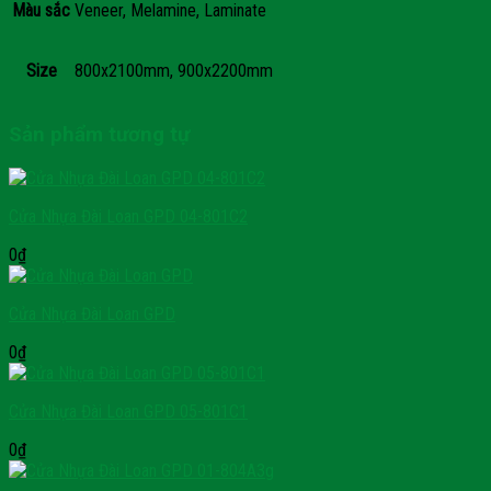
Màu sắc
Veneer, Melamine, Laminate
Size
800x2100mm, 900x2200mm
Sản phẩm tương tự
Cửa Nhựa Đài Loan GPD 04-801C2
0
₫
Cửa Nhựa Đài Loan GPD
0
₫
Cửa Nhựa Đài Loan GPD 05-801C1
0
₫