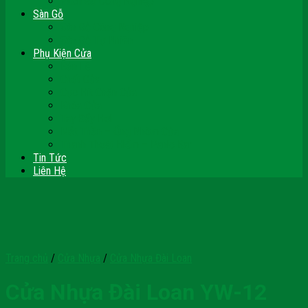
Vách Gỗ Công Nghiệp
Sàn Gỗ
Sàn Gỗ Công Nghiệp
Sàn Gỗ Tự Nhiên
Phụ Kiện Cửa
Bản Lề
Chốt Cửa
Cục Hít Chặn Cửa
Khóa Cửa
Tay Đẩy Hơi
Mắt Thần – Ống Nhòm Cửa
Thanh Thoát Hiểm – Panic Bar
Tin Tức
Liên Hệ
Trang chủ
/
Cửa Nhựa
/
Cửa Nhựa Đài Loan
Cửa Nhựa Đài Loan YW-12