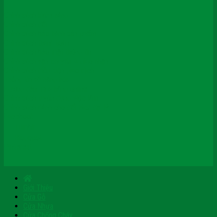
Chính sách kiểm hàng
Chính sách đổi
Chính sách bảo hành sản phẩm
Chính sách thanh toán
Chính sách bảo mật thông tin
Chính sách vận chuyển & giao nhận
Chính sách điều kiện giao dịch
Thông tin về hàng hóa
Hướng dẫn mua hàng online
Chính sách tuyển dụng việc làm
Chính sách dành cho đối tác/ đại lý
Facebook
Tumblr
Blogspot
Pinterest
Giới Thiệu
Cửa Gỗ
Cửa Nhựa
Cửa Chống Cháy