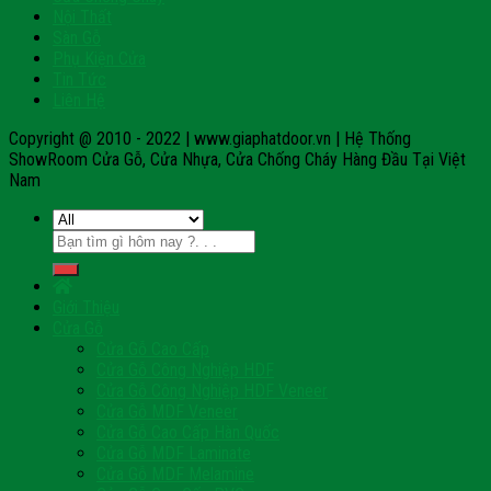
Nội Thất
Sàn Gỗ
Phụ Kiện Cửa
Tin Tức
Liên Hệ
Copyright @ 2010 - 2022 | www.giaphatdoor.vn | Hệ Thống
ShowRoom Cửa Gỗ, Cửa Nhựa, Cửa Chống Cháy Hàng Đầu Tại Việt
Nam
Tìm
kiếm:
Giới Thiệu
Cửa Gỗ
Cửa Gỗ Cao Cấp
Cửa Gỗ Công Nghiệp HDF
Cửa Gỗ Công Nghiệp HDF Veneer
Cửa Gỗ MDF Veneer
Cửa Gỗ Cao Cấp Hàn Quốc
Cửa Gỗ MDF Laminate
Cửa Gỗ MDF Melamine