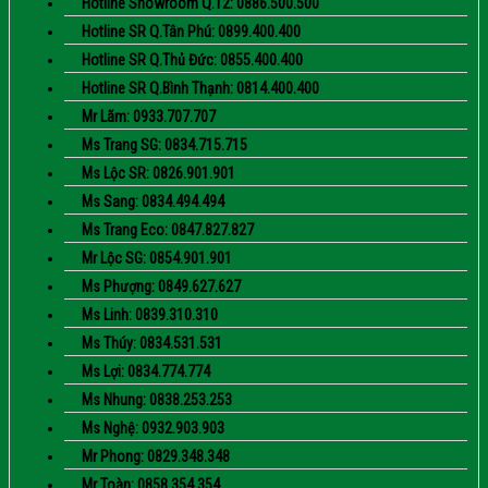
Hotline Showroom Q.12: 0886.500.500
Hotline SR Q.Tân Phú: 0899.400.400
Hotline SR Q.Thủ Đức: 0855.400.400
Hotline SR Q.Bình Thạnh: 0814.400.400
Mr Lãm: 0933.707.707
Ms Trang SG: 0834.715.715
Ms Lộc SR: 0826.901.901
Ms Sang: 0834.494.494
Ms Trang Eco: 0847.827.827
Mr Lộc SG: 0854.901.901
Ms Phượng: 0849.627.627
Ms Linh: 0839.310.310
Ms Thúy: 0834.531.531
Ms Lợi: 0834.774.774
Ms Nhung: 0838.253.253
Ms Nghệ: 0932.903.903
Mr Phong: 0829.348.348
Mr Toàn: 0858.354.354