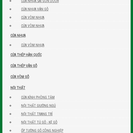
CỬA NHỰA SÀI GÒN DOOR
CỬA NHỰA VÂN GỖ
CỬA VÒM NHỰA
CỬA VÒM NHỰA
CỬA NHỰA
CỬA VÒM NHỰA
CỬA THÉP HÀN QUỐC
CỬA THÉP VÂN GỖ
CỬA VÒM GỖ
NỘI THẤT
CỬA KÍNH PHÒNG TẮM
NỘI THẤT GIƯỜNG NGỦ
NỘI THẤT TRANG TRÍ
NỘI THẤT TỦ GỖ - KỆ GỖ
ỐP TƯỜNG GỖ CÔNG NGHIỆP