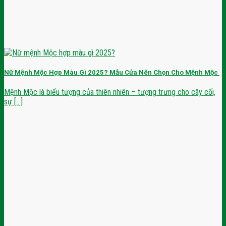
Nữ Mệnh Mộc Hợp Màu Gì 2025? Mẫu Cửa Nên Chọn Cho Mệnh Mộc
Mệnh Mộc là biểu tượng của thiên nhiên – tượng trưng cho cây cối,
sự [...]