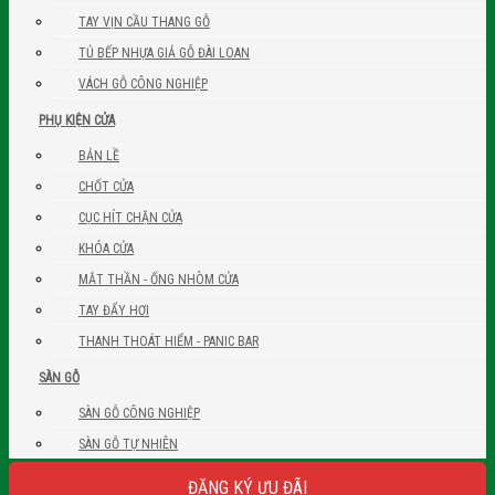
TAY VỊN CẦU THANG GỖ
TỦ BẾP NHỰA GIẢ GỖ ĐÀI LOAN
VÁCH GỖ CÔNG NGHIỆP
PHỤ KIỆN CỬA
BẢN LỀ
CHỐT CỬA
CỤC HÍT CHẶN CỬA
KHÓA CỬA
MẮT THẦN - ỐNG NHÒM CỬA
TAY ĐẨY HƠI
THANH THOÁT HIỂM - PANIC BAR
SÀN GỖ
SÀN GỖ CÔNG NGHIỆP
SÀN GỖ TỰ NHIÊN
ĐĂNG KÝ ƯU ĐÃI