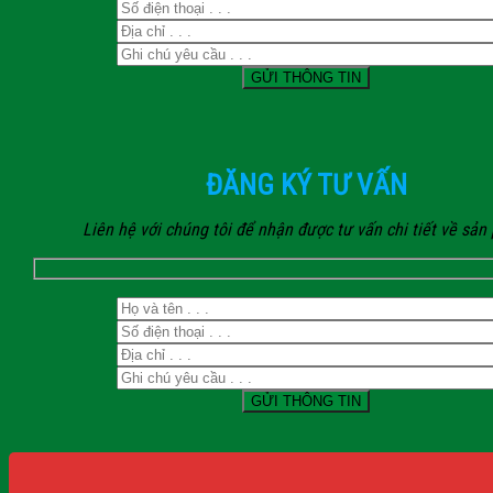
ĐĂNG KÝ TƯ VẤN
Liên hệ với chúng tôi để nhận được tư vấn chi tiết về sả