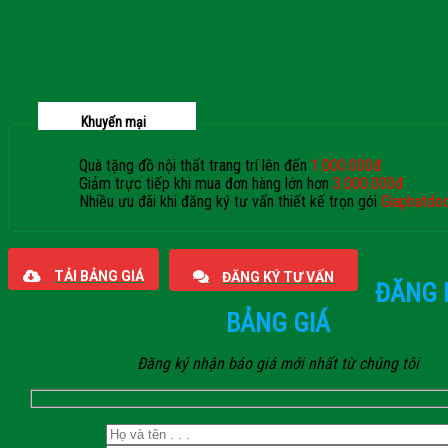
Khuyến mại
Quà tặng đồ nội thất trang trí lên đến
1.000.000đ
Giảm trực tiếp khi mua đơn hàng lớn hơn
3.000.000đ
Nhiều ưu đãi khi đăng ký tư vấn thiết kế trọn gói
Giaphatdo
TẢI BẢNG GIÁ
ĐĂNG KÝ TƯ VẤN
ĐĂNG 
BẢNG GIÁ
Đăng ký nhận báo giá mới nhất từ chúng tôi