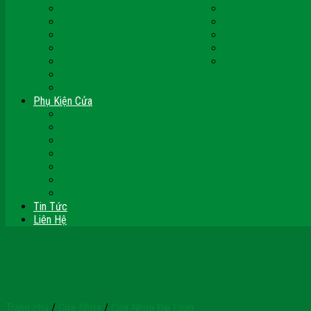
Cửa Nhựa Malaysia
Cửa Nhựa Hàn Quốc
Cửa Nhựa Giả Gỗ
Cửa Nhựa Sài Gòn 
Cửa Nhựa Vân Gỗ
Cửa Nhựa PVC
Cửa Nhựa Phòng Ngủ
Cửa Nhựa Nhà Vệ S
Cửa Nhựa Giá Rẻ
CỬA VÒM NHỰA
Sàn Gỗ Công Nghiệp
Sàn Gỗ Tự Nhiên
Phụ Kiện Cửa
Bản Lề
Chốt Cửa
Cục Hít Chặn Cửa
Khóa Cửa
Tay Đẩy Hơi
Mắt Thần – Ống Nhòm Cửa
Thanh Thoát Hiểm – Panic Bar
Tin Tức
Liên Hệ
Trang chủ
/
Cửa Nhựa
/
Cửa Nhựa Đài Loan