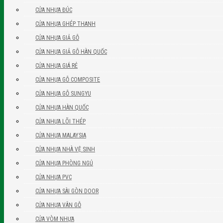
CỬA NHỰA ĐÚC
CỬA NHỰA GHÉP THANH
CỬA NHỰA GIẢ GỖ
CỬA NHỰA GIẢ GỖ HÀN QUỐC
CỬA NHỰA GIÁ RẺ
CỬA NHỰA GỖ COMPOSITE
CỬA NHỰA GỖ SUNGYU
CỬA NHỰA HÀN QUỐC
CỬA NHỰA LÕI THÉP
CỬA NHỰA MALAYSIA
CỬA NHỰA NHÀ VỆ SINH
CỬA NHỰA PHÒNG NGỦ
CỬA NHỰA PVC
CỬA NHỰA SÀI GÒN DOOR
CỬA NHỰA VÂN GỖ
CỬA VÒM NHỰA