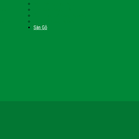
Nội Thất Giường Ngủ
Door
Cửa Kính Phòng Tắm
Ốp Tường Gỗ Công Nghiệp
inh
Vách Gỗ Công Nghiệp
Sàn Gỗ