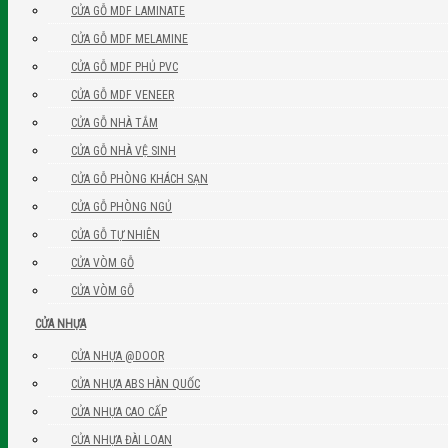
CỬA GỖ MDF LAMINATE
CỬA GỖ MDF MELAMINE
CỬA GỖ MDF PHỦ PVC
CỬA GỖ MDF VENEER
CỬA GỖ NHÀ TẮM
CỬA GỖ NHÀ VỆ SINH
CỬA GỖ PHÒNG KHÁCH SẠN
CỬA GỖ PHÒNG NGỦ
CỬA GỖ TỰ NHIÊN
CỬA VÒM GỖ
CỬA VÒM GỖ
CỬA NHỰA
CỬA NHỰA @DOOR
CỬA NHỰA ABS HÀN QUỐC
CỬA NHỰA CAO CẤP
CỬA NHỰA ĐÀI LOAN