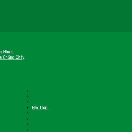
a Nhựa
a Chống Cháy
a Gỗ Chống Cháy
a Thép Chống Cháy
a Thép Vân Gỗ
nh Chống Cháy
ch Chống Cháy
Cửa thép Hàn Quốc
h Sạn
Cửa Nhôm Vân Gỗ
Cửa Vân Gỗ 5D
Nội Thất
 Quốc
Tủ Bếp Nhựa Giả Gỗ Đài Loan
Tay Vịn Cầu Thang Gỗ
u
Nội Thất Tủ Gỗ – Kệ Gỗ
Nội Thất Trang Trí