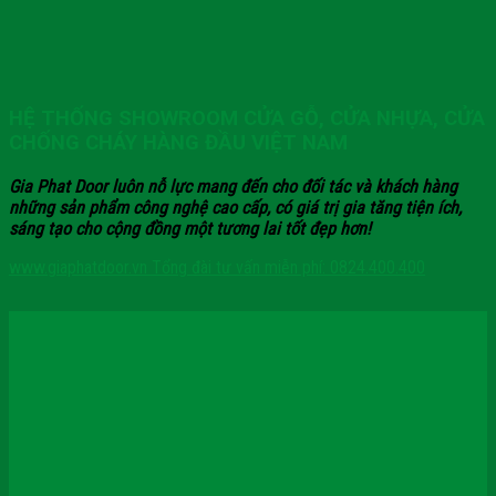
HỆ THỐNG SHOWROOM CỬA GỖ, CỬA NHỰA, CỬA
CHỐNG CHÁY HÀNG ĐẦU VIỆT NAM
Gia Phat Door luôn nỗ lực mang đến cho đối tác và khách hàng
những sản phẩm công nghệ cao cấp, có giá trị gia tăng tiện ích,
sáng tạo cho cộng đồng một tương lai tốt đẹp hơn!
www.giaphatdoor.vn
Tổng đài tư vấn miễn phí: 0824.400.400