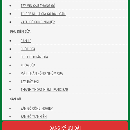
TAY VỊN CẦU THANG GỖ
TỦ BẾP NHỰA GIẢ GỖ ĐÀI LOAN
VÁCH GỖ CÔNG NGHIỆP
PHỤ KIỆN CỬA
BẢN LỀ
CHỐT CỬA
CỤC HÍT CHẶN CỬA
KHÓA CỬA
MẮT THẦN - ỐNG NHÒM CỬA
TAY ĐẨY HƠI
THANH THOÁT HIỂM - PANIC BAR
SÀN GỖ
SÀN GỖ CÔNG NGHIỆP
SÀN GỖ TỰ NHIÊN
ĐĂNG KÝ ƯU ĐÃI