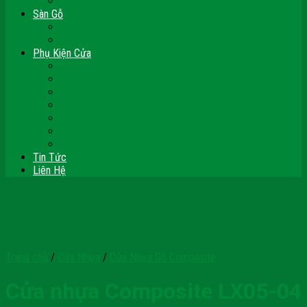
Vách Gỗ Công Nghiệp
Sàn Gỗ
Sàn Gỗ Công Nghiệp
Sàn Gỗ Tự Nhiên
Phụ Kiện Cửa
Bản Lề
Chốt Cửa
Cục Hít Chặn Cửa
Khóa Cửa
Tay Đẩy Hơi
Mắt Thần – Ống Nhòm Cửa
Thanh Thoát Hiểm – Panic Bar
Tin Tức
Liên Hệ
Trang chủ
/
Cửa Nhựa
/
Cửa Nhựa Gỗ Composite
Cửa nhựa Composite LX05-04