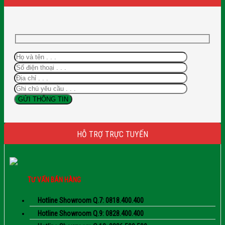
HỖ TRỢ TRỰC TUYẾN
TƯ VẤN BÁN HÀNG
Hotline Showroom Q.7: 0818.400.400
Hotline Showroom Q.9: 0828.400.400