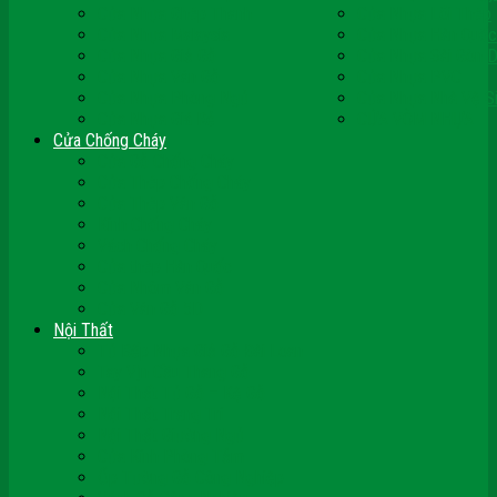
Cửa Nhựa Ghép Thanh
Cửa Nhựa Lõi Thép
Cửa Nhựa Malaysia
Cửa Nhựa Hàn Quốc
Cửa Nhựa Giả Gỗ
Cửa Nhựa Sài Gòn 
Cửa Nhựa Vân Gỗ
Cửa Nhựa PVC
Cửa Nhựa Phòng Ngủ
Cửa Nhựa Nhà Vệ S
Cửa Nhựa Giá Rẻ
CỬA VÒM NHỰA
Cửa Chống Cháy
Cửa Gỗ Chống Cháy
Cửa Thép Chống Cháy
Cửa Thép Vân Gỗ
Kính Chống Cháy
Vách Chống Cháy
Cửa thép Hàn Quốc
Cửa Nhôm Vân Gỗ
Cửa Vân Gỗ 5D
Nội Thất
Tủ Bếp Nhựa Giả Gỗ Đài Loan
Tay Vịn Cầu Thang Gỗ
Nội Thất Tủ Gỗ – Kệ Gỗ
Nội Thất Trang Trí
Nội Thất Giường Ngủ
Cửa Kính Phòng Tắm
Ốp Tường Gỗ Công Nghiệp