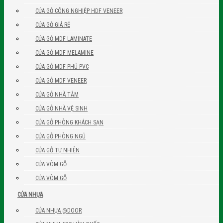
CỬA GỖ CÔNG NGHIỆP HDF VENEER
CỬA GỖ GIÁ RẺ
CỬA GỖ MDF LAMINATE
CỬA GỖ MDF MELAMINE
CỬA GỖ MDF PHỦ PVC
CỬA GỖ MDF VENEER
CỬA GỖ NHÀ TẮM
CỬA GỖ NHÀ VỆ SINH
CỬA GỖ PHÒNG KHÁCH SẠN
CỬA GỖ PHÒNG NGỦ
CỬA GỖ TỰ NHIÊN
CỬA VÒM GỖ
CỬA VÒM GỖ
CỬA NHỰA
CỬA NHỰA @DOOR