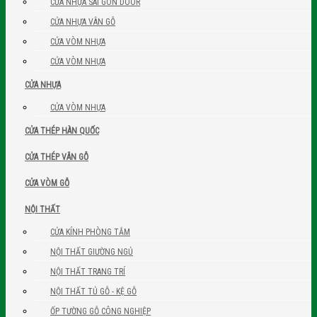
CỬA NHỰA SÀI GÒN DOOR
CỬA NHỰA VÂN GỖ
CỬA VÒM NHỰA
CỬA VÒM NHỰA
CỬA NHỰA
CỬA VÒM NHỰA
CỬA THÉP HÀN QUỐC
CỬA THÉP VÂN GỖ
CỬA VÒM GỖ
NỘI THẤT
CỬA KÍNH PHÒNG TẮM
NỘI THẤT GIƯỜNG NGỦ
NỘI THẤT TRANG TRÍ
NỘI THẤT TỦ GỖ - KỆ GỖ
ỐP TƯỜNG GỖ CÔNG NGHIỆP