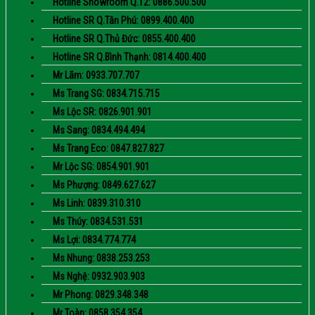
Hotline Showroom Q.12: 0886.500.500
Hotline SR Q.Tân Phú: 0899.400.400
Hotline SR Q.Thủ Đức: 0855.400.400
Hotline SR Q.Bình Thạnh: 0814.400.400
Mr Lãm: 0933.707.707
Ms Trang SG: 0834.715.715
Ms Lộc SR: 0826.901.901
Ms Sang: 0834.494.494
Ms Trang Eco: 0847.827.827
Mr Lộc SG: 0854.901.901
Ms Phượng: 0849.627.627
Ms Linh: 0839.310.310
Ms Thúy: 0834.531.531
Ms Lợi: 0834.774.774
Ms Nhung: 0838.253.253
Ms Nghệ: 0932.903.903
Mr Phong: 0829.348.348
Mr Toàn: 0858.354.354