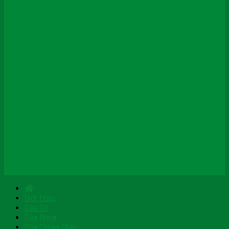
Chính sách kiểm hàng
Chính sách đổi
Chính sách bảo hành sản phẩm
Chính sách thanh toán
Chính sách bảo mật thông tin
Chính sách vận chuyển & giao nhận
Chính sách điều kiện giao dịch
Thông tin về hàng hóa
Hướng dẫn mua hàng online
Chính sách tuyển dụng việc làm
Chính sách dành cho đối tác/ đại lý
Facebook
Tumblr
Blogspot
Pinterest
Giới Thiệu
Cửa Gỗ
Cửa Nhựa
Cửa Chống Cháy