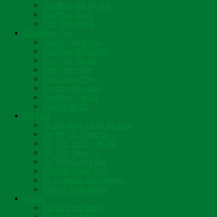
Cửa Nhựa Nhà Vệ Sinh
Cửa Nhựa Giá Rẻ
CỬA VÒM NHỰA
Cửa Chống Cháy
Cửa Gỗ Chống Cháy
Cửa Thép Chống Cháy
Cửa Thép Vân Gỗ
Kính Chống Cháy
Vách Chống Cháy
Cửa thép Hàn Quốc
Cửa Nhôm Vân Gỗ
Cửa Vân Gỗ 5D
Nội Thất
Tủ Bếp Nhựa Giả Gỗ Đài Loan
Tay Vịn Cầu Thang Gỗ
Nội Thất Tủ Gỗ – Kệ Gỗ
Nội Thất Trang Trí
Nội Thất Giường Ngủ
Cửa Kính Phòng Tắm
Ốp Tường Gỗ Công Nghiệp
Vách Gỗ Công Nghiệp
Sàn Gỗ
Sàn Gỗ Công Nghiệp