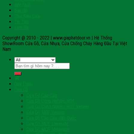
Nội Thất
Sàn Gỗ
Phụ Kiện Cửa
Tin Tức
Liên Hệ
Copyright @ 2010 - 2022 | www.giaphatdoor.vn | Hệ Thống
ShowRoom Cửa Gỗ, Cửa Nhựa, Cửa Chống Cháy Hàng Đầu Tại Việt
Nam
Tìm
kiếm:
Giới Thiệu
Cửa Gỗ
Cửa Gỗ Cao Cấp
Cửa Gỗ Công Nghiệp HDF
Cửa Gỗ Công Nghiệp HDF Veneer
Cửa Gỗ MDF Veneer
Cửa Gỗ Cao Cấp Hàn Quốc
Cửa Gỗ MDF Laminate
Cửa Gỗ MDF Melamine