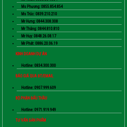
Ms Phương: 0855.854.854
Ms Trúc: 0839.210.210
Mr Hưng: 0844.308.308
Mr Thắng: 0844.810.810
Mr Huy: 0848.26.08.17
Mr Phát: 0886.20.06.19
KINH DOANH DỰ ÁN
Hotline: 0834.300.300
BÁO GIÁ QUA ĐT/EMAIL
Hotline: 0907.999.609
BỘ PHẬN ĐẤU THẦU
Hotline: 0971.919.949
TƯ VẤN SẢN PHẨM