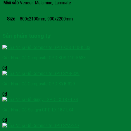
Màu sắc
Veneer, Melamine, Laminate
Size
800x2100mm, 900x2200mm
Sản phẩm tương tự
Cửa Nhựa Gỗ Composite GPD KOS 110-K533
0
₫
Cửa Nhựa Gỗ Composite GPD SYB-329
0
₫
Cửa Nhựa Gỗ Sungyu GPD LX.187-LX4
0
₫