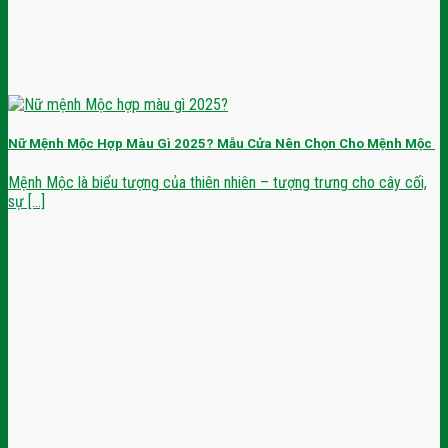
Nữ Mệnh Mộc Hợp Màu Gì 2025? Mẫu Cửa Nên Chọn Cho Mệnh Mộc
Mệnh Mộc là biểu tượng của thiên nhiên – tượng trưng cho cây cối,
sự [...]