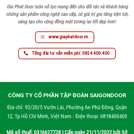
Gia Phat Door luôn nỗ lực mang đến cho đối tác và khách hàng
những sản phẩm công nghệ cao cấp, có giá trị gia tăng tiện ích,
sáng tạo cho cộng đồng một tương lai tốt đẹp hơn!
www.giaphatdoor.vn
Tổng đài tư vấn miễn phí: 0824.400.400
CÔNG TY CỔ PHẦN TẬP ĐOÀN SAIGONDOOR
Địa chỉ: 92/20/5 Vườn Lài, Phường An Phú Đông, Quận
12, Tp Hồ Chí Minh, Việt Nam - Điện thoại: 0818400400
Mã số thuế: 0316627728 | Cấp ngày 21/11/2022 bởi Sở