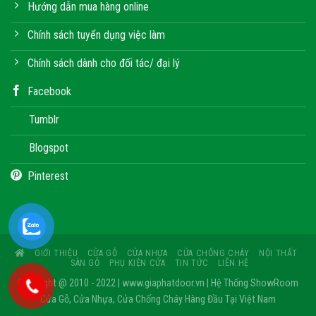
Hướng dẫn mua hàng online
Chính sách tuyển dụng việc làm
Chính sách dành cho đối tác/ đại lý
Facebook
Tumblr
Blogspot
Pinterest
GIỚI THIỆU
CỬA GỖ
CỬA NHỰA
CỬA CHỐNG CHÁY
NỘI THẤT
SÀN GỖ
PHỤ KIỆN CỬA
TIN TỨC
LIÊN HỆ
Copyright @ 2010 - 2022 | www.giaphatdoor.vn | Hệ Thống ShowRoom
Cửa Gỗ, Cửa Nhựa, Cửa Chống Cháy Hàng Đầu Tại Việt Nam