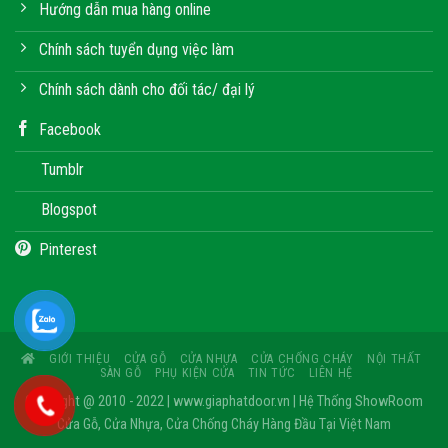
Hướng dẫn mua hàng online
Chính sách tuyển dụng việc làm
Chính sách dành cho đối tác/ đại lý
Facebook
Tumblr
Blogspot
Pinterest
GIỚI THIỆU
CỬA GỖ
CỬA NHỰA
CỬA CHỐNG CHÁY
NỘI THẤT
SÀN GỖ
PHỤ KIỆN CỬA
TIN TỨC
LIÊN HỆ
Copyright @ 2010 - 2022 | www.giaphatdoor.vn | Hệ Thống ShowRoom
Cửa Gỗ, Cửa Nhựa, Cửa Chống Cháy Hàng Đầu Tại Việt Nam