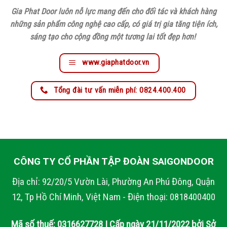
Gia Phat Door luôn nỗ lực mang đến cho đối tác và khách hàng
những sản phẩm công nghệ cao cấp, có giá trị gia tăng tiện ích,
sáng tạo cho cộng đồng một tương lai tốt đẹp hơn!
www.giaphatdoor.vn
Tổng đài tư vấn miễn phí: 0824.400.400
CÔNG TY CỔ PHẦN TẬP ĐOÀN SAIGONDOOR
Địa chỉ: 92/20/5 Vườn Lài, Phường An Phú Đông, Quận
12, Tp Hồ Chí Minh, Việt Nam - Điện thoại: 0818400400
Mã số thuế: 0316627728 | Cấp ngày 21/11/2022 bởi Sở