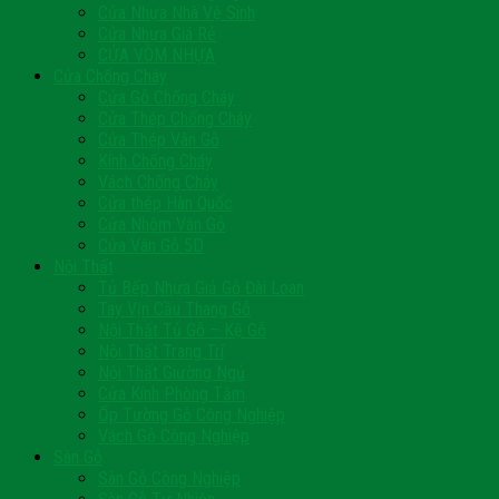
Cửa Nhựa Nhà Vệ Sinh
Cửa Nhựa Giá Rẻ
CỬA VÒM NHỰA
Cửa Chống Cháy
Cửa Gỗ Chống Cháy
Cửa Thép Chống Cháy
Cửa Thép Vân Gỗ
Kính Chống Cháy
Vách Chống Cháy
Cửa thép Hàn Quốc
Cửa Nhôm Vân Gỗ
Cửa Vân Gỗ 5D
Nội Thất
Tủ Bếp Nhựa Giả Gỗ Đài Loan
Tay Vịn Cầu Thang Gỗ
Nội Thất Tủ Gỗ – Kệ Gỗ
Nội Thất Trang Trí
Nội Thất Giường Ngủ
Cửa Kính Phòng Tắm
Ốp Tường Gỗ Công Nghiệp
Vách Gỗ Công Nghiệp
Sàn Gỗ
Sàn Gỗ Công Nghiệp