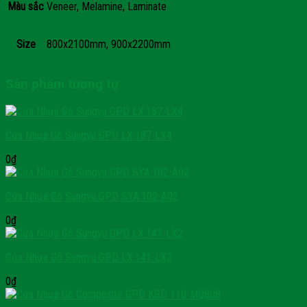
Màu sắc
Veneer, Melamine, Laminate
Size
800x2100mm, 900x2200mm
Sản phẩm tương tự
Cửa Nhựa Gỗ Sungyu GPD LX.187-LX4
0
₫
Cửa Nhựa Gỗ Sungyu GPD SYA.102-A02
0
₫
Cửa Nhựa Gỗ Sungyu GPD LX.141-LX2
0
₫