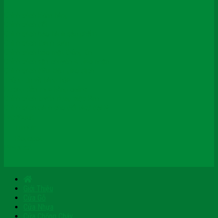
Chính sách kiểm hàng
Chính sách đổi
Chính sách bảo hành sản phẩm
Chính sách thanh toán
Chính sách bảo mật thông tin
Chính sách vận chuyển & giao nhận
Chính sách điều kiện giao dịch
Thông tin về hàng hóa
Hướng dẫn mua hàng online
Chính sách tuyển dụng việc làm
Chính sách dành cho đối tác/ đại lý
Facebook
Tumblr
Blogspot
Pinterest
Giới Thiệu
Cửa Gỗ
Cửa Nhựa
Cửa Chống Cháy