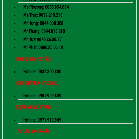
Ms Phương: 0855.854.854
Ms Trúc: 0839.210.210
Mr Hưng: 0844.308.308
Mr Thắng: 0844.810.810
Mr Huy: 0848.26.08.17
Mr Phát: 0886.20.06.19
KINH DOANH DỰ ÁN
Hotline: 0834.300.300
BÁO GIÁ QUA ĐT/EMAIL
Hotline: 0907.999.609
BỘ PHẬN ĐẤU THẦU
Hotline: 0971.919.949
TƯ VẤN SẢN PHẨM