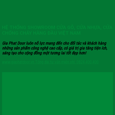
HỆ THỐNG SHOWROOM CỬA GỖ, CỬA NHỰA, CỬA
CHỐNG CHÁY HÀNG ĐẦU VIỆT NAM
Gia Phat Door luôn nỗ lực mang đến cho đối tác và khách hàng
những sản phẩm công nghệ cao cấp, có giá trị gia tăng tiện ích,
sáng tạo cho cộng đồng một tương lai tốt đẹp hơn!
www.giaphatdoor.vn
Tổng đài tư vấn miễn phí: 0824.400.400