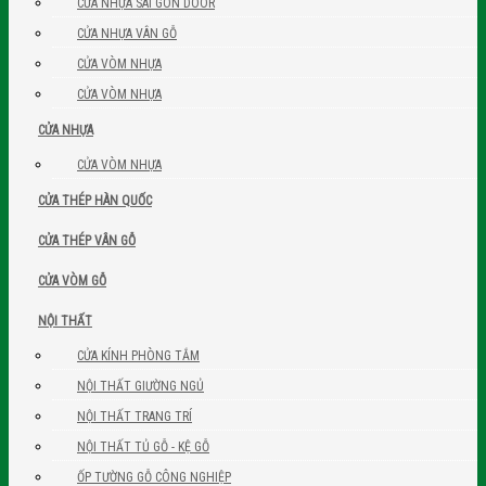
CỬA NHỰA SÀI GÒN DOOR
CỬA NHỰA VÂN GỖ
CỬA VÒM NHỰA
CỬA VÒM NHỰA
CỬA NHỰA
CỬA VÒM NHỰA
CỬA THÉP HÀN QUỐC
CỬA THÉP VÂN GỖ
CỬA VÒM GỖ
NỘI THẤT
CỬA KÍNH PHÒNG TẮM
NỘI THẤT GIƯỜNG NGỦ
NỘI THẤT TRANG TRÍ
NỘI THẤT TỦ GỖ - KỆ GỖ
ỐP TƯỜNG GỖ CÔNG NGHIỆP