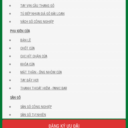
TAY VỊN CẦU THANG GỖ
TỦ BẾP NHỰA GIẢ GỖ ĐÀI LOAN
VÁCH GỖ CÔNG NGHIỆP
PHỤ KIỆN CỬA
BẢN LỀ
CHỐT CỬA
CỤC HÍT CHẶN CỬA
KHÓA CỬA
MẮT THẦN - ỐNG NHÒM CỬA
TAY ĐẨY HƠI
THANH THOÁT HIỂM - PANIC BAR
SÀN GỖ
SÀN GỖ CÔNG NGHIỆP
SÀN GỖ TỰ NHIÊN
ĐĂNG KÝ ƯU ĐÃI