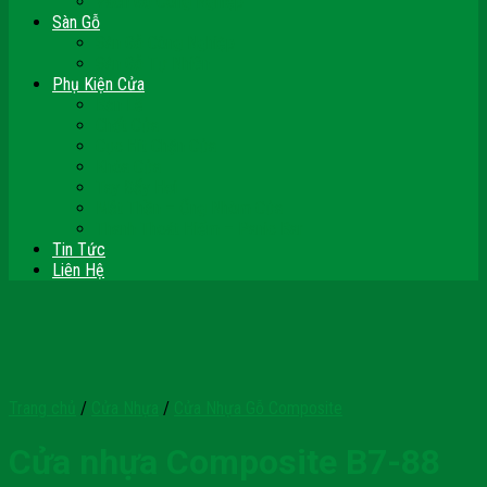
Vách Gỗ Công Nghiệp
Sàn Gỗ
Sàn Gỗ Công Nghiệp
Sàn Gỗ Tự Nhiên
Phụ Kiện Cửa
Bản Lề
Chốt Cửa
Cục Hít Chặn Cửa
Khóa Cửa
Tay Đẩy Hơi
Mắt Thần – Ống Nhòm Cửa
Thanh Thoát Hiểm – Panic Bar
Tin Tức
Liên Hệ
Trang chủ
/
Cửa Nhựa
/
Cửa Nhựa Gỗ Composite
Cửa nhựa Composite B7-88