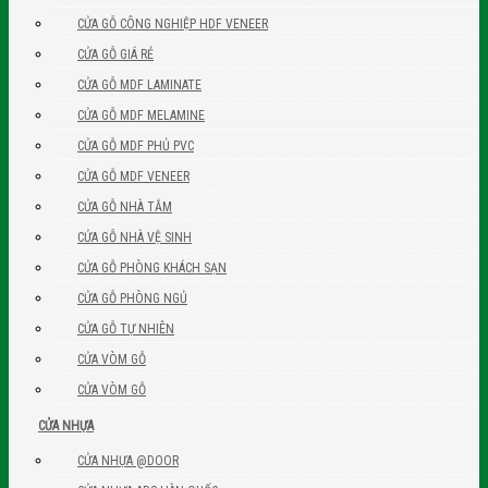
CỬA GỖ CÔNG NGHIỆP HDF VENEER
CỬA GỖ GIÁ RẺ
CỬA GỖ MDF LAMINATE
CỬA GỖ MDF MELAMINE
CỬA GỖ MDF PHỦ PVC
CỬA GỖ MDF VENEER
CỬA GỖ NHÀ TẮM
CỬA GỖ NHÀ VỆ SINH
CỬA GỖ PHÒNG KHÁCH SẠN
CỬA GỖ PHÒNG NGỦ
CỬA GỖ TỰ NHIÊN
CỬA VÒM GỖ
CỬA VÒM GỖ
CỬA NHỰA
CỬA NHỰA @DOOR