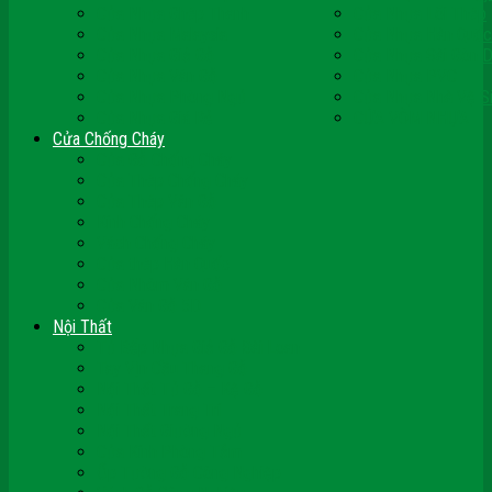
Cửa Nhựa Ghép Thanh
Cửa Nhựa Lõi Thép
Cửa Nhựa Malaysia
Cửa Nhựa Hàn Quốc
Cửa Nhựa Giả Gỗ
Cửa Nhựa Sài Gòn 
Cửa Nhựa Vân Gỗ
Cửa Nhựa PVC
Cửa Nhựa Phòng Ngủ
Cửa Nhựa Nhà Vệ S
Cửa Nhựa Giá Rẻ
CỬA VÒM NHỰA
Cửa Chống Cháy
Cửa Gỗ Chống Cháy
Cửa Thép Chống Cháy
Cửa Thép Vân Gỗ
Kính Chống Cháy
Vách Chống Cháy
Cửa thép Hàn Quốc
Cửa Nhôm Vân Gỗ
Cửa Vân Gỗ 5D
Nội Thất
Tủ Bếp Nhựa Giả Gỗ Đài Loan
Tay Vịn Cầu Thang Gỗ
Nội Thất Tủ Gỗ – Kệ Gỗ
Nội Thất Trang Trí
Nội Thất Giường Ngủ
Cửa Kính Phòng Tắm
Ốp Tường Gỗ Công Nghiệp