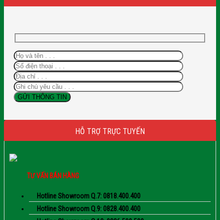
HỖ TRỢ TRỰC TUYẾN
TƯ VẤN BÁN HÀNG
Hotline Showroom Q.7: 0818.400.400
Hotline Showroom Q.9: 0828.400.400