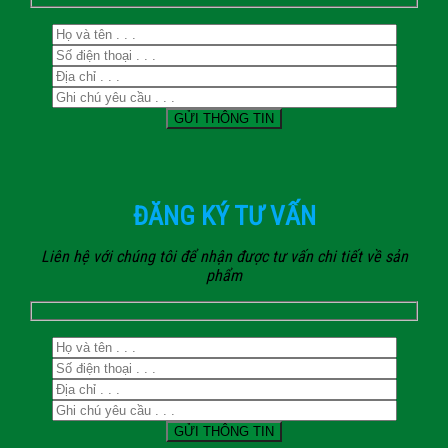
ĐĂNG KÝ TƯ VẤN
Liên hệ với chúng tôi để nhận được tư vấn chi tiết về sản
phẩm