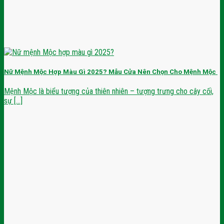
Nữ Mệnh Mộc Hợp Màu Gì 2025? Mẫu Cửa Nên Chọn Cho Mệnh Mộc
Mệnh Mộc là biểu tượng của thiên nhiên – tượng trưng cho cây cối,
sự [...]