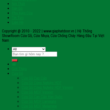
Nội Thất
Sàn Gỗ
Phụ Kiện Cửa
Tin Tức
Liên Hệ
Copyright @ 2010 - 2022 | www.giaphatdoor.vn | Hệ Thống
ShowRoom Cửa Gỗ, Cửa Nhựa, Cửa Chống Cháy Hàng Đầu Tại Việt
Nam
Tìm
kiếm:
Giới Thiệu
Cửa Gỗ
Cửa Gỗ Cao Cấp
Cửa Gỗ Công Nghiệp HDF
Cửa Gỗ Công Nghiệp HDF Veneer
Cửa Gỗ MDF Veneer
Cửa Gỗ Cao Cấp Hàn Quốc
Cửa Gỗ MDF Laminate
Cửa Gỗ MDF Melamine