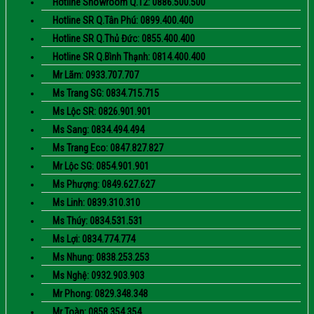
Hotline Showroom Q.12: 0886.500.500
Hotline SR Q.Tân Phú: 0899.400.400
Hotline SR Q.Thủ Đức: 0855.400.400
Hotline SR Q.Bình Thạnh: 0814.400.400
Mr Lãm: 0933.707.707
Ms Trang SG: 0834.715.715
Ms Lộc SR: 0826.901.901
Ms Sang: 0834.494.494
Ms Trang Eco: 0847.827.827
Mr Lộc SG: 0854.901.901
Ms Phượng: 0849.627.627
Ms Linh: 0839.310.310
Ms Thúy: 0834.531.531
Ms Lợi: 0834.774.774
Ms Nhung: 0838.253.253
Ms Nghệ: 0932.903.903
Mr Phong: 0829.348.348
Mr Toàn: 0858.354.354