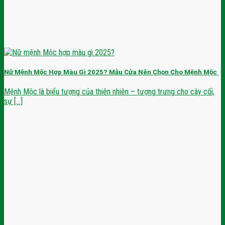
Nữ Mệnh Mộc Hợp Màu Gì 2025? Mẫu Cửa Nên Chọn Cho Mệnh Mộc
Mệnh Mộc là biểu tượng của thiên nhiên – tượng trưng cho cây cối,
sự [...]