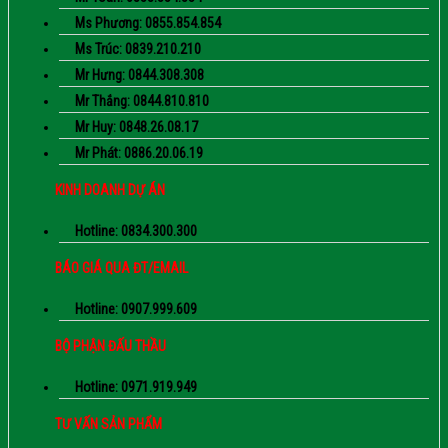
Ms Phương: 0855.854.854
Ms Trúc: 0839.210.210
Mr Hưng: 0844.308.308
Mr Thắng: 0844.810.810
Mr Huy: 0848.26.08.17
Mr Phát: 0886.20.06.19
KINH DOANH DỰ ÁN
Hotline: 0834.300.300
BÁO GIÁ QUA ĐT/EMAIL
Hotline: 0907.999.609
BỘ PHẬN ĐẤU THẦU
Hotline: 0971.919.949
TƯ VẤN SẢN PHẨM