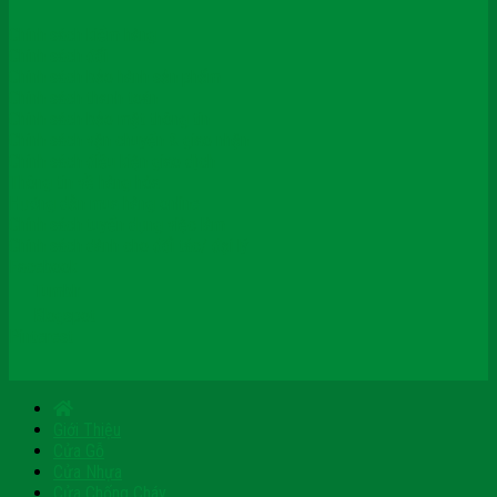
Chính sách kiểm hàng
Chính sách đổi
Chính sách bảo hành sản phẩm
Chính sách thanh toán
Chính sách bảo mật thông tin
Chính sách vận chuyển & giao nhận
Chính sách điều kiện giao dịch
Thông tin về hàng hóa
Hướng dẫn mua hàng online
Chính sách tuyển dụng việc làm
Chính sách dành cho đối tác/ đại lý
Facebook
Tumblr
Blogspot
Pinterest
Giới Thiệu
Cửa Gỗ
Cửa Nhựa
Cửa Chống Cháy