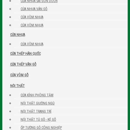
CỬA NHỰA SÀI GÒN DOOR
CỬA NHỰA VÂN GỖ
CỬA VÒM NHỰA
CỬA VÒM NHỰA
CỬA NHỰA
CỬA VÒM NHỰA
CỬA THÉP HÀN QUỐC
CỬA THÉP VÂN GỖ
CỬA VÒM GỖ
NỘI THẤT
CỬA KÍNH PHÒNG TẮM
NỘI THẤT GIƯỜNG NGỦ
NỘI THẤT TRANG TRÍ
NỘI THẤT TỦ GỖ - KỆ GỖ
ỐP TƯỜNG GỖ CÔNG NGHIỆP