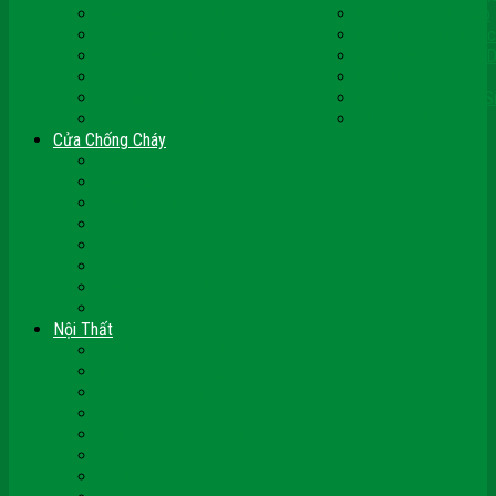
Cửa Nhựa Ghép Thanh
Cửa Nhựa Lõi Thép
Cửa Nhựa Malaysia
Cửa Nhựa Hàn Quốc
Cửa Nhựa Giả Gỗ
Cửa Nhựa Sài Gòn 
Cửa Nhựa Vân Gỗ
Cửa Nhựa PVC
Cửa Nhựa Phòng Ngủ
Cửa Nhựa Nhà Vệ S
Cửa Nhựa Giá Rẻ
CỬA VÒM NHỰA
Cửa Chống Cháy
Cửa Gỗ Chống Cháy
Cửa Thép Chống Cháy
Cửa Thép Vân Gỗ
Kính Chống Cháy
Vách Chống Cháy
Cửa thép Hàn Quốc
Cửa Nhôm Vân Gỗ
Cửa Vân Gỗ 5D
Nội Thất
Tủ Bếp Nhựa Giả Gỗ Đài Loan
Tay Vịn Cầu Thang Gỗ
Nội Thất Tủ Gỗ – Kệ Gỗ
Nội Thất Trang Trí
Nội Thất Giường Ngủ
Cửa Kính Phòng Tắm
Ốp Tường Gỗ Công Nghiệp