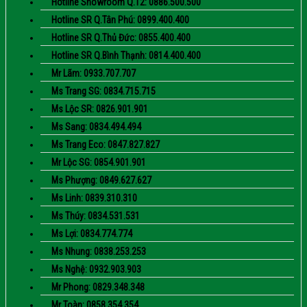
Hotline Showroom Q.12: 0886.500.500
Hotline SR Q.Tân Phú: 0899.400.400
Hotline SR Q.Thủ Đức: 0855.400.400
Hotline SR Q.Bình Thạnh: 0814.400.400
Mr Lãm: 0933.707.707
Ms Trang SG: 0834.715.715
Ms Lộc SR: 0826.901.901
Ms Sang: 0834.494.494
Ms Trang Eco: 0847.827.827
Mr Lộc SG: 0854.901.901
Ms Phượng: 0849.627.627
Ms Linh: 0839.310.310
Ms Thúy: 0834.531.531
Ms Lợi: 0834.774.774
Ms Nhung: 0838.253.253
Ms Nghệ: 0932.903.903
Mr Phong: 0829.348.348
Mr Toàn: 0858.354.354