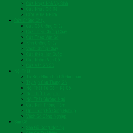
Cửa Nhựa Nhà Vệ Sinh
Cửa Nhựa Giá Rẻ
CỬA VÒM NHỰA
Cửa Chống Cháy
Cửa Gỗ Chống Cháy
Cửa Thép Chống Cháy
Cửa Thép Vân Gỗ
Kính Chống Cháy
Vách Chống Cháy
Cửa thép Hàn Quốc
Cửa Nhôm Vân Gỗ
Cửa Vân Gỗ 5D
Nội Thất
Tủ Bếp Nhựa Giả Gỗ Đài Loan
Tay Vịn Cầu Thang Gỗ
Nội Thất Tủ Gỗ – Kệ Gỗ
Nội Thất Trang Trí
Nội Thất Giường Ngủ
Cửa Kính Phòng Tắm
Ốp Tường Gỗ Công Nghiệp
Vách Gỗ Công Nghiệp
Sàn Gỗ
Sàn Gỗ Công Nghiệp