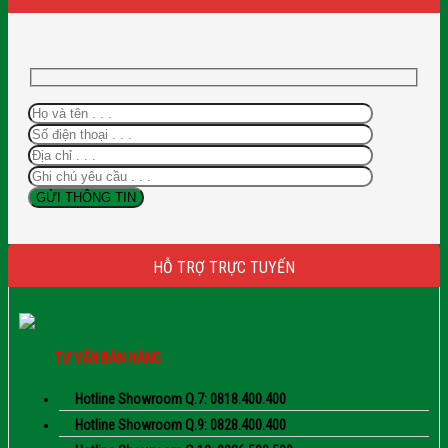
HỖ TRỢ TRỰC TUYẾN
TƯ VẤN BÁN HÀNG
Hotline Showroom Q.7: 0818.400.400
Hotline Showroom Q.9: 0828.400.400