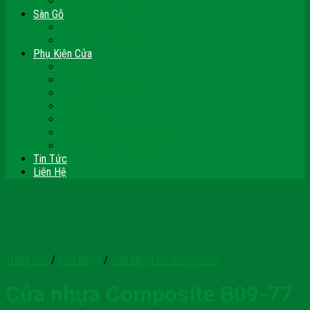
Vách Gỗ Công Nghiệp
Sàn Gỗ
Sàn Gỗ Công Nghiệp
Sàn Gỗ Tự Nhiên
Phụ Kiện Cửa
Bản Lề
Chốt Cửa
Cục Hít Chặn Cửa
Khóa Cửa
Tay Đẩy Hơi
Mắt Thần – Ống Nhòm Cửa
Thanh Thoát Hiểm – Panic Bar
Tin Tức
Liên Hệ
Trang chủ
/
Cửa Nhựa
/
Cửa Nhựa Gỗ Composite
Cửa nhựa Composite B09-77