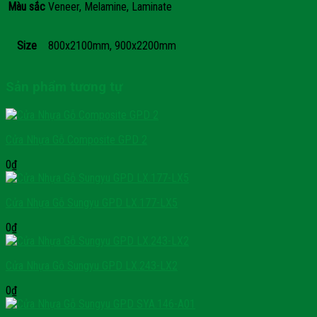
Màu sắc
Veneer, Melamine, Laminate
Size
800x2100mm, 900x2200mm
Sản phẩm tương tự
Cửa Nhựa Gỗ Composite GPD 2
0
₫
Cửa Nhựa Gỗ Sungyu GPD LX.177-LX5
0
₫
Cửa Nhựa Gỗ Sungyu GPD LX.243-LX2
0
₫