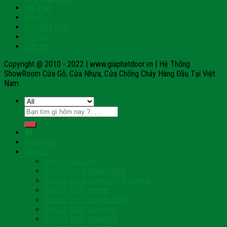
Nội Thất
Sàn Gỗ
Phụ Kiện Cửa
Tin Tức
Liên Hệ
Copyright @ 2010 - 2022 | www.giaphatdoor.vn | Hệ Thống
ShowRoom Cửa Gỗ, Cửa Nhựa, Cửa Chống Cháy Hàng Đầu Tại Việt
Nam
Tìm
kiếm:
Giới Thiệu
Cửa Gỗ
Cửa Gỗ Cao Cấp
Cửa Gỗ Công Nghiệp HDF
Cửa Gỗ Công Nghiệp HDF Veneer
Cửa Gỗ MDF Veneer
Cửa Gỗ Cao Cấp Hàn Quốc
Cửa Gỗ MDF Laminate
Cửa Gỗ MDF Melamine