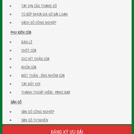
TAY VỊN CẦU THANG GỖ
TỦ BẾP NHỰA GIẢ GỖ ĐÀI LOAN
VÁCH GỖ CÔNG NGHIỆP
PHỤ KIỆN CỬA
BẢN LỀ
CHỐT CỬA
CỤC HÍT CHẶN CỬA
KHÓA CỬA
MẮT THẦN - ỐNG NHÒM CỬA
TAY ĐẨY HƠI
THANH THOÁT HIỂM - PANIC BAR
SÀN GỖ
SÀN GỖ CÔNG NGHIỆP
SÀN GỖ TỰ NHIÊN
ĐĂNG KÝ ƯU ĐÃI