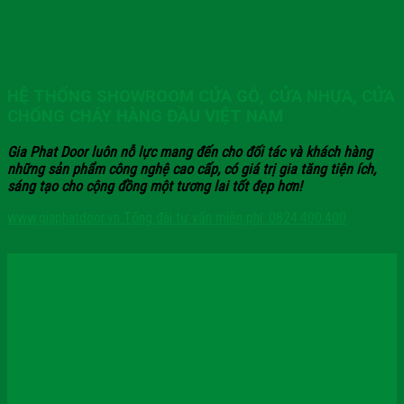
HỆ THỐNG SHOWROOM CỬA GỖ, CỬA NHỰA, CỬA
CHỐNG CHÁY HÀNG ĐẦU VIỆT NAM
Gia Phat Door luôn nỗ lực mang đến cho đối tác và khách hàng
những sản phẩm công nghệ cao cấp, có giá trị gia tăng tiện ích,
sáng tạo cho cộng đồng một tương lai tốt đẹp hơn!
www.giaphatdoor.vn
Tổng đài tư vấn miễn phí: 0824.400.400