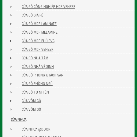
CỬA GỖ CÔNG NGHIỆP HDF VENEER
CỬA GỖ GIÁ RẺ
CỬA GỖ MDF LAMINATE
CỬA GỖ MDF MELAMINE
CỬA GỖ MDF PHỦ PVC
CỬA GỖ MDF VENEER
CỬA GỖ NHÀ TẮM
CỬA GỖ NHÀ VỆ SINH
CỬA GỖ PHÒNG KHÁCH SẠN
CỬA GỖ PHÒNG NGỦ
CỬA GỖ TỰ NHIÊN
CỬA VÒM GỖ
CỬA VÒM GỖ
CỬA NHỰA
CỬA NHỰA @DOOR