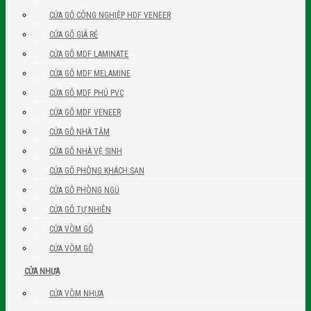
CỬA GỖ CÔNG NGHIỆP HDF VENEER
CỬA GỖ GIÁ RẺ
CỬA GỖ MDF LAMINATE
CỬA GỖ MDF MELAMINE
CỬA GỖ MDF PHỦ PVC
CỬA GỖ MDF VENEER
CỬA GỖ NHÀ TẮM
CỬA GỖ NHÀ VỆ SINH
CỬA GỖ PHÒNG KHÁCH SẠN
CỬA GỖ PHÒNG NGỦ
CỬA GỖ TỰ NHIÊN
CỬA VÒM GỖ
CỬA VÒM GỖ
CỬA NHỰA
CỬA VÒM NHỰA