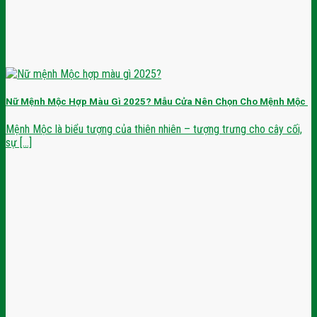
Nữ Mệnh Mộc Hợp Màu Gì 2025? Mẫu Cửa Nên Chọn Cho Mệnh Mộc
Mệnh Mộc là biểu tượng của thiên nhiên – tượng trưng cho cây cối,
sự [...]