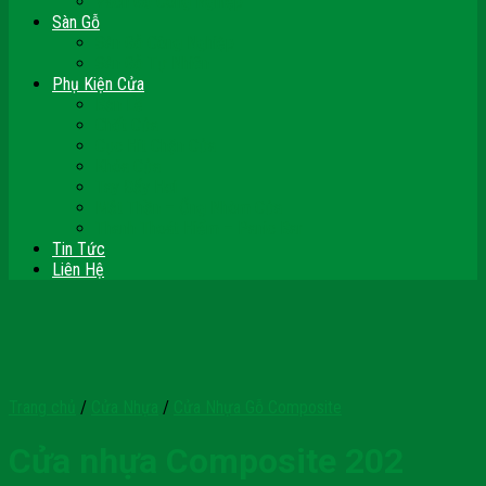
Vách Gỗ Công Nghiệp
Sàn Gỗ
Sàn Gỗ Công Nghiệp
Sàn Gỗ Tự Nhiên
Phụ Kiện Cửa
Bản Lề
Chốt Cửa
Cục Hít Chặn Cửa
Khóa Cửa
Tay Đẩy Hơi
Mắt Thần – Ống Nhòm Cửa
Thanh Thoát Hiểm – Panic Bar
Tin Tức
Liên Hệ
Trang chủ
/
Cửa Nhựa
/
Cửa Nhựa Gỗ Composite
Cửa nhựa Composite 202