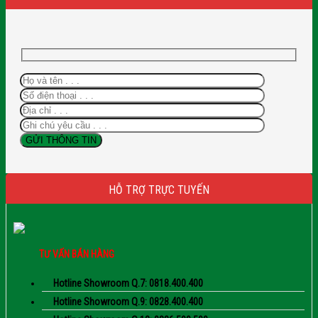
HỖ TRỢ TRỰC TUYẾN
TƯ VẤN BÁN HÀNG
Hotline Showroom Q.7: 0818.400.400
Hotline Showroom Q.9: 0828.400.400