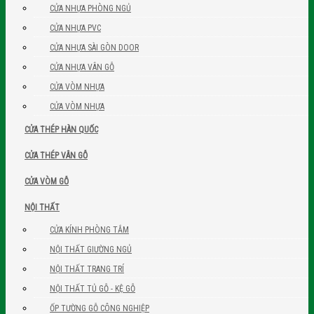
CỬA NHỰA PHÒNG NGỦ
CỬA NHỰA PVC
CỬA NHỰA SÀI GÒN DOOR
CỬA NHỰA VÂN GỖ
CỬA VÒM NHỰA
CỬA VÒM NHỰA
CỬA THÉP HÀN QUỐC
CỬA THÉP VÂN GỖ
CỬA VÒM GỖ
NỘI THẤT
CỬA KÍNH PHÒNG TẮM
NỘI THẤT GIƯỜNG NGỦ
NỘI THẤT TRANG TRÍ
NỘI THẤT TỦ GỖ - KỆ GỖ
ỐP TƯỜNG GỖ CÔNG NGHIỆP