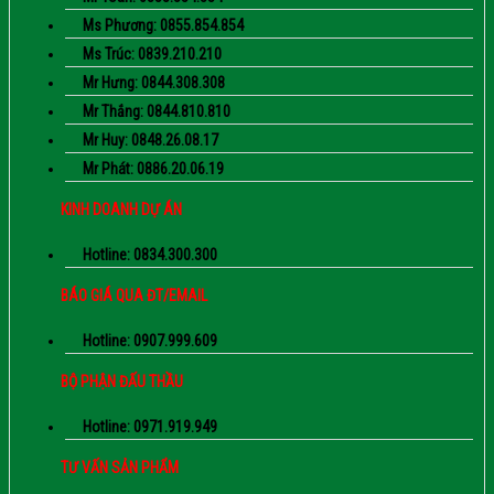
Ms Phương: 0855.854.854
Ms Trúc: 0839.210.210
Mr Hưng: 0844.308.308
Mr Thắng: 0844.810.810
Mr Huy: 0848.26.08.17
Mr Phát: 0886.20.06.19
KINH DOANH DỰ ÁN
Hotline: 0834.300.300
BÁO GIÁ QUA ĐT/EMAIL
Hotline: 0907.999.609
BỘ PHẬN ĐẤU THẦU
Hotline: 0971.919.949
TƯ VẤN SẢN PHẨM