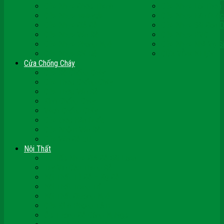
Cửa Nhựa Ghép Thanh
Cửa Nhựa Lõi Thép
Cửa Nhựa Malaysia
Cửa Nhựa Hàn Quốc
Cửa Nhựa Giả Gỗ
Cửa Nhựa Sài Gòn 
Cửa Nhựa Vân Gỗ
Cửa Nhựa PVC
Cửa Nhựa Phòng Ngủ
Cửa Nhựa Nhà Vệ S
Cửa Nhựa Giá Rẻ
CỬA VÒM NHỰA
Cửa Chống Cháy
Cửa Gỗ Chống Cháy
Cửa Thép Chống Cháy
Cửa Thép Vân Gỗ
Kính Chống Cháy
Vách Chống Cháy
Cửa thép Hàn Quốc
Cửa Nhôm Vân Gỗ
Cửa Vân Gỗ 5D
Nội Thất
Tủ Bếp Nhựa Giả Gỗ Đài Loan
Tay Vịn Cầu Thang Gỗ
Nội Thất Tủ Gỗ – Kệ Gỗ
Nội Thất Trang Trí
Nội Thất Giường Ngủ
Cửa Kính Phòng Tắm
Ốp Tường Gỗ Công Nghiệp