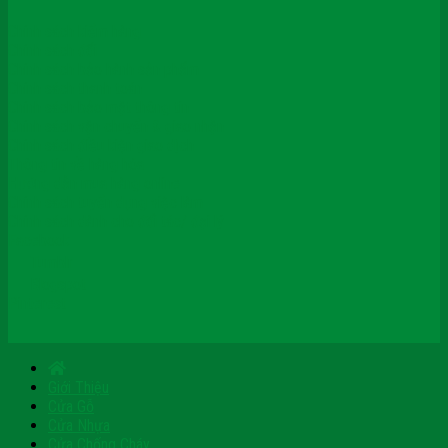
Chính sách kiểm hàng
Chính sách đổi
Chính sách bảo hành sản phẩm
Chính sách thanh toán
Chính sách bảo mật thông tin
Chính sách vận chuyển & giao nhận
Chính sách điều kiện giao dịch
Thông tin về hàng hóa
Hướng dẫn mua hàng online
Chính sách tuyển dụng việc làm
Chính sách dành cho đối tác/ đại lý
Facebook
Tumblr
Blogspot
Pinterest
Giới Thiệu
Cửa Gỗ
Cửa Nhựa
Cửa Chống Cháy