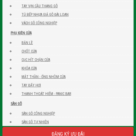
TAY VỊN CẦU THANG GỖ
TỦ BẾP NHỰA GIẢ GỖ ĐÀI LOAN
VÁCH GỖ CÔNG NGHIỆP
PHỤ KIỆN CỬA
BẢN LỀ
CHỐT CỬA
CỤC HÍT CHẶN CỬA
KHÓA CỬA
MẮT THẦN - ỐNG NHÒM CỬA
TAY ĐẨY HƠI
THANH THOÁT HIỂM - PANIC BAR
SÀN GỖ
SÀN GỖ CÔNG NGHIỆP
SÀN GỖ TỰ NHIÊN
ĐĂNG KÝ ƯU ĐÃI