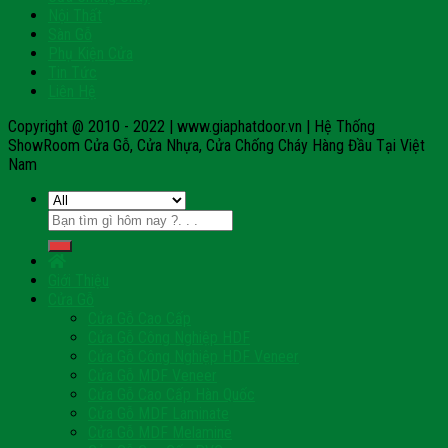
Nội Thất
Sàn Gỗ
Phụ Kiện Cửa
Tin Tức
Liên Hệ
Copyright @ 2010 - 2022 | www.giaphatdoor.vn | Hệ Thống
ShowRoom Cửa Gỗ, Cửa Nhựa, Cửa Chống Cháy Hàng Đầu Tại Việt
Nam
Tìm
kiếm:
Giới Thiệu
Cửa Gỗ
Cửa Gỗ Cao Cấp
Cửa Gỗ Công Nghiệp HDF
Cửa Gỗ Công Nghiệp HDF Veneer
Cửa Gỗ MDF Veneer
Cửa Gỗ Cao Cấp Hàn Quốc
Cửa Gỗ MDF Laminate
Cửa Gỗ MDF Melamine