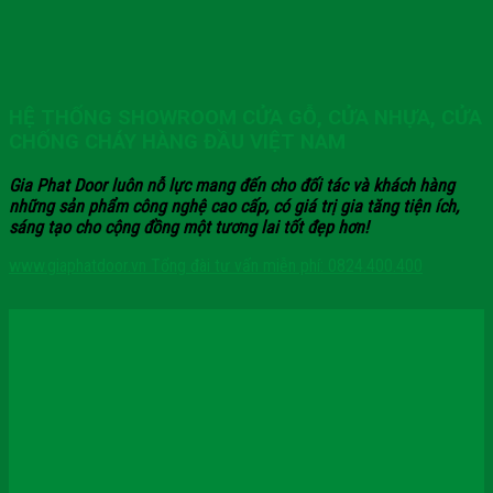
HỆ THỐNG SHOWROOM CỬA GỖ, CỬA NHỰA, CỬA
CHỐNG CHÁY HÀNG ĐẦU VIỆT NAM
Gia Phat Door luôn nỗ lực mang đến cho đối tác và khách hàng
những sản phẩm công nghệ cao cấp, có giá trị gia tăng tiện ích,
sáng tạo cho cộng đồng một tương lai tốt đẹp hơn!
www.giaphatdoor.vn
Tổng đài tư vấn miễn phí: 0824.400.400