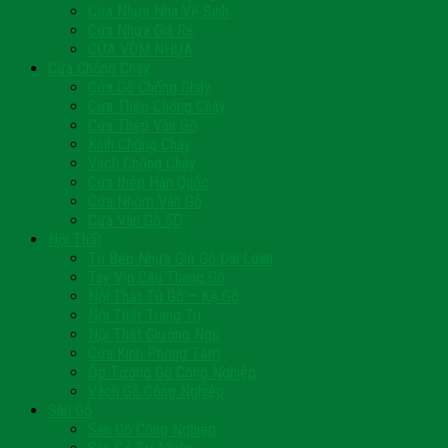
Cửa Nhựa Nhà Vệ Sinh
Cửa Nhựa Giá Rẻ
CỬA VÒM NHỰA
Cửa Chống Cháy
Cửa Gỗ Chống Cháy
Cửa Thép Chống Cháy
Cửa Thép Vân Gỗ
Kính Chống Cháy
Vách Chống Cháy
Cửa thép Hàn Quốc
Cửa Nhôm Vân Gỗ
Cửa Vân Gỗ 5D
Nội Thất
Tủ Bếp Nhựa Giả Gỗ Đài Loan
Tay Vịn Cầu Thang Gỗ
Nội Thất Tủ Gỗ – Kệ Gỗ
Nội Thất Trang Trí
Nội Thất Giường Ngủ
Cửa Kính Phòng Tắm
Ốp Tường Gỗ Công Nghiệp
Vách Gỗ Công Nghiệp
Sàn Gỗ
Sàn Gỗ Công Nghiệp