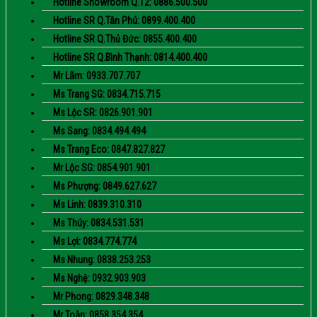
Hotline Showroom Q.12: 0886.500.500
Hotline SR Q.Tân Phú: 0899.400.400
Hotline SR Q.Thủ Đức: 0855.400.400
Hotline SR Q.Bình Thạnh: 0814.400.400
Mr Lãm: 0933.707.707
Ms Trang SG: 0834.715.715
Ms Lộc SR: 0826.901.901
Ms Sang: 0834.494.494
Ms Trang Eco: 0847.827.827
Mr Lộc SG: 0854.901.901
Ms Phượng: 0849.627.627
Ms Linh: 0839.310.310
Ms Thúy: 0834.531.531
Ms Lợi: 0834.774.774
Ms Nhung: 0838.253.253
Ms Nghệ: 0932.903.903
Mr Phong: 0829.348.348
Mr Toàn: 0858.354.354