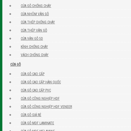
CỬA GỖ CHỐNG CHÁY
CỬA NHÔM VÂN GỖ
CỬA THÉP CHỐNG CHÁY
CỬA THÉP VÂN GỖ
CỬA VÂN GỖ 5D
KÍNH CHỐNG CHÁY
VÁCH CHỐNG CHÁY
CỬA GỖ
CỬA GỖ CAO CẤP
CỬA GỖ CAO CẤP HÀN QUỐC
CỬA GỖ CAO CẤP PVC
CỬA GỖ CÔNG NGHIỆP HDF
CỬA GỖ CÔNG NGHIỆP HDF VENEER
CỬA GỖ GIÁ RẺ
CỬA GỖ MDF LAMINATE