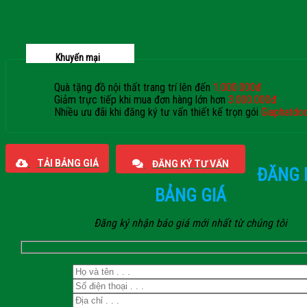
Khuyến mại
Quà tặng đồ nội thất trang trí lên đến
1.000.000đ
Giảm trực tiếp khi mua đơn hàng lớn hơn
3.000.000đ
Nhiều ưu đãi khi đăng ký tư vấn thiết kế trọn gói
Giaphatdo
TẢI BẢNG GIÁ
ĐĂNG KÝ TƯ VẤN
ĐĂNG 
BẢNG GIÁ
Đăng ký nhận báo giá mới nhất từ chúng tôi