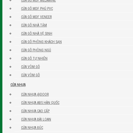
CỬA GỖ MDF MELAMINE
CỬA GỖ MDF PHỦ PVC
CỬA GỖ MDF VENEER
CỬA GỖ NHÀ TẮM
CỬA GỖ NHÀ VỆ SINH
CỬA GỖ PHÒNG KHÁCH SẠN
CỬA GỖ PHÒNG NGỦ
CỬA GỖ TỰ NHIÊN
CỬA VÒM GỖ
CỬA VÒM GỖ
CỬA NHỰA
CỬA NHỰA @DOOR
CỬA NHỰA ABS HÀN QUỐC
CỬA NHỰA CAO CẤP
CỬA NHỰA ĐÀI LOAN
CỬA NHỰA ĐÚC