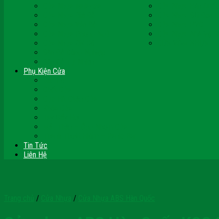
Cửa Nhựa Malaysia
Cửa Nhựa Hàn Quốc
Cửa Nhựa Giả Gỗ
Cửa Nhựa Sài Gòn 
Cửa Nhựa Vân Gỗ
Cửa Nhựa PVC
Cửa Nhựa Phòng Ngủ
Cửa Nhựa Nhà Vệ S
Cửa Nhựa Giá Rẻ
CỬA VÒM NHỰA
Sàn Gỗ Công Nghiệp
Sàn Gỗ Tự Nhiên
Phụ Kiện Cửa
Bản Lề
Chốt Cửa
Cục Hít Chặn Cửa
Khóa Cửa
Tay Đẩy Hơi
Mắt Thần – Ống Nhòm Cửa
Thanh Thoát Hiểm – Panic Bar
Tin Tức
Liên Hệ
Trang chủ
/
Cửa Nhựa
/
Cửa Nhựa ABS Hàn Quốc