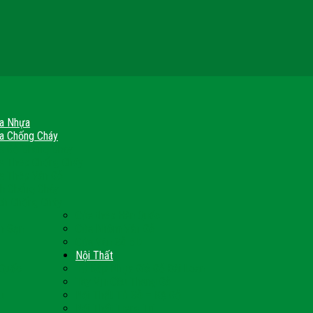
a Nhựa
a Chống Cháy
a Gỗ Chống Cháy
a Thép Chống Cháy
a Thép Vân Gỗ
nh Chống Cháy
ch Chống Cháy
Cửa thép Hàn Quốc
h Sạn
Cửa Nhôm Vân Gỗ
Cửa Vân Gỗ 5D
Nội Thất
 Quốc
Tủ Bếp Nhựa Giả Gỗ Đài Loan
Tay Vịn Cầu Thang Gỗ
u
Nội Thất Tủ Gỗ – Kệ Gỗ
Nội Thất Trang Trí