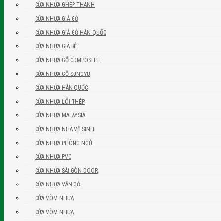
CỬA NHỰA GHÉP THANH
CỬA NHỰA GIẢ GỖ
CỬA NHỰA GIẢ GỖ HÀN QUỐC
CỬA NHỰA GIÁ RẺ
CỬA NHỰA GỖ COMPOSITE
CỬA NHỰA GỖ SUNGYU
CỬA NHỰA HÀN QUỐC
CỬA NHỰA LÕI THÉP
CỬA NHỰA MALAYSIA
CỬA NHỰA NHÀ VỆ SINH
CỬA NHỰA PHÒNG NGỦ
CỬA NHỰA PVC
CỬA NHỰA SÀI GÒN DOOR
CỬA NHỰA VÂN GỖ
CỬA VÒM NHỰA
CỬA VÒM NHỰA