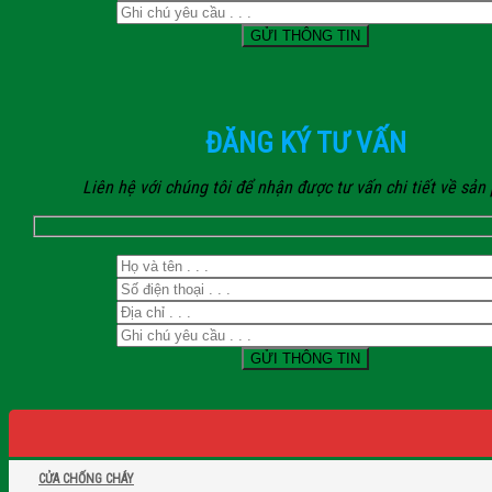
ĐĂNG KÝ TƯ VẤN
Liên hệ với chúng tôi để nhận được tư vấn chi tiết về sả
CỬA CHỐNG CHÁY