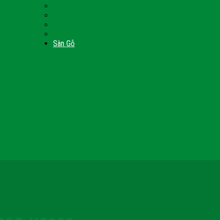
Nội Thất Giường Ngủ
Door
Cửa Kính Phòng Tắm
Ốp Tường Gỗ Công Nghiệp
inh
Vách Gỗ Công Nghiệp
Sàn Gỗ