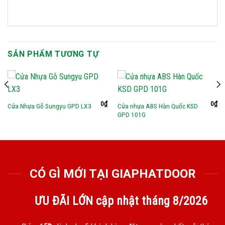
SẢN PHẨM TƯƠNG TỰ
0
₫
0
₫
Cửa nhựa ABS Hàn Quốc KSD
Cửa Nhựa Gỗ Sungyu GPD LX3
GPD 101G
CÓ GÌ MỚI TẠI GIAPHATDOOR
ƯU ĐÃI LỚN cập nhật tháng
8/2026