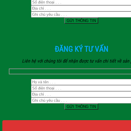
ĐĂNG KÝ TƯ VẤN
Liên hệ với chúng tôi để nhận được tư vấn chi tiết về sả