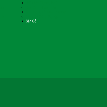
Nội Thất Giường Ngủ
Door
Cửa Kính Phòng Tắm
Ốp Tường Gỗ Công Nghiệp
inh
Vách Gỗ Công Nghiệp
Sàn Gỗ