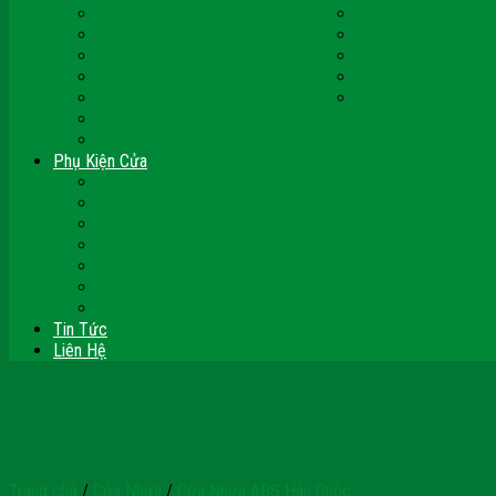
Cửa Nhựa Malaysia
Cửa Nhựa Hàn Quốc
Cửa Nhựa Giả Gỗ
Cửa Nhựa Sài Gòn 
Cửa Nhựa Vân Gỗ
Cửa Nhựa PVC
Cửa Nhựa Phòng Ngủ
Cửa Nhựa Nhà Vệ S
Cửa Nhựa Giá Rẻ
CỬA VÒM NHỰA
Sàn Gỗ Công Nghiệp
Sàn Gỗ Tự Nhiên
Phụ Kiện Cửa
Bản Lề
Chốt Cửa
Cục Hít Chặn Cửa
Khóa Cửa
Tay Đẩy Hơi
Mắt Thần – Ống Nhòm Cửa
Thanh Thoát Hiểm – Panic Bar
Tin Tức
Liên Hệ
Trang chủ
/
Cửa Nhựa
/
Cửa Nhựa ABS Hàn Quốc