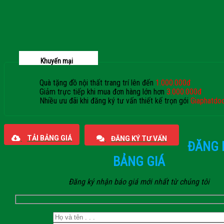
Khuyến mại
Quà tặng đồ nội thất trang trí lên đến
1.000.000đ
Giảm trực tiếp khi mua đơn hàng lớn hơn
3.000.000đ
Nhiều ưu đãi khi đăng ký tư vấn thiết kế trọn gói
Giaphatdo
TẢI BẢNG GIÁ
ĐĂNG KÝ TƯ VẤN
ĐĂNG 
BẢNG GIÁ
Đăng ký nhận báo giá mới nhất từ chúng tôi