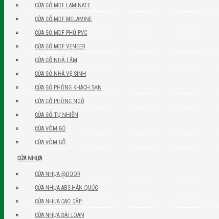
CỬA GỖ MDF LAMINATE
CỬA GỖ MDF MELAMINE
CỬA GỖ MDF PHỦ PVC
CỬA GỖ MDF VENEER
CỬA GỖ NHÀ TẮM
CỬA GỖ NHÀ VỆ SINH
CỬA GỖ PHÒNG KHÁCH SẠN
CỬA GỖ PHÒNG NGỦ
CỬA GỖ TỰ NHIÊN
CỬA VÒM GỖ
CỬA VÒM GỖ
CỬA NHỰA
CỬA NHỰA @DOOR
CỬA NHỰA ABS HÀN QUỐC
CỬA NHỰA CAO CẤP
CỬA NHỰA ĐÀI LOAN