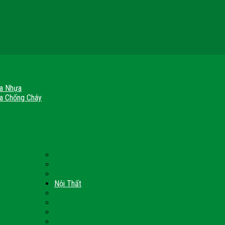
a Nhựa
a Chống Cháy
a Gỗ Chống Cháy
a Thép Chống Cháy
a Thép Vân Gỗ
nh Chống Cháy
ch Chống Cháy
Cửa thép Hàn Quốc
h Sạn
Cửa Nhôm Vân Gỗ
Cửa Vân Gỗ 5D
Nội Thất
 Quốc
Tủ Bếp Nhựa Giả Gỗ Đài Loan
Tay Vịn Cầu Thang Gỗ
u
Nội Thất Tủ Gỗ – Kệ Gỗ
Nội Thất Trang Trí