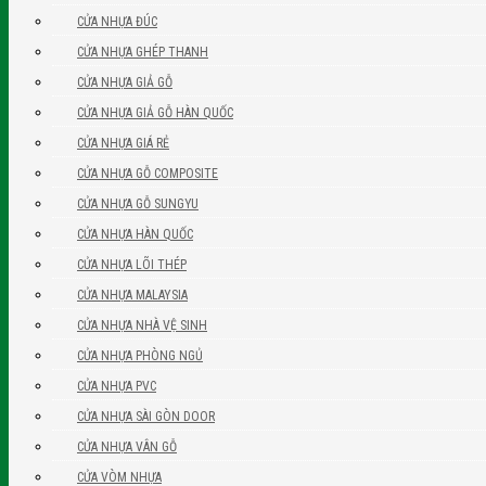
CỬA NHỰA ĐÚC
CỬA NHỰA GHÉP THANH
CỬA NHỰA GIẢ GỖ
CỬA NHỰA GIẢ GỖ HÀN QUỐC
CỬA NHỰA GIÁ RẺ
CỬA NHỰA GỖ COMPOSITE
CỬA NHỰA GỖ SUNGYU
CỬA NHỰA HÀN QUỐC
CỬA NHỰA LÕI THÉP
CỬA NHỰA MALAYSIA
CỬA NHỰA NHÀ VỆ SINH
CỬA NHỰA PHÒNG NGỦ
CỬA NHỰA PVC
CỬA NHỰA SÀI GÒN DOOR
CỬA NHỰA VÂN GỖ
CỬA VÒM NHỰA