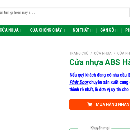
m:
CỬA NHỰA
CỬA CHỐNG CHÁY
NỘI THẤT
SÀN GỖ
PH
TRANG CHỦ
/
CỬA NHỰA
/
CỬA NH
Cửa nhựa ABS H
Nếu quý khách đang có nhu cầu lắ
Phát Door
chuyên sản xuất cung 
thành rẻ nhất, là đơn vị uy tín c
MUA HÀNG NHAN
Khuyến mại