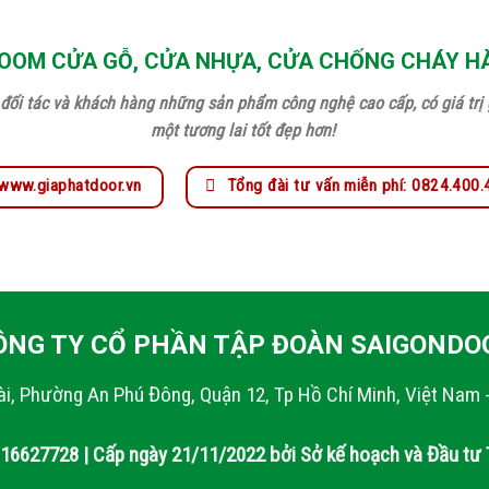
OM CỬA GỖ, CỬA NHỰA, CỬA CHỐNG CHÁY H
đối tác và khách hàng những sản phẩm công nghệ cao cấp, có giá trị g
một tương lai tốt đẹp hơn!
www.giaphatdoor.vn
Tổng đài tư vấn miễn phí: 0824.400
ÔNG TY CỔ PHẦN TẬP ĐOÀN SAIGONDO
ài, Phường An Phú Đông, Quận 12, Tp Hồ Chí Minh, Việt Nam 
316627728 | Cấp ngày 21/11/2022 bởi Sở kế hoạch và Đầu tư 