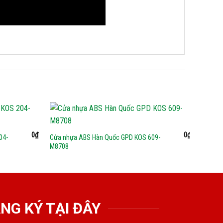
0
₫
0
₫
04-
Cửa nhựa ABS Hàn Quốc GPD KOS 609-
Cửa nh
M8708
MQ808
NG KÝ TẠI ĐÂY