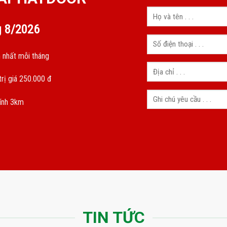
g
8/2026
 nhất mỗi tháng
rị giá 250.000 đ
kính 3km
TIN TỨC