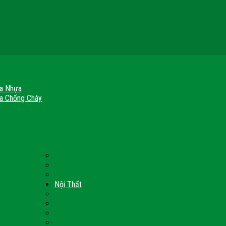
a Nhựa
a Chống Cháy
a Gỗ Chống Cháy
a Thép Chống Cháy
a Thép Vân Gỗ
nh Chống Cháy
ch Chống Cháy
Cửa thép Hàn Quốc
h Sạn
Cửa Nhôm Vân Gỗ
Cửa Vân Gỗ 5D
Nội Thất
 Quốc
Tủ Bếp Nhựa Giả Gỗ Đài Loan
Tay Vịn Cầu Thang Gỗ
u
Nội Thất Tủ Gỗ – Kệ Gỗ
Nội Thất Trang Trí