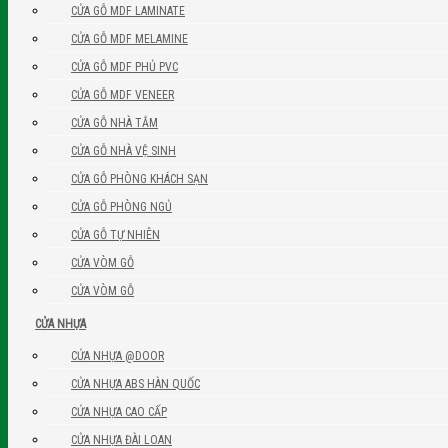
CỬA GỖ MDF LAMINATE
CỬA GỖ MDF MELAMINE
CỬA GỖ MDF PHỦ PVC
CỬA GỖ MDF VENEER
CỬA GỖ NHÀ TẮM
CỬA GỖ NHÀ VỆ SINH
CỬA GỖ PHÒNG KHÁCH SẠN
CỬA GỖ PHÒNG NGỦ
CỬA GỖ TỰ NHIÊN
CỬA VÒM GỖ
CỬA VÒM GỖ
CỬA NHỰA
CỬA NHỰA @DOOR
CỬA NHỰA ABS HÀN QUỐC
CỬA NHỰA CAO CẤP
CỬA NHỰA ĐÀI LOAN