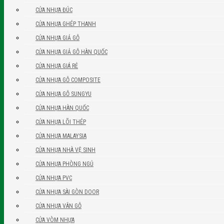
CỬA NHỰA ĐÚC
CỬA NHỰA GHÉP THANH
CỬA NHỰA GIẢ GỖ
CỬA NHỰA GIẢ GỖ HÀN QUỐC
CỬA NHỰA GIÁ RẺ
CỬA NHỰA GỖ COMPOSITE
CỬA NHỰA GỖ SUNGYU
CỬA NHỰA HÀN QUỐC
CỬA NHỰA LÕI THÉP
CỬA NHỰA MALAYSIA
CỬA NHỰA NHÀ VỆ SINH
CỬA NHỰA PHÒNG NGỦ
CỬA NHỰA PVC
CỬA NHỰA SÀI GÒN DOOR
CỬA NHỰA VÂN GỖ
CỬA VÒM NHỰA