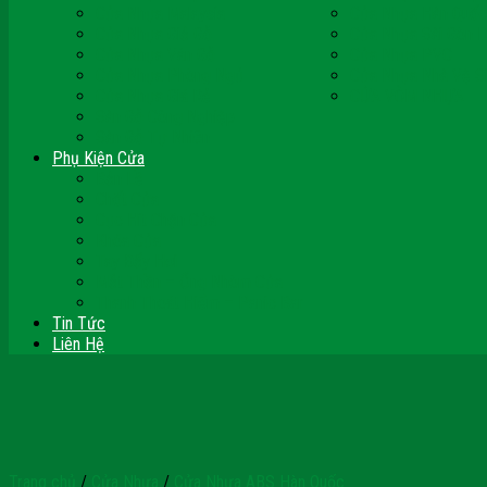
Cửa Nhựa Malaysia
Cửa Nhựa Hàn Quốc
Cửa Nhựa Giả Gỗ
Cửa Nhựa Sài Gòn 
Cửa Nhựa Vân Gỗ
Cửa Nhựa PVC
Cửa Nhựa Phòng Ngủ
Cửa Nhựa Nhà Vệ S
Cửa Nhựa Giá Rẻ
CỬA VÒM NHỰA
Sàn Gỗ Công Nghiệp
Sàn Gỗ Tự Nhiên
Phụ Kiện Cửa
Bản Lề
Chốt Cửa
Cục Hít Chặn Cửa
Khóa Cửa
Tay Đẩy Hơi
Mắt Thần – Ống Nhòm Cửa
Thanh Thoát Hiểm – Panic Bar
Tin Tức
Liên Hệ
Trang chủ
/
Cửa Nhựa
/
Cửa Nhựa ABS Hàn Quốc