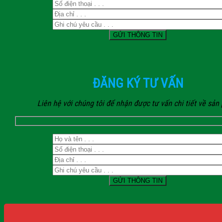
ĐĂNG KÝ TƯ VẤN
Liên hệ với chúng tôi để nhận được tư vấn chi tiết về sả