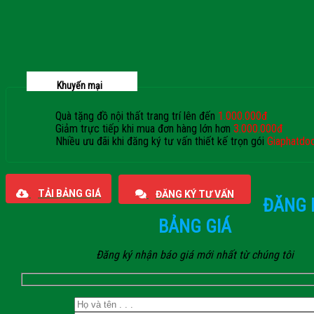
Khuyến mại
Quà tặng đồ nội thất trang trí lên đến
1.000.000đ
Giảm trực tiếp khi mua đơn hàng lớn hơn
3.000.000đ
Nhiều ưu đãi khi đăng ký tư vấn thiết kế trọn gói
Giaphatdo
TẢI BẢNG GIÁ
ĐĂNG KÝ TƯ VẤN
ĐĂNG 
BẢNG GIÁ
Đăng ký nhận báo giá mới nhất từ chúng tôi