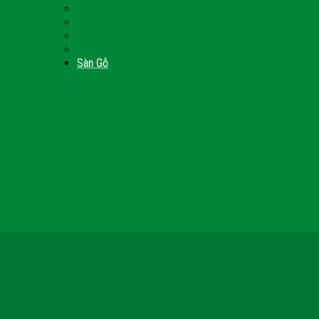
Nội Thất Giường Ngủ
Door
Cửa Kính Phòng Tắm
Ốp Tường Gỗ Công Nghiệp
inh
Vách Gỗ Công Nghiệp
Sàn Gỗ