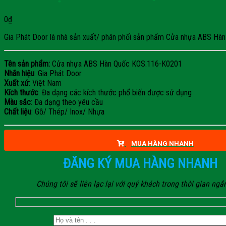
0
₫
Gia Phát Door là nhà sản xuất/ phân phối sản phẩm Cửa nhựa ABS Hàn Q
Tên sản phẩm:
Cửa nhựa ABS Hàn Quốc KOS.116-K0201
Nhãn hiệu
: Gia Phát Door
Xuất xứ
: Việt Nam
Kích thước
: Đa dạng các kích thước phổ biến được sử dụng
Màu sắc
: Đa dạng theo yêu cầu
Chất liệu
: Gỗ/ Thép/ Inox/ Nhựa
MUA HÀNG NHANH
ĐĂNG KÝ MUA HÀNG NHANH
Chúng tôi sẽ liên lạc lại với quý khách trong thời gian ngắ