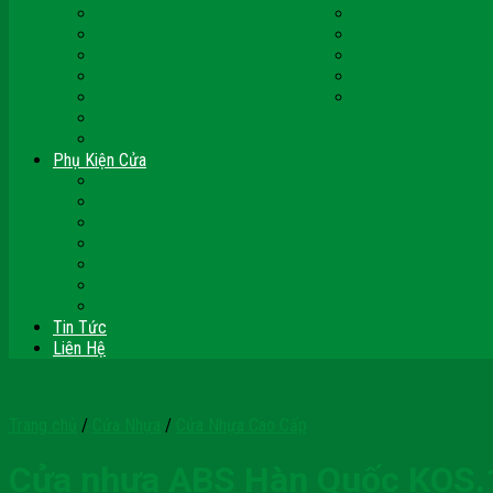
Cửa Nhựa Malaysia
Cửa Nhựa Hàn Quốc
Cửa Nhựa Giả Gỗ
Cửa Nhựa Sài Gòn 
Cửa Nhựa Vân Gỗ
Cửa Nhựa PVC
Cửa Nhựa Phòng Ngủ
Cửa Nhựa Nhà Vệ S
Cửa Nhựa Giá Rẻ
CỬA VÒM NHỰA
Sàn Gỗ Công Nghiệp
Sàn Gỗ Tự Nhiên
Phụ Kiện Cửa
Bản Lề
Chốt Cửa
Cục Hít Chặn Cửa
Khóa Cửa
Tay Đẩy Hơi
Mắt Thần – Ống Nhòm Cửa
Thanh Thoát Hiểm – Panic Bar
Tin Tức
Liên Hệ
Trang chủ
/
Cửa Nhựa
/
Cửa Nhựa Cao Cấp
Cửa nhựa ABS Hàn Quốc KOS.