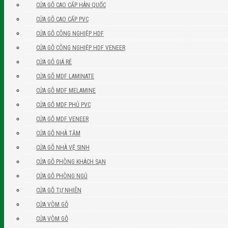
CỬA GỖ CAO CẤP HÀN QUỐC
CỬA GỖ CAO CẤP PVC
CỬA GỖ CÔNG NGHIỆP HDF
CỬA GỖ CÔNG NGHIỆP HDF VENEER
CỬA GỖ GIÁ RẺ
CỬA GỖ MDF LAMINATE
CỬA GỖ MDF MELAMINE
CỬA GỖ MDF PHỦ PVC
CỬA GỖ MDF VENEER
CỬA GỖ NHÀ TẮM
CỬA GỖ NHÀ VỆ SINH
CỬA GỖ PHÒNG KHÁCH SẠN
CỬA GỖ PHÒNG NGỦ
CỬA GỖ TỰ NHIÊN
CỬA VÒM GỖ
CỬA VÒM GỖ