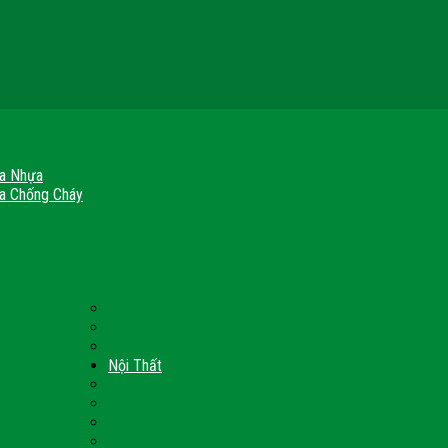
a Nhựa
a Chống Cháy
a Gỗ Chống Cháy
a Thép Chống Cháy
a Thép Vân Gỗ
nh Chống Cháy
ch Chống Cháy
Cửa thép Hàn Quốc
h Sạn
Cửa Nhôm Vân Gỗ
Cửa Vân Gỗ 5D
Nội Thất
 Quốc
Tủ Bếp Nhựa Giả Gỗ Đài Loan
Tay Vịn Cầu Thang Gỗ
u
Nội Thất Tủ Gỗ – Kệ Gỗ
Nội Thất Trang Trí