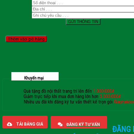
Thêm vào giỏ hàng
Khuyến mại
Quà tặng đồ nội thất trang trí lên đến
1.000.000đ
Giảm trực tiếp khi mua đơn hàng lớn hơn
3.000.000đ
Nhiều ưu đãi khi đăng ký tư vấn thiết kế trọn gói
Giaphatdo
TẢI BẢNG GIÁ
ĐĂNG KÝ TƯ VẤN
ĐĂNG 