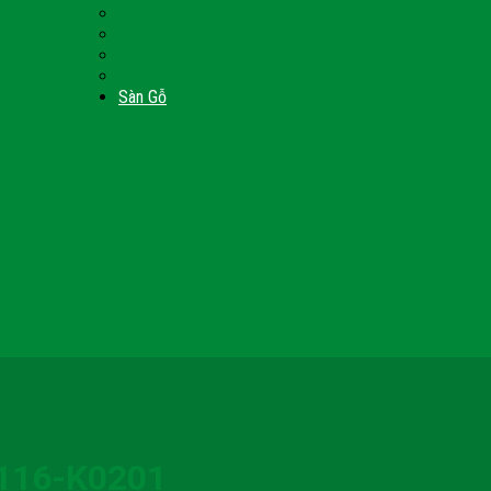
Nội Thất Giường Ngủ
Door
Cửa Kính Phòng Tắm
Ốp Tường Gỗ Công Nghiệp
inh
Vách Gỗ Công Nghiệp
Sàn Gỗ
116-K0201