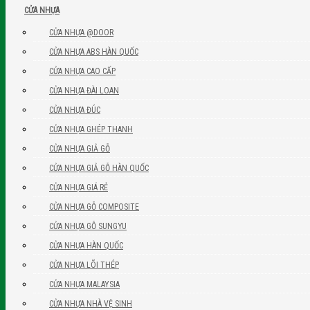
CỬA NHỰA
CỬA NHỰA @DOOR
CỬA NHỰA ABS HÀN QUỐC
CỬA NHỰA CAO CẤP
CỬA NHỰA ĐÀI LOAN
CỬA NHỰA ĐÚC
CỬA NHỰA GHÉP THANH
CỬA NHỰA GIẢ GỖ
CỬA NHỰA GIẢ GỖ HÀN QUỐC
CỬA NHỰA GIÁ RẺ
CỬA NHỰA GỖ COMPOSITE
CỬA NHỰA GỖ SUNGYU
CỬA NHỰA HÀN QUỐC
CỬA NHỰA LÕI THÉP
CỬA NHỰA MALAYSIA
CỬA NHỰA NHÀ VỆ SINH