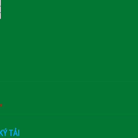
or
KÝ TẢI