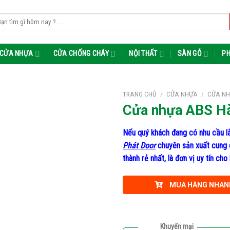
m
m:
CỬA NHỰA
CỬA CHỐNG CHÁY
NỘI THẤT
SÀN GỖ
PH
TRANG CHỦ
/
CỬA NHỰA
/
CỬA NH
Cửa nhựa ABS H
Nếu quý khách đang có nhu cầu lắ
Phát Door
chuyên sản xuất cung 
thành rẻ nhất, là đơn vị uy tín c
MUA HÀNG NHAN
Khuyến mại