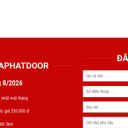
ĐĂ
GIAPHATDOOR
g
8/2026
 nhất mỗi tháng
rị giá 250.000 đ
kính 3km