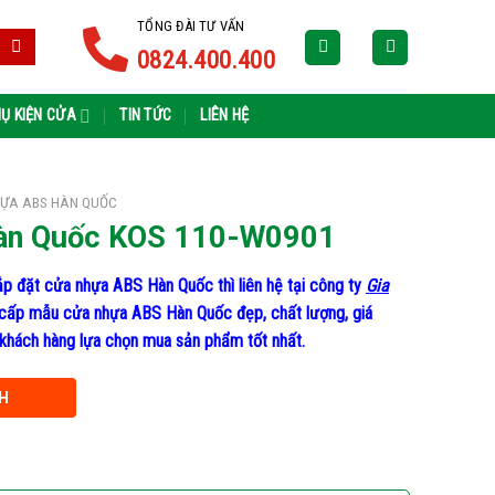
TỔNG ĐÀI TƯ VẤN
0824.400.400
Ụ KIỆN CỬA
TIN TỨC
LIÊN HỆ
ỰA ABS HÀN QUỐC
àn Quốc KOS 110-W0901
p đặt cửa nhựa ABS Hàn Quốc thì liên hệ tại công ty
Gia
cấp mẫu cửa nhựa ABS Hàn Quốc đẹp, chất lượng, giá
ho khách hàng lựa chọn mua sản phẩm tốt nhất.
H