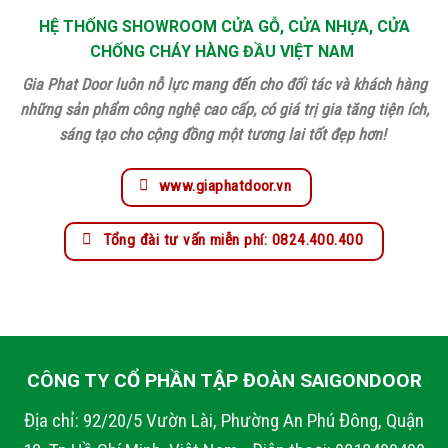
HỆ THỐNG SHOWROOM CỬA GỖ, CỬA NHỰA, CỬA
CHỐNG CHÁY HÀNG ĐẦU VIỆT NAM
Gia Phat Door luôn nỗ lực mang đến cho đối tác và khách hàng
những sản phẩm công nghệ cao cấp, có giá trị gia tăng tiện ích,
sáng tạo cho cộng đồng một tương lai tốt đẹp hơn!
www.giaphatdoor.vn
Tổng đài tư vấn miễn phí: 0824.400.400
CÔNG TY CỔ PHẦN TẬP ĐOÀN SAIGONDOOR
Địa chỉ: 92/20/5 Vườn Lài, Phường An Phú Đông, Quận