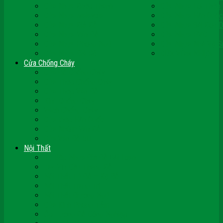
Cửa Nhựa Ghép Thanh
Cửa Nhựa Lõi Thép
Cửa Nhựa Malaysia
Cửa Nhựa Hàn Quốc
Cửa Nhựa Giả Gỗ
Cửa Nhựa Sài Gòn 
Cửa Nhựa Vân Gỗ
Cửa Nhựa PVC
Cửa Nhựa Phòng Ngủ
Cửa Nhựa Nhà Vệ S
Cửa Nhựa Giá Rẻ
CỬA VÒM NHỰA
Cửa Chống Cháy
Cửa Gỗ Chống Cháy
Cửa Thép Chống Cháy
Cửa Thép Vân Gỗ
Kính Chống Cháy
Vách Chống Cháy
Cửa thép Hàn Quốc
Cửa Nhôm Vân Gỗ
Cửa Vân Gỗ 5D
Nội Thất
Tủ Bếp Nhựa Giả Gỗ Đài Loan
Tay Vịn Cầu Thang Gỗ
Nội Thất Tủ Gỗ – Kệ Gỗ
Nội Thất Trang Trí
Nội Thất Giường Ngủ
Cửa Kính Phòng Tắm
Ốp Tường Gỗ Công Nghiệp