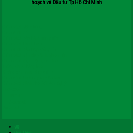
hoạch và Đầu tư Tp Hồ Chí Minh
Chính sách kiểm hàng
Chính sách đổi
Chính sách bảo hành sản phẩm
Chính sách thanh toán
Chính sách bảo mật thông tin
Chính sách vận chuyển & giao nhận
Chính sách điều kiện giao dịch
Thông tin về hàng hóa
Hướng dẫn mua hàng online
Chính sách tuyển dụng việc làm
Chính sách dành cho đối tác/ đại lý
Facebook
Tumblr
Blogspot
Pinterest
Giới Thiệu