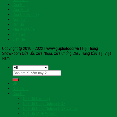
Cửa Gỗ
Cửa Nhựa
Cửa Chống Cháy
Nội Thất
Sàn Gỗ
Phụ Kiện Cửa
Tin Tức
Liên Hệ
Copyright @ 2010 - 2022 | www.giaphatdoor.vn | Hệ Thống
ShowRoom Cửa Gỗ, Cửa Nhựa, Cửa Chống Cháy Hàng Đầu Tại Việt
Nam
Tìm
kiếm:
Giới Thiệu
Cửa Gỗ
Cửa Gỗ Cao Cấp
Cửa Gỗ Công Nghiệp HDF
Cửa Gỗ Công Nghiệp HDF Veneer
Cửa Gỗ MDF Veneer