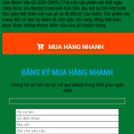
Cửa Nhôm Vân Gỗ SGD-CNVG-27 là một sản phẩm nội thất ngày
càng được ưa chuộng trong kiến trúc hiện đại, bởi sự kết hợp hoàn
hảo giữa tính thẩm mỹ của gỗ và độ bền bỉ của nhôm. Sản phẩm này
mang đến vẻ đẹp tự nhiên và cảm giác ấm cúng, đồng thời khắc
phục được những nhược điểm của cửa gỗ truyền thống.
MUA HÀNG NHANH
ĐĂNG KÝ MUA HÀNG NHANH
Chúng tôi sẽ liên lạc lại với quý khách trong thời gian ngắn
nhất