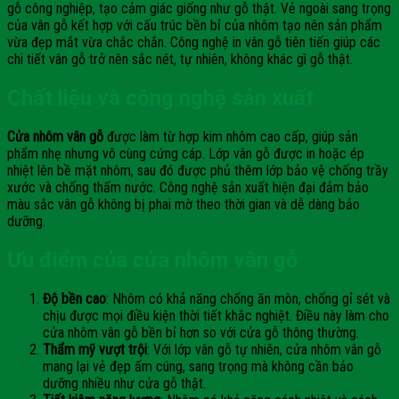
gỗ công nghiệp, tạo cảm giác giống như gỗ thật. Vẻ ngoài sang trọng
của vân gỗ kết hợp với cấu trúc bền bỉ của nhôm tạo nên sản phẩm
vừa đẹp mắt vừa chắc chắn. Công nghệ in vân gỗ tiên tiến giúp các
chi tiết vân gỗ trở nên sắc nét, tự nhiên, không khác gì gỗ thật.
Chất liệu và công nghệ sản xuất
Cửa nhôm vân gỗ
được làm từ hợp kim nhôm cao cấp, giúp sản
phẩm nhẹ nhưng vô cùng cứng cáp. Lớp vân gỗ được in hoặc ép
nhiệt lên bề mặt nhôm, sau đó được phủ thêm lớp bảo vệ chống trầy
xước và chống thấm nước. Công nghệ sản xuất hiện đại đảm bảo
màu sắc vân gỗ không bị phai mờ theo thời gian và dễ dàng bảo
dưỡng.
Ưu điểm của cửa nhôm vân gỗ
Độ bền cao
: Nhôm có khả năng chống ăn mòn, chống gỉ sét và
chịu được mọi điều kiện thời tiết khắc nghiệt. Điều này làm cho
cửa nhôm vân gỗ bền bỉ hơn so với cửa gỗ thông thường.
Thẩm mỹ vượt trội
: Với lớp vân gỗ tự nhiên, cửa nhôm vân gỗ
mang lại vẻ đẹp ấm cúng, sang trọng mà không cần bảo
dưỡng nhiều như cửa gỗ thật.