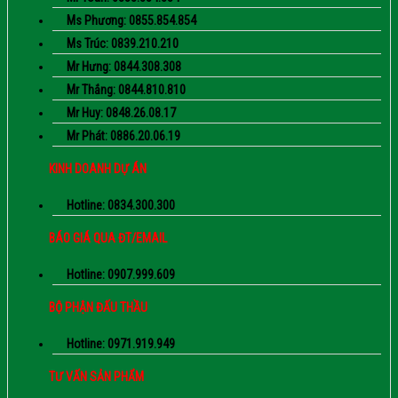
Ms Phương: 0855.854.854
Ms Trúc: 0839.210.210
Mr Hưng: 0844.308.308
Mr Thắng: 0844.810.810
Mr Huy: 0848.26.08.17
Mr Phát: 0886.20.06.19
KINH DOANH DỰ ÁN
Hotline: 0834.300.300
BÁO GIÁ QUA ĐT/EMAIL
Hotline: 0907.999.609
BỘ PHẬN ĐẤU THẦU
Hotline: 0971.919.949
TƯ VẤN SẢN PHẨM