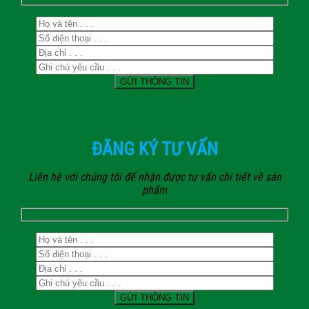
ĐĂNG KÝ TƯ VẤN
Liên hệ với chúng tôi để nhận được tư vấn chi tiết về sản
phẩm