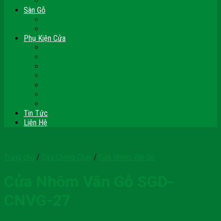
Vách Gỗ Công Nghiệp
Sàn Gỗ
Sàn Gỗ Công Nghiệp
Sàn Gỗ Tự Nhiên
Phụ Kiện Cửa
Bản Lề
Chốt Cửa
Cục Hít Chặn Cửa
Khóa Cửa
Tay Đẩy Hơi
Mắt Thần – Ống Nhòm Cửa
Thanh Thoát Hiểm – Panic Bar
Tin Tức
Liên Hệ
Trang chủ
/
Cửa Chống Cháy
/
Cửa Nhôm Vân Gỗ
Cửa Nhôm Vân Gỗ SGD-
CNVG-27