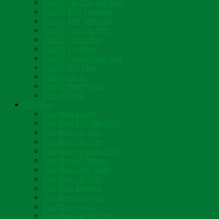
Cửa Gỗ Cao Cấp Hàn Quốc
Cửa Gỗ MDF Laminate
Cửa Gỗ MDF Melamine
Cửa Gỗ Cao Cấp PVC
Cửa Gỗ Phòng Ngủ
Cửa Gỗ Tự Nhiên
Cửa Gỗ Phòng Khách Sạn
Cửa Gỗ Nhà Tắm
Cửa Gỗ Giá Rẻ
Cửa Gỗ Nhà Vệ Sinh
CỬA VÒM GỖ
Cửa Nhựa
Cửa Nhựa @Door
Cửa Nhựa ABS Hàn Quốc
Cửa Nhựa Cao Cấp
Cửa Nhựa Đài Loan
Cửa Nhựa Gỗ Composite
Cửa Nhựa Gỗ Sungyu
Cửa Nhựa Ghép Thanh
Cửa Nhựa Lõi Thép
Cửa Nhựa Malaysia
Cửa Nhựa Hàn Quốc
Cửa Nhựa Giả Gỗ
Cửa Nhựa Sài Gòn Door