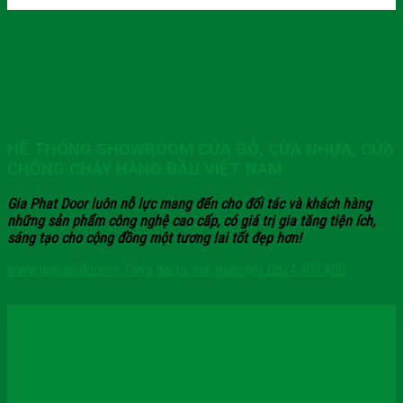
HỆ THỐNG SHOWROOM CỬA GỖ, CỬA NHỰA, CỬA
CHỐNG CHÁY HÀNG ĐẦU VIỆT NAM
Gia Phat Door luôn nỗ lực mang đến cho đối tác và khách hàng
những sản phẩm công nghệ cao cấp, có giá trị gia tăng tiện ích,
sáng tạo cho cộng đồng một tương lai tốt đẹp hơn!
www.giaphatdoor.vn
Tổng đài tư vấn miễn phí: 0824.400.400