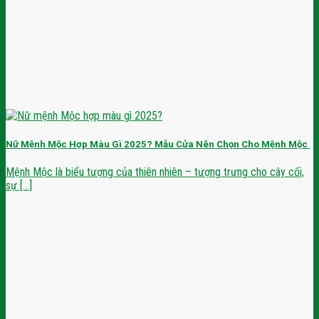
Nữ Mệnh Mộc Hợp Màu Gì 2025? Mẫu Cửa Nên Chọn Cho Mệnh Mộc
Mệnh Mộc là biểu tượng của thiên nhiên – tượng trưng cho cây cối,
sự [...]