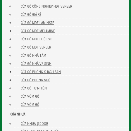
CỬA GỖ CÔNG NGHIỆP HDF VENEER
CỬA GỖ GIÁ RẺ
CỬA GỖ MDF LAMINATE
CỬA GỖ MDF MELAMINE
CỬA GỖ MDF PHỦ PVC
CỬA GỖ MDF VENEER
CỬA GỖ NHÀ TẮM
CỬA GỖ NHÀ VỆ SINH
CỬA GỖ PHÒNG KHÁCH SẠN
CỬA GỖ PHÒNG NGỦ
CỬA GỖ TỰ NHIÊN
CỬA VÒM GỖ
CỬA VÒM GỖ
CỬA NHỰA
CỬA NHỰA @DOOR