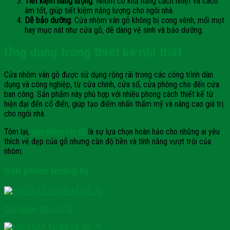
Tiết kiệm năng lượng
: Nhôm có khả năng cách nhiệt và cách
âm tốt, giúp tiết kiệm năng lượng cho ngôi nhà.
Dễ bảo dưỡng
: Cửa nhôm vân gỗ không bị cong vênh, mối mọt
hay mục nát như cửa gỗ, dễ dàng vệ sinh và bảo dưỡng.
Ứng dụng trong thiết kế nội thất
Cửa nhôm vân gỗ được sử dụng rộng rãi trong các công trình dân
dụng và công nghiệp, từ cửa chính, cửa sổ, cửa phòng cho đến cửa
ban công. Sản phẩm này phù hợp với nhiều phong cách thiết kế từ
hiện đại đến cổ điển, giúp tạo điểm nhấn thẩm mỹ và nâng cao giá trị
cho ngôi nhà.
Tóm lại,
cửa nhôm vân gỗ
là sự lựa chọn hoàn hảo cho những ai yêu
thích vẻ đẹp của gỗ nhưng cần độ bền và tính năng vượt trội của
nhôm.
Sản phẩm tương tự
Cửa Nhôm Vân Gỗ 75