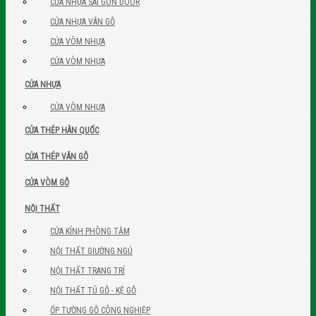
CỬA NHỰA SÀI GÒN DOOR
CỬA NHỰA VÂN GỖ
CỬA VÒM NHỰA
CỬA VÒM NHỰA
CỬA NHỰA
CỬA VÒM NHỰA
CỬA THÉP HÀN QUỐC
CỬA THÉP VÂN GỖ
CỬA VÒM GỖ
NỘI THẤT
CỬA KÍNH PHÒNG TẮM
NỘI THẤT GIƯỜNG NGỦ
NỘI THẤT TRANG TRÍ
NỘI THẤT TỦ GỖ - KỆ GỖ
ỐP TƯỜNG GỖ CÔNG NGHIỆP