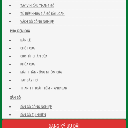
TAY VỊN CẦU THANG GỖ
TỦ BẾP NHỰA GIẢ GỖ ĐÀI LOAN
VÁCH GỖ CÔNG NGHIỆP
PHỤ KIỆN CỬA
BẢN LỀ
CHỐT CỬA
CỤC HÍT CHẶN CỬA
KHÓA CỬA
MẮT THẦN - ỐNG NHÒM CỬA
TAY ĐẨY HƠI
THANH THOÁT HIỂM - PANIC BAR
SÀN GỖ
SÀN GỖ CÔNG NGHIỆP
SÀN GỖ TỰ NHIÊN
ĐĂNG KÝ ƯU ĐÃI