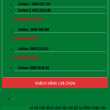
Hotline 1: 0834.531.531
Hotline 2: 0932.095.646
BỘ PHẬN GIAO HÀNG
Hotline : 0845.308.308
BỘ PHẬN LẮP ĐẶT
Hotline: 0839.210.210
BỘ PHẬN KẾ TOÁN
Hotline: 0888.30.06.82
KHÁCH HÀNG LỰA CHỌN
Mô tả
Cửa nhôm vân gỗ
có bề mặt được phủ lớp vân gỗ tự nhiên hoặc vân