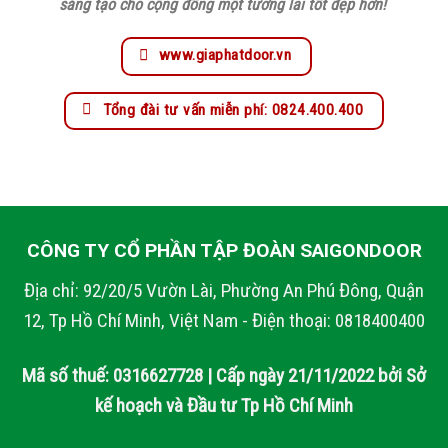
sáng tạo cho cộng đồng một tương lai tốt đẹp hơn!
www.giaphatdoor.vn
Tổng đài tư vấn miễn phí: 0824.400.400
CÔNG TY CỔ PHẦN TẬP ĐOÀN SAIGONDOOR
Địa chỉ: 92/20/5 Vườn Lài, Phường An Phú Đông, Quận
12, Tp Hồ Chí Minh, Việt Nam - Điện thoại: 0818400400
Mã số thuế: 0316627728 | Cấp ngày 21/11/2022 bởi Sở
kế hoạch và Đầu tư Tp Hồ Chí Minh