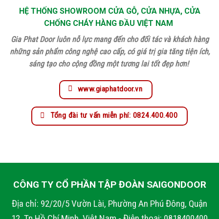
HỆ THỐNG SHOWROOM CỬA GỖ, CỬA NHỰA, CỬA
CHỐNG CHÁY HÀNG ĐẦU VIỆT NAM
Gia Phat Door luôn nỗ lực mang đến cho đối tác và khách hàng
những sản phẩm công nghệ cao cấp, có giá trị gia tăng tiện ích,
sáng tạo cho cộng đồng một tương lai tốt đẹp hơn!
www.giaphatdoor.vn
Tổng đài tư vấn miễn phí: 0824.400.400
CÔNG TY CỔ PHẦN TẬP ĐOÀN SAIGONDOOR
Địa chỉ: 92/20/5 Vườn Lài, Phường An Phú Đông, Quận
12, Tp Hồ Chí Minh, Việt Nam - Điện thoại: 0818400400