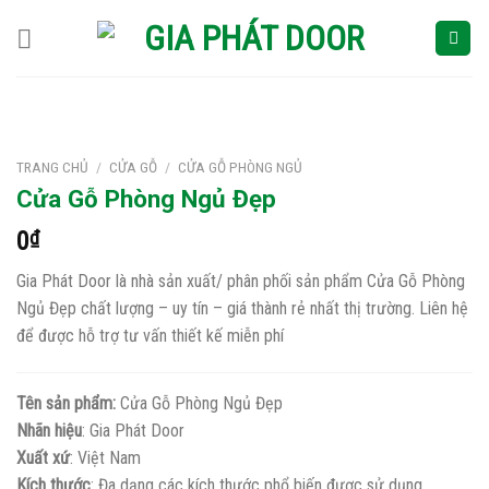
Skip
to
content
TRANG CHỦ
/
CỬA GỖ
/
CỬA GỖ PHÒNG NGỦ
Cửa Gỗ Phòng Ngủ Đẹp
0
₫
Gia Phát Door là nhà sản xuất/ phân phối sản phẩm Cửa Gỗ Phòng
Ngủ Đẹp chất lượng – uy tín – giá thành rẻ nhất thị trường. Liên hệ
để được hỗ trợ tư vấn thiết kế miễn phí
Tên sản phẩm:
Cửa Gỗ Phòng Ngủ Đẹp
Nhãn hiệu
: Gia Phát Door
Xuất xứ
: Việt Nam
Kích thước
: Đa dạng các kích thước phổ biến được sử dụng