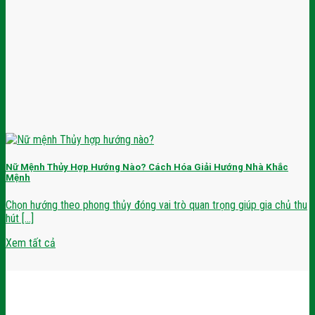
Nữ Mệnh Thủy Hợp Hướng Nào? Cách Hóa Giải Hướng Nhà Khắc
Mệnh
Chọn hướng theo phong thủy đóng vai trò quan trọng giúp gia chủ thu
hút [...]
Xem tất cả