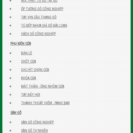
NỘI THẤT TỦ GỖ - KỆ GỖ
ỐP TƯỜNG GỖ CÔNG NGHIỆP
TAY VỊN CẦU THANG GỖ
TỦ BẾP NHỰA GIẢ GỖ ĐÀI LOAN
VÁCH GỖ CÔNG NGHIỆP
PHỤ KIỆN CỬA
BẢN LỀ
CHỐT CỬA
CỤC HÍT CHẶN CỬA
KHÓA CỬA
MẮT THẦN - ỐNG NHÒM CỬA
TAY ĐẨY HƠI
THANH THOÁT HIỂM - PANIC BAR
SÀN GỖ
SÀN GỖ CÔNG NGHIỆP
SÀN GỖ TỰ NHIÊN