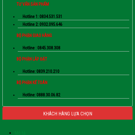
TƯ VẤN SẢN PHẨM
Hotline 1: 0834.531.531
Hotline 2: 0932.095.646
BỘ PHẬN GIAO HÀNG
Hotline : 0845.308.308
BỘ PHẬN LẮP ĐẶT
Hotline: 0839.210.210
BỘ PHẬN KẾ TOÁN
Hotline: 0888.30.06.82
KHÁCH HÀNG LỰA CHỌN
Mô tả