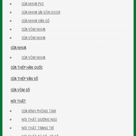
CỬA NHỰA PVC
CỬA NHỰA SÀI GÒN DOOR
CỬA NHỰA VÂN GỖ
CỬA VÒM NHỰA
CỬA VÒM NHỰA
CỬA NHỰA
CỬA VÒM NHỰA
CỬA THÉP HÀN QUỐC
CỬA THÉP VÂN GỖ
CỬA VÒM GỖ
NỘI THẤT
CỬA KÍNH PHÒNG TẮM
NỘI THẤT GIƯỜNG NGỦ
NỘI THẤT TRANG TRÍ