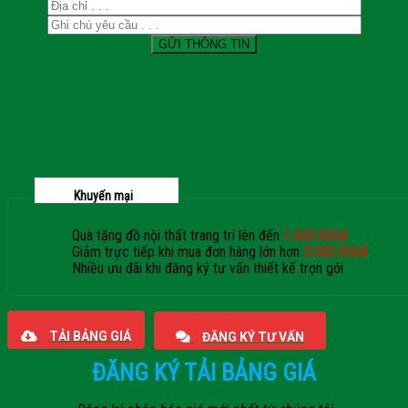
Khuyến mại
Quà tặng đồ nội thất trang trí lên đến
1.000.000đ
Giảm trực tiếp khi mua đơn hàng lớn hơn
3.000.000đ
Nhiều ưu đãi khi đăng ký tư vấn thiết kế trọn gói
Giaphatdoor
TẢI BẢNG GIÁ
ĐĂNG KÝ TƯ VẤN
ĐĂNG KÝ TẢI BẢNG GIÁ