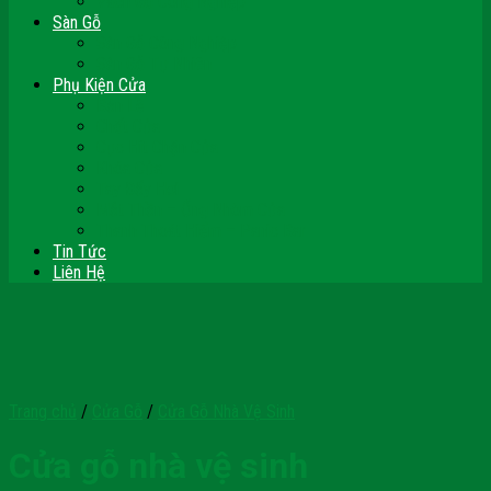
Vách Gỗ Công Nghiệp
Sàn Gỗ
Sàn Gỗ Công Nghiệp
Sàn Gỗ Tự Nhiên
Phụ Kiện Cửa
Bản Lề
Chốt Cửa
Cục Hít Chặn Cửa
Khóa Cửa
Tay Đẩy Hơi
Mắt Thần – Ống Nhòm Cửa
Thanh Thoát Hiểm – Panic Bar
Tin Tức
Liên Hệ
Trang chủ
/
Cửa Gỗ
/
Cửa Gỗ Nhà Vệ Sinh
Cửa gỗ nhà vệ sinh