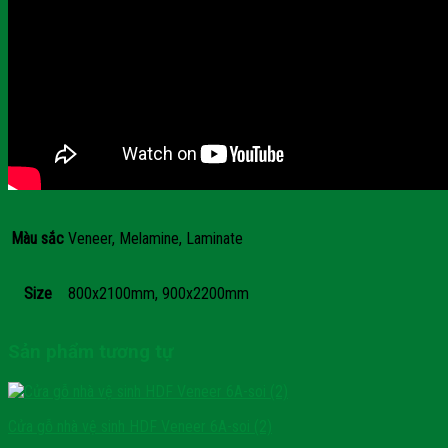
Màu sắc
Veneer, Melamine, Laminate
Size
800x2100mm, 900x2200mm
Sản phẩm tương tự
Cửa gỗ nhà vệ sinh HDF Veneer 6A-soi (2)