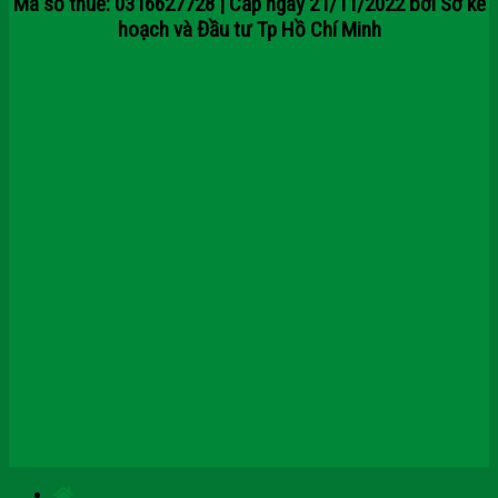
Mã số thuế: 0316627728 | Cấp ngày 21/11/2022 bởi Sở kế
hoạch và Đầu tư Tp Hồ Chí Minh
Chính sách kiểm hàng
Chính sách đổi
Chính sách bảo hành sản phẩm
Chính sách thanh toán
Chính sách bảo mật thông tin
Chính sách vận chuyển & giao nhận
Chính sách điều kiện giao dịch
Thông tin về hàng hóa
Hướng dẫn mua hàng online
Chính sách tuyển dụng việc làm
Chính sách dành cho đối tác/ đại lý
Facebook
Tumblr
Blogspot
Pinterest