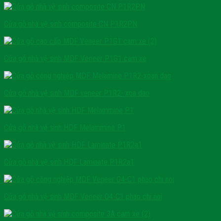
Cửa gỗ nhà vệ sinh composite CN P1R2PN
Cửa gỗ nhà vệ sinh MDF Veneer P1G1 cam xe
Cửa gỗ nhà vệ sinh MDF veneer P1R2- xoa dao
Cửa gỗ nhà vệ sinh HDF Melammine P1
Cửa gỗ nhà vệ sinh HDF Laminate P1R2a1
Cửa gỗ nhà vệ sinh MDF Veneer O4-C1 phao chi noi