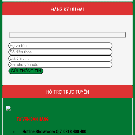
ĐĂNG KÝ ƯU ĐÃI
HỖ TRỢ TRỰC TUYẾN
TƯ VẤN BÁN HÀNG
Hotline Showroom Q.7: 0818.400.400