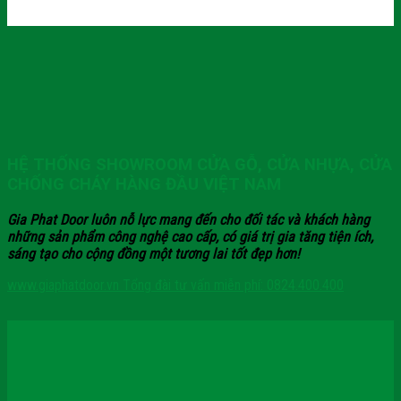
HỆ THỐNG SHOWROOM CỬA GỖ, CỬA NHỰA, CỬA
CHỐNG CHÁY HÀNG ĐẦU VIỆT NAM
Gia Phat Door luôn nỗ lực mang đến cho đối tác và khách hàng
những sản phẩm công nghệ cao cấp, có giá trị gia tăng tiện ích,
sáng tạo cho cộng đồng một tương lai tốt đẹp hơn!
www.giaphatdoor.vn
Tổng đài tư vấn miễn phí: 0824.400.400