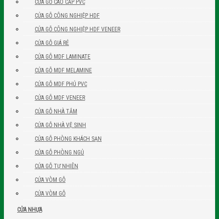
CỬA GỖ CAO CẤP PVC
CỬA GỖ CÔNG NGHIỆP HDF
CỬA GỖ CÔNG NGHIỆP HDF VENEER
CỬA GỖ GIÁ RẺ
CỬA GỖ MDF LAMINATE
CỬA GỖ MDF MELAMINE
CỬA GỖ MDF PHỦ PVC
CỬA GỖ MDF VENEER
CỬA GỖ NHÀ TẮM
CỬA GỖ NHÀ VỆ SINH
CỬA GỖ PHÒNG KHÁCH SẠN
CỬA GỖ PHÒNG NGỦ
CỬA GỖ TỰ NHIÊN
CỬA VÒM GỖ
CỬA VÒM GỖ
CỬA NHỰA