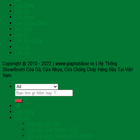
Giới Thiệu
Cửa Gỗ
Cửa Nhựa
Cửa Chống Cháy
Nội Thất
Sàn Gỗ
Phụ Kiện Cửa
Tin Tức
Liên Hệ
Copyright @ 2010 - 2022 | www.giaphatdoor.vn | Hệ Thống
ShowRoom Cửa Gỗ, Cửa Nhựa, Cửa Chống Cháy Hàng Đầu Tại Việt
Nam
Tìm
kiếm:
Giới Thiệu
Cửa Gỗ
Cửa Gỗ Cao Cấp
Cửa Gỗ Công Nghiệp HDF
Cửa Gỗ Công Nghiệp HDF Veneer