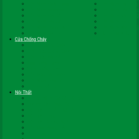
Cửa Nhựa Ghép Thanh
Cửa Nhựa Lõi Thép
Cửa Nhựa Malaysia
Cửa Nhựa Hàn Quốc
Cửa Nhựa Giả Gỗ
Cửa Nhựa Sài Gòn 
Cửa Nhựa Vân Gỗ
Cửa Nhựa PVC
Cửa Nhựa Phòng Ngủ
Cửa Nhựa Nhà Vệ S
Cửa Nhựa Giá Rẻ
CỬA VÒM NHỰA
Cửa Chống Cháy
Cửa Gỗ Chống Cháy
Cửa Thép Chống Cháy
Cửa Thép Vân Gỗ
Kính Chống Cháy
Vách Chống Cháy
Cửa thép Hàn Quốc
Cửa Nhôm Vân Gỗ
Cửa Vân Gỗ 5D
Nội Thất
Tủ Bếp Nhựa Giả Gỗ Đài Loan
Tay Vịn Cầu Thang Gỗ
Nội Thất Tủ Gỗ – Kệ Gỗ
Nội Thất Trang Trí
Nội Thất Giường Ngủ
Cửa Kính Phòng Tắm
Ốp Tường Gỗ Công Nghiệp