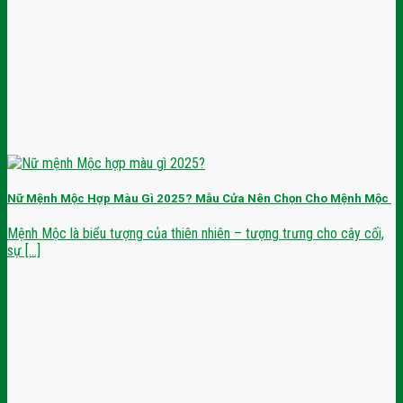
Nữ Mệnh Mộc Hợp Màu Gì 2025? Mẫu Cửa Nên Chọn Cho Mệnh Mộc
Mệnh Mộc là biểu tượng của thiên nhiên – tượng trưng cho cây cối,
sự [...]