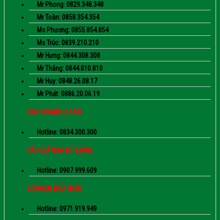
Mr Phong: 0829.348.348
Mr Toàn: 0858.354.354
Ms Phương: 0855.854.854
Ms Trúc: 0839.210.210
Mr Hưng: 0844.308.308
Mr Thắng: 0844.810.810
Mr Huy: 0848.26.08.17
Mr Phát: 0886.20.06.19
KINH DOANH DỰ ÁN
Hotline: 0834.300.300
BÁO GIÁ QUA ĐT/EMAIL
Hotline: 0907.999.609
BỘ PHẬN ĐẤU THẦU
Hotline: 0971.919.949