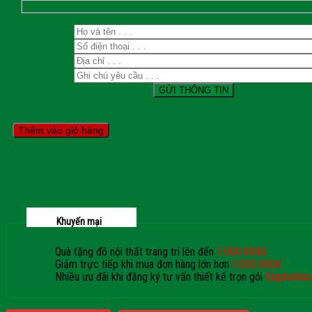
Thêm vào giỏ hàng
Khuyến mại
Quà tặng đồ nội thất trang trí lên đến
1.000.000đ
Giảm trực tiếp khi mua đơn hàng lớn hơn
3.000.000đ
Nhiều ưu đãi khi đăng ký tư vấn thiết kế trọn gói
Giaphatdo