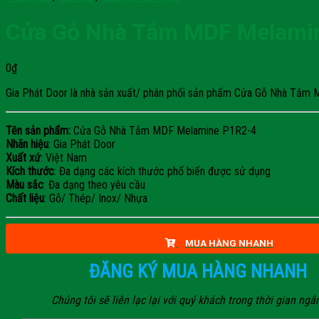
Cửa Gỗ Nhà Tắm MDF Melami
0
₫
Gia Phát Door là nhà sản xuất/ phân phối sản phẩm Cửa Gỗ Nhà Tắm MDF
Tên sản phẩm:
Cửa Gỗ Nhà Tắm MDF Melamine P1R2-4
Nhãn hiệu
: Gia Phát Door
Xuất xứ
: Việt Nam
Kích thước
: Đa dạng các kích thước phổ biến được sử dụng
Màu sắc
: Đa dạng theo yêu cầu
Chất liệu
: Gỗ/ Thép/ Inox/ Nhựa
MUA HÀNG NHANH
ĐĂNG KÝ MUA HÀNG NHANH
Chúng tôi sẽ liên lạc lại với quý khách trong thời gian ngắ