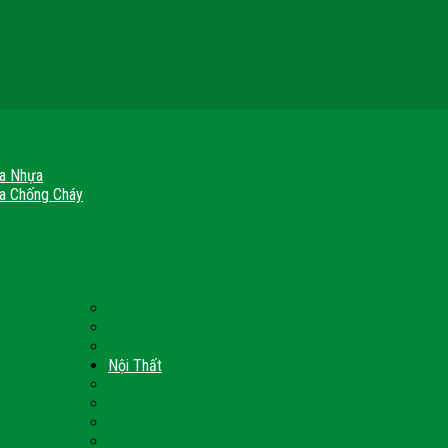
a Nhựa
a Chống Cháy
a Gỗ Chống Cháy
a Thép Chống Cháy
a Thép Vân Gỗ
nh Chống Cháy
ch Chống Cháy
Cửa thép Hàn Quốc
h Sạn
Cửa Nhôm Vân Gỗ
Cửa Vân Gỗ 5D
Nội Thất
 Quốc
Tủ Bếp Nhựa Giả Gỗ Đài Loan
Tay Vịn Cầu Thang Gỗ
u
Nội Thất Tủ Gỗ – Kệ Gỗ
Nội Thất Trang Trí