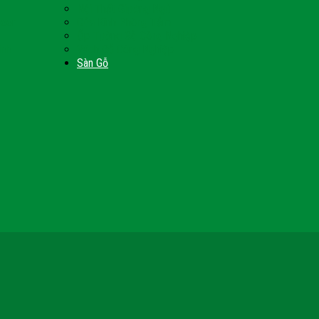
Nội Thất Giường Ngủ
Door
Cửa Kính Phòng Tắm
Ốp Tường Gỗ Công Nghiệp
inh
Vách Gỗ Công Nghiệp
Sàn Gỗ