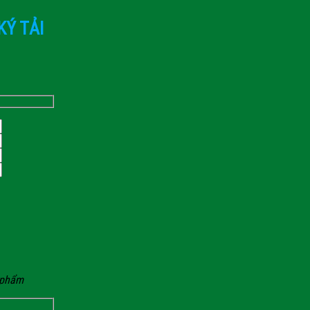
KÝ TẢI
n phẩm