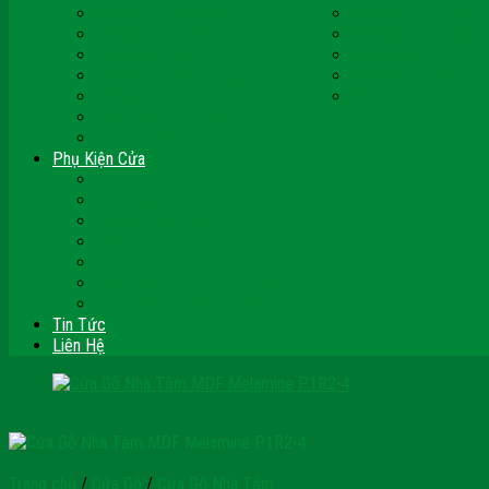
Cửa Nhựa Malaysia
Cửa Nhựa Hàn Quốc
Cửa Nhựa Giả Gỗ
Cửa Nhựa Sài Gòn 
Cửa Nhựa Vân Gỗ
Cửa Nhựa PVC
Cửa Nhựa Phòng Ngủ
Cửa Nhựa Nhà Vệ S
Cửa Nhựa Giá Rẻ
CỬA VÒM NHỰA
Sàn Gỗ Công Nghiệp
Sàn Gỗ Tự Nhiên
Phụ Kiện Cửa
Bản Lề
Chốt Cửa
Cục Hít Chặn Cửa
Khóa Cửa
Tay Đẩy Hơi
Mắt Thần – Ống Nhòm Cửa
Thanh Thoát Hiểm – Panic Bar
Tin Tức
Liên Hệ
Trang chủ
/
Cửa Gỗ
/
Cửa Gỗ Nhà Tắm