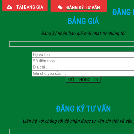
TẢI BẢNG GIÁ
ĐĂNG KÝ TƯ VẤN
ĐĂNG 
BẢNG GIÁ
Đăng ký nhận báo giá mới nhất từ chúng tôi
ĐĂNG KÝ TƯ VẤN
Liên hệ với chúng tôi để nhận được tư vấn chi tiết về sả