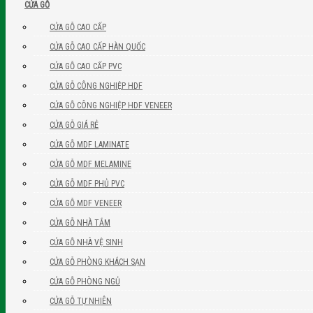
CỬA GỖ
CỬA GỖ CAO CẤP
CỬA GỖ CAO CẤP HÀN QUỐC
CỬA GỖ CAO CẤP PVC
CỬA GỖ CÔNG NGHIỆP HDF
CỬA GỖ CÔNG NGHIỆP HDF VENEER
CỬA GỖ GIÁ RẺ
CỬA GỖ MDF LAMINATE
CỬA GỖ MDF MELAMINE
CỬA GỖ MDF PHỦ PVC
CỬA GỖ MDF VENEER
CỬA GỖ NHÀ TẮM
CỬA GỖ NHÀ VỆ SINH
CỬA GỖ PHÒNG KHÁCH SẠN
CỬA GỖ PHÒNG NGỦ
CỬA GỖ TỰ NHIÊN