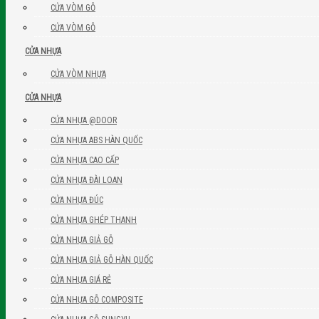
CỬA VÒM GỖ
CỬA VÒM GỖ
CỬA NHỰA
CỬA VÒM NHỰA
CỬA NHỰA
CỬA NHỰA @DOOR
CỬA NHỰA ABS HÀN QUỐC
CỬA NHỰA CAO CẤP
CỬA NHỰA ĐÀI LOAN
CỬA NHỰA ĐÚC
CỬA NHỰA GHÉP THANH
CỬA NHỰA GIẢ GỖ
CỬA NHỰA GIẢ GỖ HÀN QUỐC
CỬA NHỰA GIÁ RẺ
CỬA NHỰA GỖ COMPOSITE