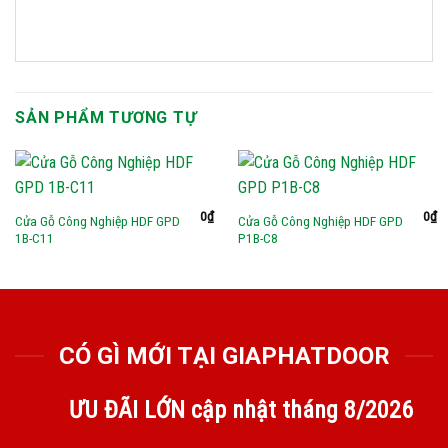
SẢN PHẨM TƯƠNG TỰ
0
₫
0
₫
Cửa Gỗ Công Nghiệp HDF GPD
Cửa Gỗ Công Nghiệp HDF GPD
1B-C11
P1B-C8
CÓ GÌ MỚI TẠI GIAPHATDOOR
ƯU ĐÃI LỚN cập nhật tháng
8/2026