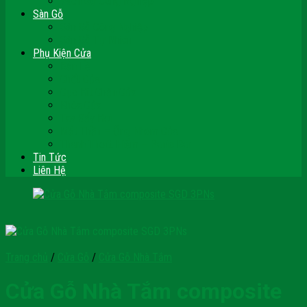
Vách Gỗ Công Nghiệp
Sàn Gỗ
Sàn Gỗ Công Nghiệp
Sàn Gỗ Tự Nhiên
Phụ Kiện Cửa
Bản Lề
Chốt Cửa
Cục Hít Chặn Cửa
Khóa Cửa
Tay Đẩy Hơi
Mắt Thần – Ống Nhòm Cửa
Thanh Thoát Hiểm – Panic Bar
Tin Tức
Liên Hệ
Trang chủ
/
Cửa Gỗ
/
Cửa Gỗ Nhà Tắm
Cửa Gỗ Nhà Tắm composite