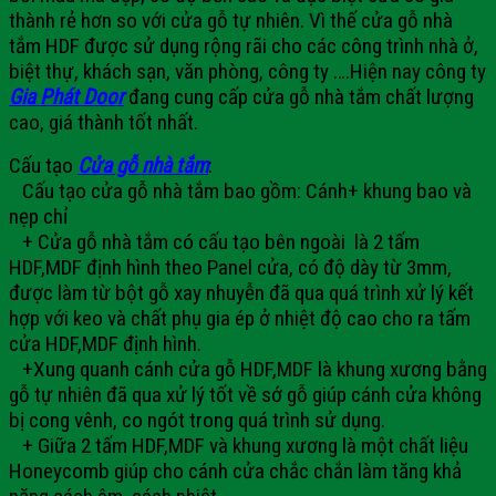
thành rẻ hơn so với cửa gỗ tự nhiên. Vì thế cửa gỗ nhà
tắm HDF được sử dụng rộng rãi cho các công trình nhà ở,
biệt thự, khách sạn, văn phòng, công ty ….Hiện nay công ty
Gia Phát Door
đang cung cấp
cửa gỗ nhà tắm
chất lượng
cao, giá thành tốt nhất.
Cấu tạo
Cửa gỗ nhà tắm
:
Cấu tạo cửa gỗ nhà tắm bao gồm: Cánh+ khung bao và
nẹp chỉ
+ Cửa gỗ nhà tắm có cấu tạo
bên ngoài là 2 tấm
HDF,MDF định hình theo Panel cửa, có độ dày từ 3mm,
được làm từ bột gỗ xay nhuyễn đã qua quá trình xử lý kết
hợp với keo và chất phụ gia ép ở nhiệt độ cao cho ra tấm
cửa HDF,MDF định hình.
+Xung quanh cánh cửa gỗ HDF,MDF là khung xương bằng
gỗ tự nhiên đã qua xử lý tốt về sớ gỗ giúp cánh cửa không
bị cong vênh, co ngót trong quá trình sử dụng.
+ Giữa 2 tấm HDF,MDF và khung xương là một chất liệu
Honeycomb giúp cho cánh cửa chắc chắn làm tăng khả