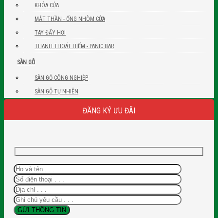
KHÓA CỬA
MẮT THẦN - ỐNG NHÒM CỬA
TAY ĐẨY HƠI
THANH THOÁT HIỂM - PANIC BAR
SÀN GỖ
SÀN GỖ CÔNG NGHIỆP
SÀN GỖ TỰ NHIÊN
ĐĂNG KÝ ƯU ĐÃI