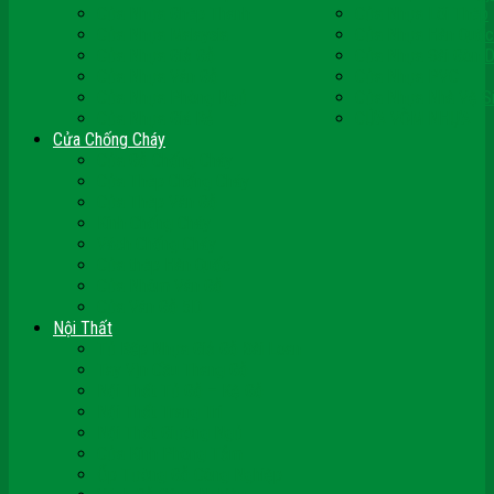
Cửa Nhựa Ghép Thanh
Cửa Nhựa Lõi Thép
Cửa Nhựa Malaysia
Cửa Nhựa Hàn Quốc
Cửa Nhựa Giả Gỗ
Cửa Nhựa Sài Gòn 
Cửa Nhựa Vân Gỗ
Cửa Nhựa PVC
Cửa Nhựa Phòng Ngủ
Cửa Nhựa Nhà Vệ S
Cửa Nhựa Giá Rẻ
CỬA VÒM NHỰA
Cửa Chống Cháy
Cửa Gỗ Chống Cháy
Cửa Thép Chống Cháy
Cửa Thép Vân Gỗ
Kính Chống Cháy
Vách Chống Cháy
Cửa thép Hàn Quốc
Cửa Nhôm Vân Gỗ
Cửa Vân Gỗ 5D
Nội Thất
Tủ Bếp Nhựa Giả Gỗ Đài Loan
Tay Vịn Cầu Thang Gỗ
Nội Thất Tủ Gỗ – Kệ Gỗ
Nội Thất Trang Trí
Nội Thất Giường Ngủ
Cửa Kính Phòng Tắm
Ốp Tường Gỗ Công Nghiệp