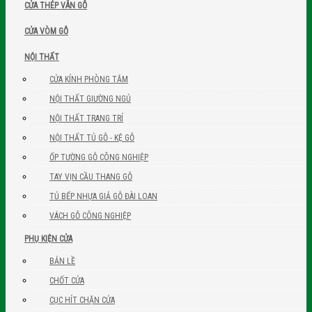
CỬA THÉP VÂN GỖ
CỬA VÒM GỖ
NỘI THẤT
CỬA KÍNH PHÒNG TẮM
NỘI THẤT GIƯỜNG NGỦ
NỘI THẤT TRANG TRÍ
NỘI THẤT TỦ GỖ - KỆ GỖ
ỐP TƯỜNG GỖ CÔNG NGHIỆP
TAY VỊN CẦU THANG GỖ
TỦ BẾP NHỰA GIẢ GỖ ĐÀI LOAN
VÁCH GỖ CÔNG NGHIỆP
PHỤ KIỆN CỬA
BẢN LỀ
CHỐT CỬA
CỤC HÍT CHẶN CỬA