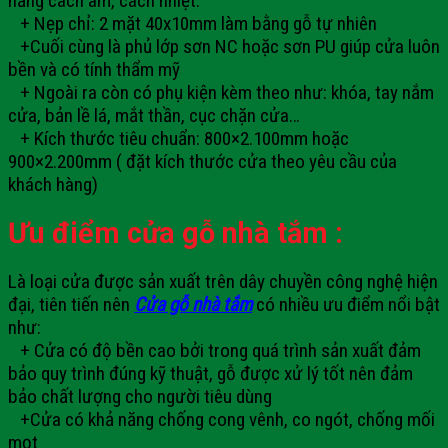
năng cách âm, cách nhiệt.
+ Nẹp chỉ: 2 mặt 40x10mm làm bằng gỗ tự nhiên
+Cuối cùng là phủ lớp sơn NC hoặc sơn PU giúp cửa luôn
bền và có tính thẩm mỹ
+ Ngoài ra còn có phụ kiện kèm theo như: khóa, tay nắm
cửa, bản lề lá, mắt thần, cục chặn cửa…
+ Kích thước tiêu chuẩn: 800×2.100mm hoặc
900×2.200mm ( đặt kích thước cửa theo yêu cầu của
khách hàng)
Ưu điểm cửa gỗ nhà tắm :
Là loại cửa được sản xuất trên dây chuyền công nghệ hiện
đại, tiên tiến nên
Cửa gỗ nhà tắm
có nhiều ưu điểm nổi bật
như:
+ Cửa có độ bền cao bởi trong quá trình sản xuất đảm
bảo quy trình đúng kỹ thuật, gỗ được xử lý tốt nên đảm
bảo chất lượng cho người tiêu dùng
+Cửa có khả năng chống cong vênh, co ngót, chống mối
mọt