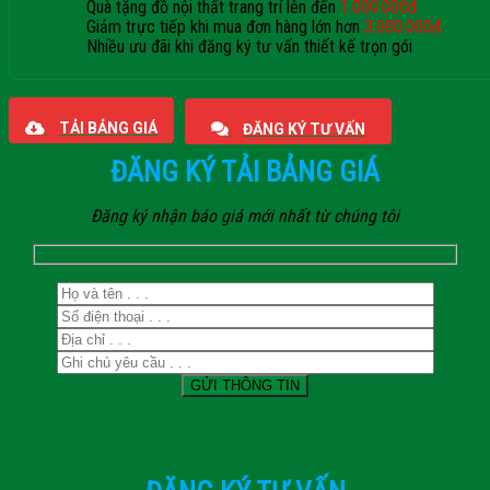
Quà tặng đồ nội thất trang trí lên đến
1.000.000đ
Giảm trực tiếp khi mua đơn hàng lớn hơn
3.000.000đ
Nhiều ưu đãi khi đăng ký tư vấn thiết kế trọn gói
Giaphatdoor
TẢI BẢNG GIÁ
ĐĂNG KÝ TƯ VẤN
ĐĂNG KÝ TẢI BẢNG GIÁ
Đăng ký nhận báo giá mới nhất từ chúng tôi