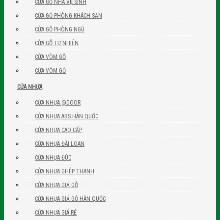
CỬA GỖ NHÀ VỆ SINH
CỬA GỖ PHÒNG KHÁCH SẠN
CỬA GỖ PHÒNG NGỦ
CỬA GỖ TỰ NHIÊN
CỬA VÒM GỖ
CỬA VÒM GỖ
CỬA NHỰA
CỬA NHỰA @DOOR
CỬA NHỰA ABS HÀN QUỐC
CỬA NHỰA CAO CẤP
CỬA NHỰA ĐÀI LOAN
CỬA NHỰA ĐÚC
CỬA NHỰA GHÉP THANH
CỬA NHỰA GIẢ GỖ
CỬA NHỰA GIẢ GỖ HÀN QUỐC
CỬA NHỰA GIÁ RẺ