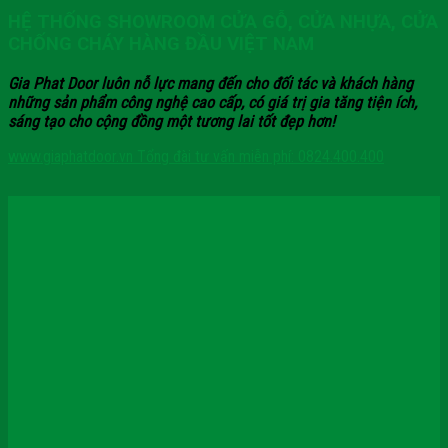
HỆ THỐNG SHOWROOM CỬA GỖ, CỬA NHỰA, CỬA
CHỐNG CHÁY HÀNG ĐẦU VIỆT NAM
Gia Phat Door luôn nỗ lực mang đến cho đối tác và khách hàng
những sản phẩm công nghệ cao cấp, có giá trị gia tăng tiện ích,
sáng tạo cho cộng đồng một tương lai tốt đẹp hơn!
www.giaphatdoor.vn
Tổng đài tư vấn miễn phí: 0824.400.400