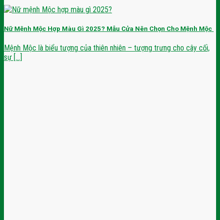
Nữ Mệnh Mộc Hợp Màu Gì 2025? Mẫu Cửa Nên Chọn Cho Mệnh Mộc
Mệnh Mộc là biểu tượng của thiên nhiên – tượng trưng cho cây cối,
sự [...]