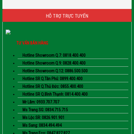
HỖ TRỢ TRỰC TUYẾN
TƯ VẤN BÁN HÀNG
Hotline Showroom Q.7: 0818.400.400
Hotline Showroom Q.9: 0828.400.400
Hotline Showroom Q.12: 0886.500.500
Hotline SR Q.Tân Phú: 0899.400.400
Hotline SR Q.Thủ Đức: 0855.400.400
Hotline SR Q.Bình Thạnh: 0814.400.400
Mr Lãm: 0933.707.707
Ms Trang SG: 0834.715.715
Ms Lộc SR: 0826.901.901
Ms Sang: 0834.494.494
Ms Trang Eco: 0847.827.827