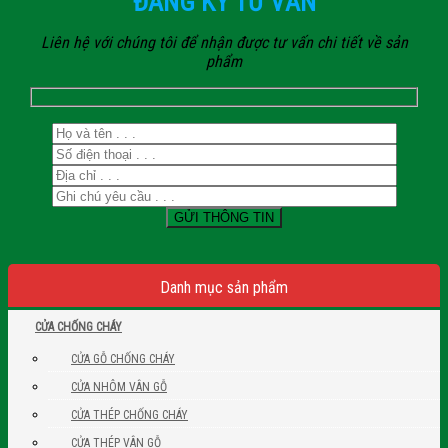
ĐĂNG KÝ TƯ VẤN
Liên hệ với chúng tôi để nhận được tư vấn chi tiết về sản
phẩm
Danh mục sản phẩm
CỬA CHỐNG CHÁY
CỬA GỖ CHỐNG CHÁY
CỬA NHÔM VÂN GỖ
CỬA THÉP CHỐNG CHÁY
CỬA THÉP VÂN GỖ