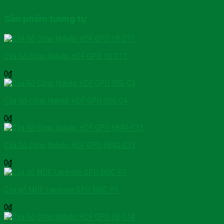
Sản phẩm tương tự
Cửa Gỗ Công Nghiệp HDF GPD 1B-C11
0
₫
Cửa Gỗ Công Nghiệp HDF GPD 3BG-C4
0
₫
Cửa Gỗ Công Nghiệp HDF GPD 6B4G-C13
0
₫
Cửa gỗ MDF Laminate GPD MBC P1
0
₫