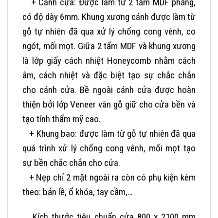
+ Cánh cửa: Được làm từ 2 tấm MDF phẳng,
có độ dày 6mm. Khung xương cánh được làm từ
gỗ tự nhiên đã qua xử lý chống cong vênh, co
ngót, mối mọt. Giữa 2 tấm MDF và khung xương
là lớp giấy cách nhiệt Honeycomb nhằm cách
âm, cách nhiệt và đặc biệt tạo sự chắc chắn
cho cánh cửa. Bề ngoài cánh cửa được hoàn
thiện bởi lớp Veneer vân gỗ giữ cho cửa bền và
tạo tính thẩm mỹ cao.
+ Khung bao: được làm từ gỗ tự nhiên đã qua
quá trình xử lý chống cong vênh, mối mọt tạo
sự bền chắc chắn cho cửa.
+ Nẹp chỉ 2 mặt n
goài ra còn có phụ kiện kèm
theo: bản lề, ổ khóa, tay cầm,…
Kích thước tiêu chuẩn cửa 800 x 2100 mm