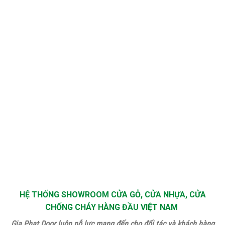
HỆ THỐNG SHOWROOM CỬA GỖ, CỬA NHỰA, CỬA
CHỐNG CHÁY HÀNG ĐẦU VIỆT NAM
Gia Phat Door luôn nỗ lực mang đến cho đối tác và khách hàng