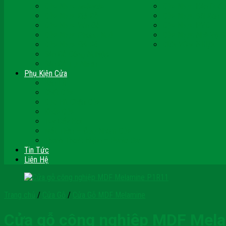
Cửa Nhựa Malaysia
Cửa Nhựa Hàn Quốc
Cửa Nhựa Giả Gỗ
Cửa Nhựa Sài Gòn 
Cửa Nhựa Vân Gỗ
Cửa Nhựa PVC
Cửa Nhựa Phòng Ngủ
Cửa Nhựa Nhà Vệ S
Cửa Nhựa Giá Rẻ
CỬA VÒM NHỰA
Sàn Gỗ Công Nghiệp
Sàn Gỗ Tự Nhiên
Phụ Kiện Cửa
Bản Lề
Chốt Cửa
Cục Hít Chặn Cửa
Khóa Cửa
Tay Đẩy Hơi
Mắt Thần – Ống Nhòm Cửa
Thanh Thoát Hiểm – Panic Bar
Tin Tức
Liên Hệ
Trang chủ
/
Cửa Gỗ
/
Cửa Gỗ MDF Melamine
Cửa gỗ công nghiệp MDF Mel