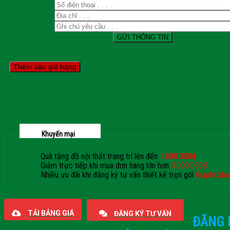
Thêm vào giỏ hàng
Khuyến mại
Quà tặng đồ nội thất trang trí lên đến
1.000.000đ
Giảm trực tiếp khi mua đơn hàng lớn hơn
3.000.000đ
Nhiều ưu đãi khi đăng ký tư vấn thiết kế trọn gói
Giaphatdo
TẢI BẢNG GIÁ
ĐĂNG KÝ TƯ VẤN
ĐĂNG 