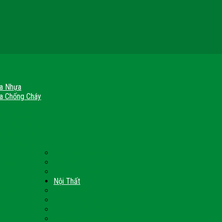
a Nhựa
a Chống Cháy
a Gỗ Chống Cháy
a Thép Chống Cháy
a Thép Vân Gỗ
nh Chống Cháy
ch Chống Cháy
Cửa thép Hàn Quốc
h Sạn
Cửa Nhôm Vân Gỗ
Cửa Vân Gỗ 5D
Nội Thất
 Quốc
Tủ Bếp Nhựa Giả Gỗ Đài Loan
Tay Vịn Cầu Thang Gỗ
u
Nội Thất Tủ Gỗ – Kệ Gỗ
Nội Thất Trang Trí