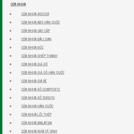
CỬA NHỰA
CỬA NHỰA @DOOR
CỬA NHỰA ABS HÀN QUỐC
CỬA NHỰA CAO CẤP
CỬA NHỰA ĐÀI LOAN
CỬA NHỰA ĐÚC
CỬA NHỰA GHÉP THANH
CỬA NHỰA GIẢ GỖ
CỬA NHỰA GIẢ GỖ HÀN QUỐC
CỬA NHỰA GIÁ RẺ
CỬA NHỰA GỖ COMPOSITE
CỬA NHỰA GỖ SUNGYU
CỬA NHỰA HÀN QUỐC
CỬA NHỰA LÕI THÉP
CỬA NHỰA MALAYSIA
CỬA NHỰA NHÀ VỆ SINH