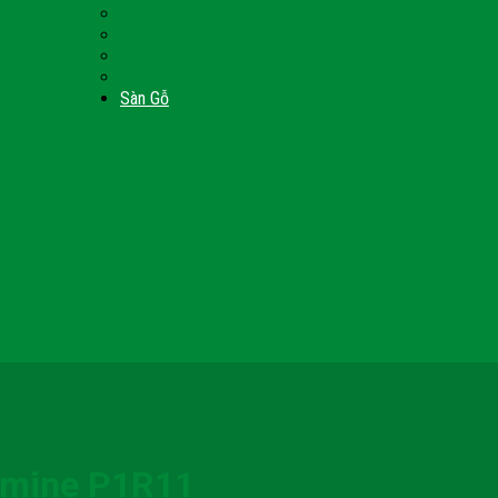
Nội Thất Giường Ngủ
Door
Cửa Kính Phòng Tắm
Ốp Tường Gỗ Công Nghiệp
inh
Vách Gỗ Công Nghiệp
Sàn Gỗ
amine P1R11