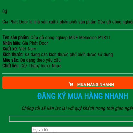
0
₫
Gia Phát Door là nhà sản xuất/ phân phối sản phẩm Cửa gỗ công nghiệp
Tên sản phẩm:
Cửa gỗ công nghiệp MDF Melamine P1R11
Nhãn hiệu
: Gia Phát Door
Xuất xứ
: Việt Nam
Kích thước
: Đa dạng các kích thước phổ biến được sử dụng
Màu sắc
: Đa dạng theo yêu cầu
Chất liệu
: Gỗ/ Thép/ Inox/ Nhựa
MUA HÀNG NHANH
ĐĂNG KÝ MUA HÀNG NHANH
Chúng tôi sẽ liên lạc lại với quý khách trong thời gian ngắ