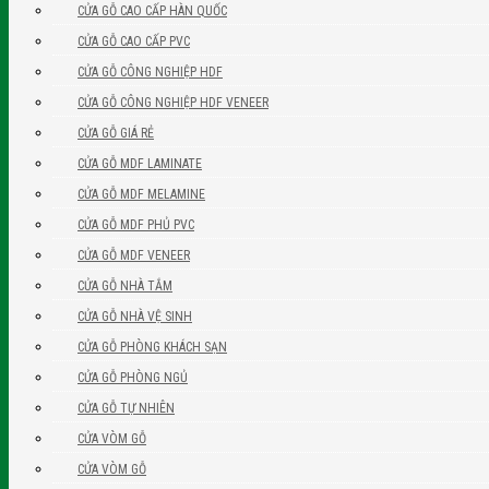
CỬA GỖ CAO CẤP HÀN QUỐC
CỬA GỖ CAO CẤP PVC
CỬA GỖ CÔNG NGHIỆP HDF
CỬA GỖ CÔNG NGHIỆP HDF VENEER
CỬA GỖ GIÁ RẺ
CỬA GỖ MDF LAMINATE
CỬA GỖ MDF MELAMINE
CỬA GỖ MDF PHỦ PVC
CỬA GỖ MDF VENEER
CỬA GỖ NHÀ TẮM
CỬA GỖ NHÀ VỆ SINH
CỬA GỖ PHÒNG KHÁCH SẠN
CỬA GỖ PHÒNG NGỦ
CỬA GỖ TỰ NHIÊN
CỬA VÒM GỖ
CỬA VÒM GỖ