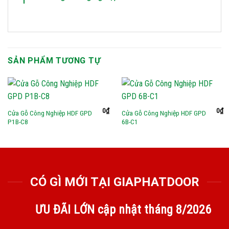
SẢN PHẨM TƯƠNG TỰ
0
₫
0
₫
Cửa Gỗ Công Nghiệp HDF GPD
Cửa Gỗ Công Nghiệp HDF GPD
P1B-C8
6B-C1
CÓ GÌ MỚI TẠI GIAPHATDOOR
ƯU ĐÃI LỚN cập nhật tháng
8/2026