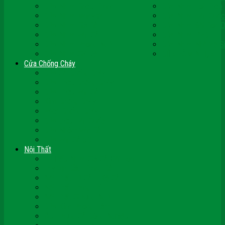
Cửa Nhựa Ghép Thanh
Cửa Nhựa Lõi Thép
Cửa Nhựa Malaysia
Cửa Nhựa Hàn Quốc
Cửa Nhựa Giả Gỗ
Cửa Nhựa Sài Gòn 
Cửa Nhựa Vân Gỗ
Cửa Nhựa PVC
Cửa Nhựa Phòng Ngủ
Cửa Nhựa Nhà Vệ S
Cửa Nhựa Giá Rẻ
CỬA VÒM NHỰA
Cửa Chống Cháy
Cửa Gỗ Chống Cháy
Cửa Thép Chống Cháy
Cửa Thép Vân Gỗ
Kính Chống Cháy
Vách Chống Cháy
Cửa thép Hàn Quốc
Cửa Nhôm Vân Gỗ
Cửa Vân Gỗ 5D
Nội Thất
Tủ Bếp Nhựa Giả Gỗ Đài Loan
Tay Vịn Cầu Thang Gỗ
Nội Thất Tủ Gỗ – Kệ Gỗ
Nội Thất Trang Trí
Nội Thất Giường Ngủ
Cửa Kính Phòng Tắm
Ốp Tường Gỗ Công Nghiệp