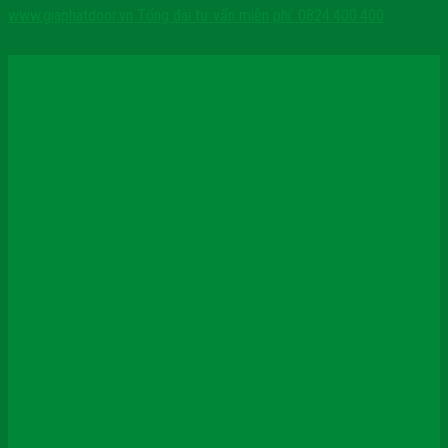
www.giaphatdoor.vn
Tổng đài tư vấn miễn phí: 0824.400.400