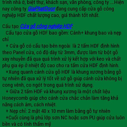
trình nhà ở, biệt thự, khách sạn, văn phòng, công ty ….Hiện
nay công ty
GiaPhatDoor
đang cung cấp
cửa gỗ công
nghiệp HDF
chất lượng cao, giá thành tốt nhất.
Cấu tạo
Cửa gỗ công nghiệp HDF
:
Cấu tạo cửa gỗ HDF bao gồm: Cánh+ khung bao và nẹp
chỉ
+ Cửa gỗ có cấu tạo
bên ngoài là 2 tấm HDF định hình
theo Panel cửa, có độ dày từ 3mm, được làm từ bột gỗ
xay nhuyễn đã qua quá trình xử lý kết hợp với keo và chất
phụ gia ép ở nhiệt độ cao cho ra tấm cửa HDF định hình.
+Xung quanh cánh cửa gỗ HDF là khung xương bằng gỗ
tự nhiên đã qua xử lý tốt về sớ gỗ giúp cánh cửa không bị
cong vênh, co ngót trong quá trình sử dụng.
+ Giữa 2 tấm HDF và khung xương là một chất liệu
Honeycomb giúp cho cánh cửa chắc chắn làm tăng khả
năng cách âm, cách nhiệt.
+ Nẹp chỉ: 2 mặt 40 x 10 mm làm bằng gỗ tự nhiên
+Cuối cùng là phủ lớp sơn NC hoặc sơn PU giúp cửa luôn
bền và có tính thẩm mỹ