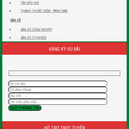
TAY ĐẨY HƠI
THANH THOÁT HIỂM - PANIC BAR
SÀN GỖ
SÀN GỖ CÔNG NGHIỆP
SÀN GỖ TỰ NHIÊN
ĐĂNG KÝ ƯU ĐÃI
HỖ TRỢ TRỰC TUYẾN