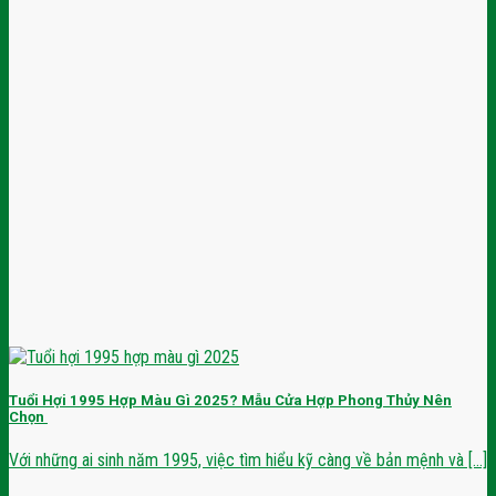
Tuổi Hợi 1995 Hợp Màu Gì 2025? Mẫu Cửa Hợp Phong Thủy Nên
Chọn
Với những ai sinh năm 1995, việc tìm hiểu kỹ càng về bản mệnh và [...]