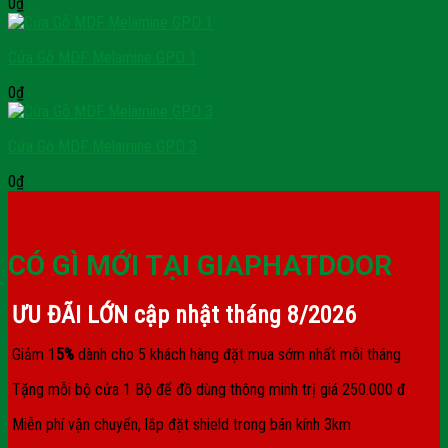
0
₫
Cửa Gỗ MDF Melamine GPD 1
0
₫
Cửa Gỗ MDF Melamine GPD 3
0
₫
CÓ GÌ MỚI TẠI GIAPHATDOOR
ƯU ĐÃI LỚN cập nhật tháng
8/2026
Giảm 1
5%
dành cho 5 khách hàng đặt mua sớm nhất mỗi tháng
Tặng mỗi bộ cửa 1 Bộ để đồ dùng thông minh trị giá 250.000 đ
Miễn phí vận chuyển, lắp đặt shield trong bán kính 3km