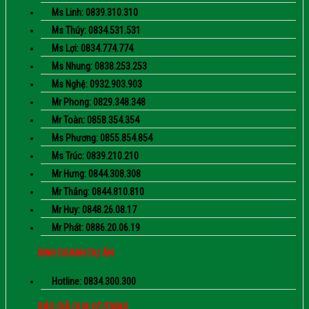
Ms Linh: 0839.310.310
Ms Thúy: 0834.531.531
Ms Lợi: 0834.774.774
Ms Nhung: 0838.253.253
Ms Nghệ: 0932.903.903
Mr Phong: 0829.348.348
Mr Toàn: 0858.354.354
Ms Phương: 0855.854.854
Ms Trúc: 0839.210.210
Mr Hưng: 0844.308.308
Mr Thắng: 0844.810.810
Mr Huy: 0848.26.08.17
Mr Phát: 0886.20.06.19
KINH DOANH DỰ ÁN
Hotline: 0834.300.300
BÁO GIÁ QUA ĐT/EMAIL