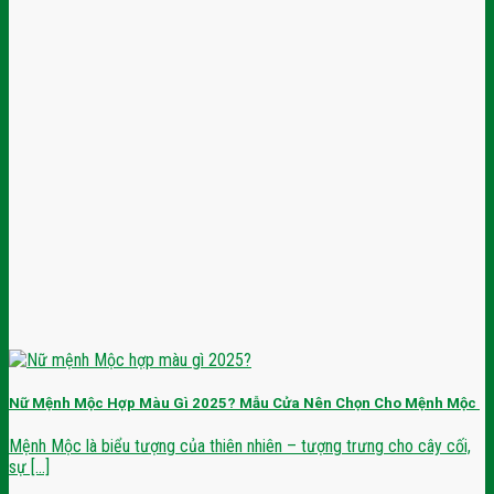
Nữ Mệnh Mộc Hợp Màu Gì 2025? Mẫu Cửa Nên Chọn Cho Mệnh Mộc
Mệnh Mộc là biểu tượng của thiên nhiên – tượng trưng cho cây cối,
sự [...]