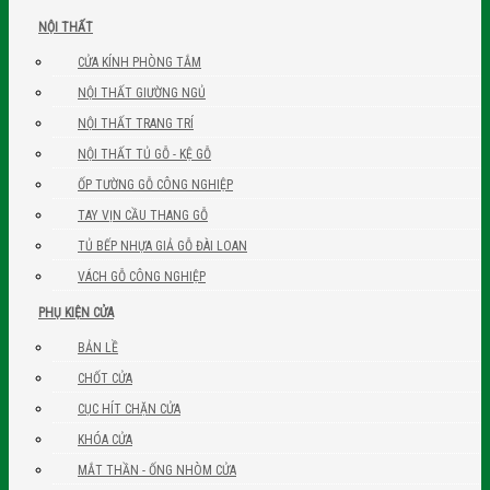
NỘI THẤT
CỬA KÍNH PHÒNG TẮM
NỘI THẤT GIƯỜNG NGỦ
NỘI THẤT TRANG TRÍ
NỘI THẤT TỦ GỖ - KỆ GỖ
ỐP TƯỜNG GỖ CÔNG NGHIỆP
TAY VỊN CẦU THANG GỖ
TỦ BẾP NHỰA GIẢ GỖ ĐÀI LOAN
VÁCH GỖ CÔNG NGHIỆP
PHỤ KIỆN CỬA
BẢN LỀ
CHỐT CỬA
CỤC HÍT CHẶN CỬA
KHÓA CỬA
MẮT THẦN - ỐNG NHÒM CỬA