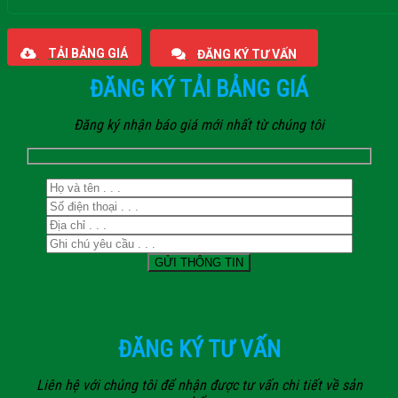
Giaphatdoor
TẢI BẢNG GIÁ
ĐĂNG KÝ TƯ VẤN
ĐĂNG KÝ TẢI BẢNG GIÁ
Đăng ký nhận báo giá mới nhất từ chúng tôi
ĐĂNG KÝ TƯ VẤN
Liên hệ với chúng tôi để nhận được tư vấn chi tiết về sản