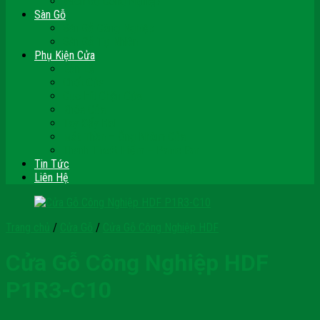
Vách Gỗ Công Nghiệp
Sàn Gỗ
Sàn Gỗ Công Nghiệp
Sàn Gỗ Tự Nhiên
Phụ Kiện Cửa
Bản Lề
Chốt Cửa
Cục Hít Chặn Cửa
Khóa Cửa
Tay Đẩy Hơi
Mắt Thần – Ống Nhòm Cửa
Thanh Thoát Hiểm – Panic Bar
Tin Tức
Liên Hệ
Trang chủ
/
Cửa Gỗ
/
Cửa Gỗ Công Nghiệp HDF
Cửa Gỗ Công Nghiệp HDF
P1R3-C10