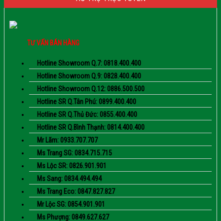
TƯ VẤN BÁN HÀNG
Hotline Showroom Q.7: 0818.400.400
Hotline Showroom Q.9: 0828.400.400
Hotline Showroom Q.12: 0886.500.500
Hotline SR Q.Tân Phú: 0899.400.400
Hotline SR Q.Thủ Đức: 0855.400.400
Hotline SR Q.Bình Thạnh: 0814.400.400
Mr Lãm: 0933.707.707
Ms Trang SG: 0834.715.715
Ms Lộc SR: 0826.901.901
Ms Sang: 0834.494.494
Ms Trang Eco: 0847.827.827
Mr Lộc SG: 0854.901.901
Ms Phượng: 0849.627.627