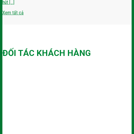
hút [...]
Xem tất cả
ĐỐI TÁC KHÁCH HÀNG