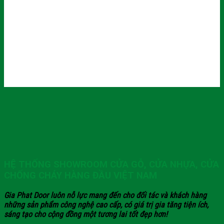
HỆ THỐNG SHOWROOM CỬA GỖ, CỬA NHỰA, CỬA
CHỐNG CHÁY HÀNG ĐẦU VIỆT NAM
Gia Phat Door luôn nỗ lực mang đến cho đối tác và khách hàng
những sản phẩm công nghệ cao cấp, có giá trị gia tăng tiện ích,
sáng tạo cho cộng đồng một tương lai tốt đẹp hơn!