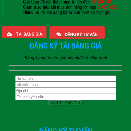
Quà tặng đồ nội thất trang trí lên đến
1.000.000đ
Giảm trực tiếp khi mua đơn hàng lớn hơn
3.000.000đ
Nhiều ưu đãi khi đăng ký tư vấn thiết kế trọn gói
Giaphatdoor
TẢI BẢNG GIÁ
ĐĂNG KÝ TƯ VẤN
ĐĂNG KÝ TẢI BẢNG GIÁ
Đăng ký nhận báo giá mới nhất từ chúng tôi