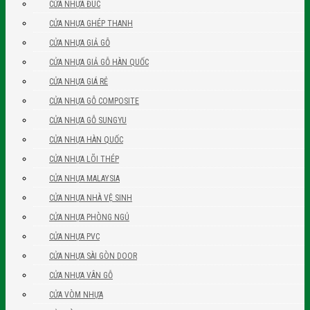
CỬA NHỰA ĐÚC
CỬA NHỰA GHÉP THANH
CỬA NHỰA GIẢ GỖ
CỬA NHỰA GIẢ GỖ HÀN QUỐC
CỬA NHỰA GIÁ RẺ
CỬA NHỰA GỖ COMPOSITE
CỬA NHỰA GỖ SUNGYU
CỬA NHỰA HÀN QUỐC
CỬA NHỰA LÕI THÉP
CỬA NHỰA MALAYSIA
CỬA NHỰA NHÀ VỆ SINH
CỬA NHỰA PHÒNG NGỦ
CỬA NHỰA PVC
CỬA NHỰA SÀI GÒN DOOR
CỬA NHỰA VÂN GỖ
CỬA VÒM NHỰA