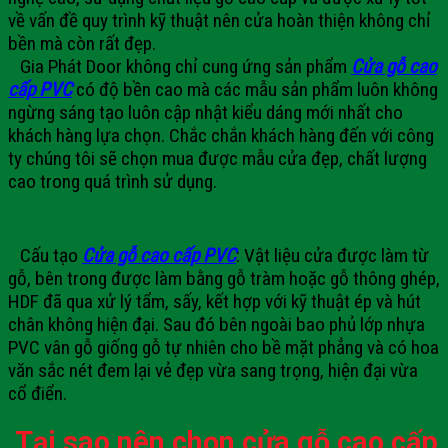
về vấn đề quy trình kỹ thuật nên cửa hoàn thiện không chỉ
bền mà còn rất đẹp.
Gia Phát Door không chỉ cung ứng sản phẩm
Cửa gỗ cao
cấp PVC
có độ bền cao mà các mẫu sản phẩm luôn không
ngừng sáng tạo luôn cập nhật kiểu dáng mới nhất cho
khách hàng lựa chọn. Chắc chắn khách hàng đến với công
ty chúng tôi sẽ chọn mua được mẫu cửa đẹp, chất lượng
cao trong quá trình sử dụng.
Cấu tạo
Cửa gỗ cao cấp PVC
: Vật liệu cửa được làm từ
gỗ, bên trong được làm bằng gỗ tràm hoặc gỗ thông ghép,
HDF đã qua xử lý tẩm, sấy, kết hợp với kỹ thuật ép và hút
chân không hiện đại. Sau đó bên ngoài bao phủ lớp nhựa
PVC vân gỗ giống gỗ tự nhiên cho bề mặt phẳng và có hoa
văn sắc nét đem lại vẻ đẹp vừa sang trọng, hiện đại vừa
cổ điển.
Tại sao nên chọn cửa gỗ cao cấp