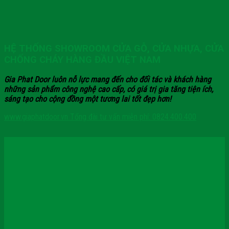
HỆ THỐNG SHOWROOM CỬA GỖ, CỬA NHỰA, CỬA
CHỐNG CHÁY HÀNG ĐẦU VIỆT NAM
Gia Phat Door luôn nỗ lực mang đến cho đối tác và khách hàng
những sản phẩm công nghệ cao cấp, có giá trị gia tăng tiện ích,
sáng tạo cho cộng đồng một tương lai tốt đẹp hơn!
www.giaphatdoor.vn
Tổng đài tư vấn miễn phí: 0824.400.400