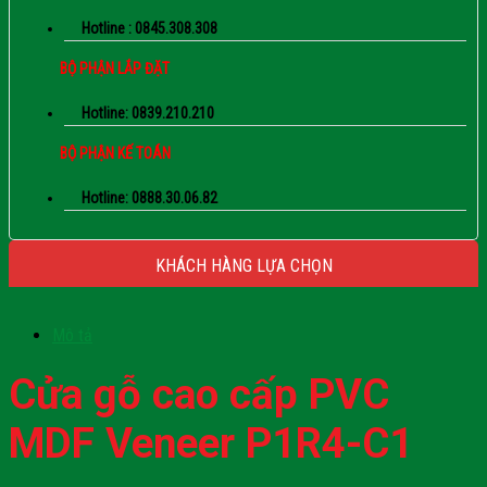
Hotline : 0845.308.308
BỘ PHẬN LẮP ĐẶT
Hotline: 0839.210.210
BỘ PHẬN KẾ TOÁN
Hotline: 0888.30.06.82
KHÁCH HÀNG LỰA CHỌN
Mô tả
Cửa gỗ cao cấp PVC
MDF Veneer P1R4-C1