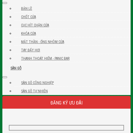
BẢN LỀ
CHỐT CỬA
CỤC HÍT CHẶN CỬA
KHÓA CỬA
MẮT THẦN - ỐNG NHÒM CỬA
TAY ĐẨY HƠI
THANH THOÁT HIỂM - PANIC BAR
SÀN GỖ
SÀN GỖ CÔNG NGHIỆP
SÀN GỖ TỰ NHIÊN
ĐĂNG KÝ ƯU ĐÃI