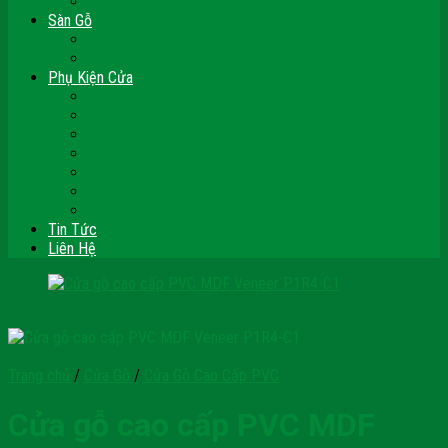
Vách Gỗ Công Nghiệp
Sàn Gỗ
Sàn Gỗ Công Nghiệp
Sàn Gỗ Tự Nhiên
Phụ Kiện Cửa
Bản Lề
Chốt Cửa
Cục Hít Chặn Cửa
Khóa Cửa
Tay Đẩy Hơi
Mắt Thần – Ống Nhòm Cửa
Thanh Thoát Hiểm – Panic Bar
Tin Tức
Liên Hệ
Trang chủ
/
Cửa Gỗ
/
Cửa Gỗ Cao Cấp PVC
Cửa gỗ cao cấp PVC MDF