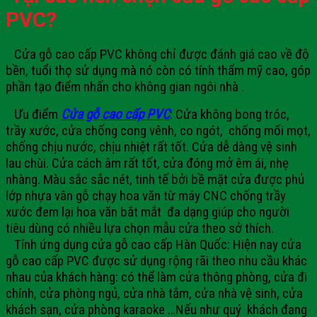
PVC?
Cửa gỗ cao cấp PVC không chỉ được đánh giá cao về độ
bền, tuổi thọ sử dụng mà nó còn có tính thẩm mỹ cao, góp
phần tạo điểm nhấn cho không gian ngôi nhà .
Ưu điểm
Cửa gỗ cao cấp PVC
: Cửa không bong tróc,
trầy xước, cửa chống cong vênh, co ngót, chống mối mọt,
chống chịu nước, chịu nhiệt rất tốt. Cửa dễ dàng vệ sinh
lau chùi. Cửa cách âm rất tốt, cửa đóng mở êm ái, nhẹ
nhàng. Màu sắc sắc nét, tinh tế bởi bề mặt cửa được phủ
lớp nhựa vân gỗ chạy hoa văn từ máy CNC chống trầy
xước đem lại hoa văn bắt mắt đa dạng giúp cho người
tiêu dùng có nhiều lựa chọn mẫu cửa theo sở thích.
Tính ứng dụng cửa gỗ cao cấp Hàn Quốc: Hiện nay cửa
gỗ cao cấp PVC được sử dụng rộng rãi theo nhu cầu khác
nhau của khách hàng: có thể làm cửa thông phòng, cửa đi
chính, cửa phòng ngủ, cửa nhà tắm, cửa nhà vệ sinh, cửa
khách sạn, cửa phòng karaoke …
Nếu như quý khách đang