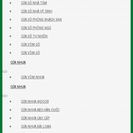
CỬA GỖ NHÀ TẮM
CỬA GỖ NHÀ VỆ SINH
CỬA GỖ PHÒNG KHÁCH SẠN
CỬA GỖ PHÒNG NGỦ
CỬA GỖ TỰ NHIÊN
CỬA VÒM GỖ
CỬA VÒM GỖ
CỬA NHỰA
CỬA VÒM NHỰA
CỬA NHỰA
CỬA NHỰA @DOOR
CỬA NHỰA ABS HÀN QUỐC
CỬA NHỰA CAO CẤP
CỬA NHỰA ĐÀI LOAN