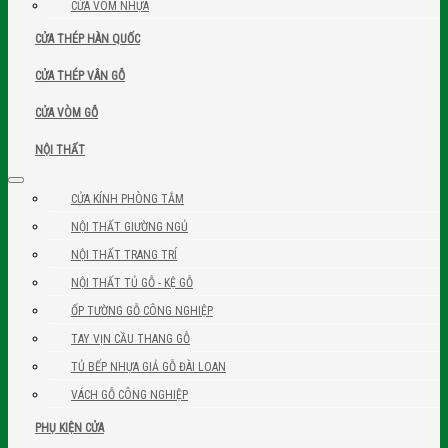
CỬA VÒM NHỰA
CỬA THÉP HÀN QUỐC
CỬA THÉP VÂN GỖ
CỬA VÒM GỖ
NỘI THẤT
CỬA KÍNH PHÒNG TẮM
NỘI THẤT GIƯỜNG NGỦ
NỘI THẤT TRANG TRÍ
NỘI THẤT TỦ GỖ - KỆ GỖ
ỐP TƯỜNG GỖ CÔNG NGHIỆP
TAY VỊN CẦU THANG GỖ
TỦ BẾP NHỰA GIẢ GỖ ĐÀI LOAN
VÁCH GỖ CÔNG NGHIỆP
PHỤ KIỆN CỬA