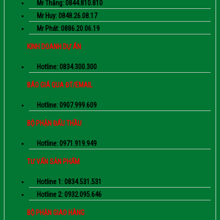
Mr Thắng: 0844.810.810
Mr Huy: 0848.26.08.17
Mr Phát: 0886.20.06.19
KINH DOANH DỰ ÁN
Hotline: 0834.300.300
BÁO GIÁ QUA ĐT/EMAIL
Hotline: 0907.999.609
BỘ PHẬN ĐẤU THẦU
Hotline: 0971.919.949
TƯ VẤN SẢN PHẨM
Hotline 1: 0834.531.531
Hotline 2: 0932.095.646
BỘ PHẬN GIAO HÀNG