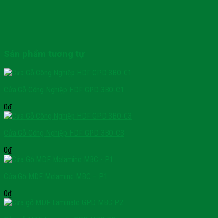
Sản phẩm tương tự
Cửa Gỗ Công Nghiệp HDF GPD 3BO-C1
0
₫
Cửa Gỗ Công Nghiệp HDF GPD 3BO-C3
0
₫
Cửa Gỗ MDF Melamine MBC – P1
0
₫