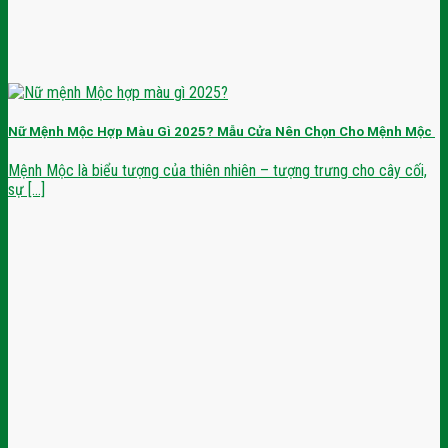
Nữ Mệnh Mộc Hợp Màu Gì 2025? Mẫu Cửa Nên Chọn Cho Mệnh Mộc
Mệnh Mộc là biểu tượng của thiên nhiên – tượng trưng cho cây cối,
sự [...]