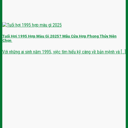
Tuổi Hợi 1995 Hợp Màu Gì 2025? Mẫu Cửa Hợp Phong Thủy Nên
Chọn
Với những ai sinh năm 1995, việc tìm hiểu kỹ càng về bản mệnh và [...]