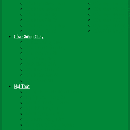
Cửa Nhựa Ghép Thanh
Cửa Nhựa Lõi Thép
Cửa Nhựa Malaysia
Cửa Nhựa Hàn Quốc
Cửa Nhựa Giả Gỗ
Cửa Nhựa Sài Gòn 
Cửa Nhựa Vân Gỗ
Cửa Nhựa PVC
Cửa Nhựa Phòng Ngủ
Cửa Nhựa Nhà Vệ S
Cửa Nhựa Giá Rẻ
CỬA VÒM NHỰA
Cửa Chống Cháy
Cửa Gỗ Chống Cháy
Cửa Thép Chống Cháy
Cửa Thép Vân Gỗ
Kính Chống Cháy
Vách Chống Cháy
Cửa thép Hàn Quốc
Cửa Nhôm Vân Gỗ
Cửa Vân Gỗ 5D
Nội Thất
Tủ Bếp Nhựa Giả Gỗ Đài Loan
Tay Vịn Cầu Thang Gỗ
Nội Thất Tủ Gỗ – Kệ Gỗ
Nội Thất Trang Trí
Nội Thất Giường Ngủ
Cửa Kính Phòng Tắm
Ốp Tường Gỗ Công Nghiệp