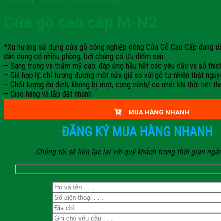
Cửa gỗ cao cấp M-N2
*Xu hướng sử dụng cửa gỗ công nghiệp dòng Cửa Gỗ Cao Cấp đang dần th
dân dụng có nhiều phòng, bởi chúng có Ưu điểm sau:
– Sang trọng và thẩm mỹ cao: đáp ứng hầu hết các yêu cầu và sở thích 
– Giá hợp lý, chỉ tương đương một nửa giá so với gỗ tự nhiên thật ngu
– Chất lượng ổn định, không bị mọt, cong vênh/ co nhót khi thời tiết th
– Giao hàng và lắp đặt nhanh
MUA HÀNG NHANH
ĐĂNG KÝ MUA HÀNG NHANH
Chúng tôi sẽ liên lạc lại với quý khách trong thời gian ngắ