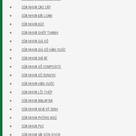
CỬA NHỰA CAO CẤP
CỬA NHỰA ĐÀI LOAN
CỬA NHỰA ĐÚC
CỬA NHỰA GHÉP THANH
CỬA NHỰA GIẢ GỖ
CỬA NHỰA GIẢ GỖ HÀN QUỐC
CỬA NHỰA GIÁ RẺ
CỬA NHỰA GỖ COMPOSITE
CỬA NHỰA GỖ SUNGYU
CỬA NHỰA HÀN QUỐC
CỬA NHỰA LÕI THÉP
CỬA NHỰA MALAYSIA
CỬA NHỰA NHÀ VỆ SINH
CỬA NHỰA PHÒNG NGỦ
CỬA NHỰA PVC
CỬA NHỰA SÀI GÒN DOOR