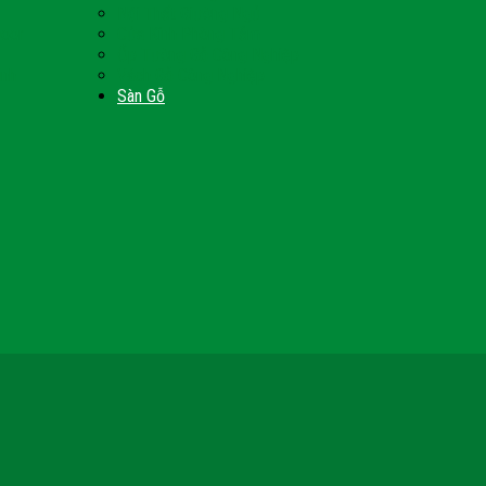
Nội Thất Giường Ngủ
Door
Cửa Kính Phòng Tắm
Ốp Tường Gỗ Công Nghiệp
inh
Vách Gỗ Công Nghiệp
Sàn Gỗ