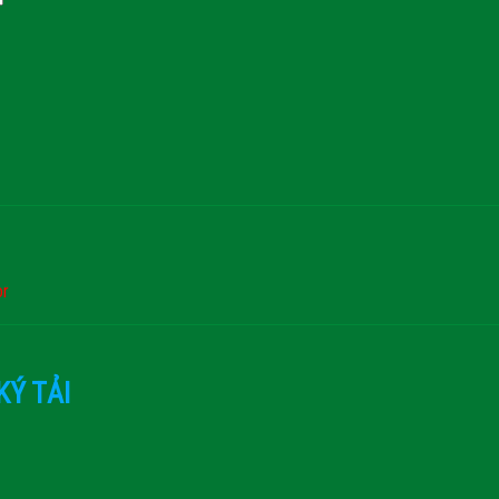
or
KÝ TẢI