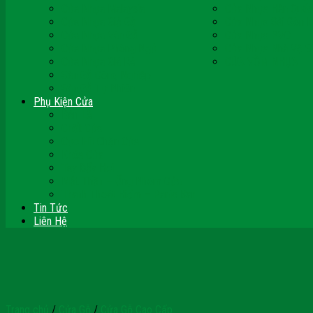
Cửa Nhựa Malaysia
Cửa Nhựa Hàn Quốc
Cửa Nhựa Giả Gỗ
Cửa Nhựa Sài Gòn 
Cửa Nhựa Vân Gỗ
Cửa Nhựa PVC
Cửa Nhựa Phòng Ngủ
Cửa Nhựa Nhà Vệ S
Cửa Nhựa Giá Rẻ
CỬA VÒM NHỰA
Sàn Gỗ Công Nghiệp
Sàn Gỗ Tự Nhiên
Phụ Kiện Cửa
Bản Lề
Chốt Cửa
Cục Hít Chặn Cửa
Khóa Cửa
Tay Đẩy Hơi
Mắt Thần – Ống Nhòm Cửa
Thanh Thoát Hiểm – Panic Bar
Tin Tức
Liên Hệ
Trang chủ
/
Cửa Gỗ
/
Cửa Gỗ Cao Cấp