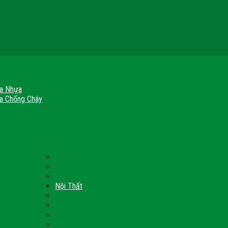
a Nhựa
a Chống Cháy
a Gỗ Chống Cháy
a Thép Chống Cháy
a Thép Vân Gỗ
nh Chống Cháy
ch Chống Cháy
Cửa thép Hàn Quốc
h Sạn
Cửa Nhôm Vân Gỗ
Cửa Vân Gỗ 5D
Nội Thất
 Quốc
Tủ Bếp Nhựa Giả Gỗ Đài Loan
Tay Vịn Cầu Thang Gỗ
u
Nội Thất Tủ Gỗ – Kệ Gỗ
Nội Thất Trang Trí