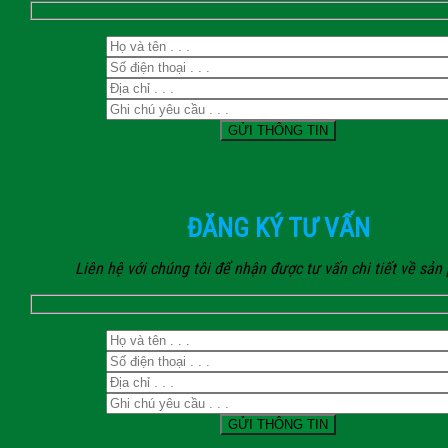
ĐĂNG KÝ TƯ VẤN
Liên hệ với chúng tôi để nhận được tư vấn chi tiết về sả