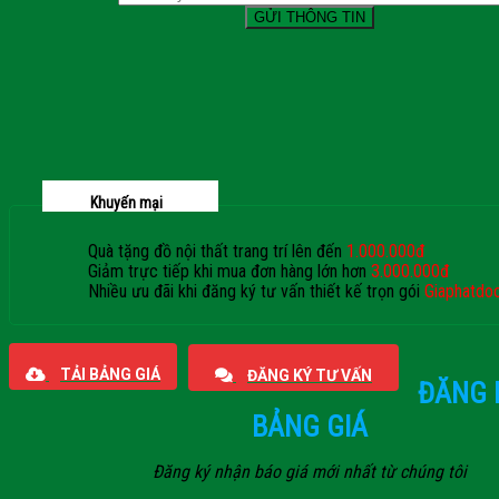
Khuyến mại
Quà tặng đồ nội thất trang trí lên đến
1.000.000đ
Giảm trực tiếp khi mua đơn hàng lớn hơn
3.000.000đ
Nhiều ưu đãi khi đăng ký tư vấn thiết kế trọn gói
Giaphatdo
TẢI BẢNG GIÁ
ĐĂNG KÝ TƯ VẤN
ĐĂNG 
BẢNG GIÁ
Đăng ký nhận báo giá mới nhất từ chúng tôi