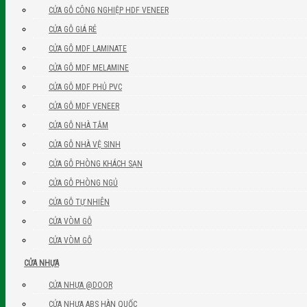
CỬA GỖ CÔNG NGHIỆP HDF VENEER
CỬA GỖ GIÁ RẺ
CỬA GỖ MDF LAMINATE
CỬA GỖ MDF MELAMINE
CỬA GỖ MDF PHỦ PVC
CỬA GỖ MDF VENEER
CỬA GỖ NHÀ TẮM
CỬA GỖ NHÀ VỆ SINH
CỬA GỖ PHÒNG KHÁCH SẠN
CỬA GỖ PHÒNG NGỦ
CỬA GỖ TỰ NHIÊN
CỬA VÒM GỖ
CỬA VÒM GỖ
CỬA NHỰA
CỬA NHỰA @DOOR
CỬA NHỰA ABS HÀN QUỐC