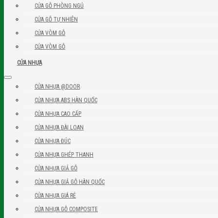
CỬA GỖ PHÒNG NGỦ
CỬA GỖ TỰ NHIÊN
CỬA VÒM GỖ
CỬA VÒM GỖ
CỬA NHỰA
CỬA NHỰA @DOOR
CỬA NHỰA ABS HÀN QUỐC
CỬA NHỰA CAO CẤP
CỬA NHỰA ĐÀI LOAN
CỬA NHỰA ĐÚC
CỬA NHỰA GHÉP THANH
CỬA NHỰA GIẢ GỖ
CỬA NHỰA GIẢ GỖ HÀN QUỐC
CỬA NHỰA GIÁ RẺ
CỬA NHỰA GỖ COMPOSITE