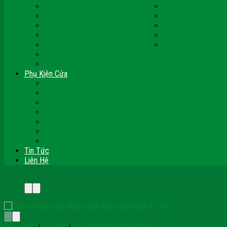
Cửa Nhựa Malaysia
Cửa Nhựa Hàn Quốc
Cửa Nhựa Giả Gỗ
Cửa Nhựa Sài Gòn 
Cửa Nhựa Vân Gỗ
Cửa Nhựa PVC
Cửa Nhựa Phòng Ngủ
Cửa Nhựa Nhà Vệ S
Cửa Nhựa Giá Rẻ
CỬA VÒM NHỰA
Sàn Gỗ Công Nghiệp
Sàn Gỗ Tự Nhiên
Phụ Kiện Cửa
Bản Lề
Chốt Cửa
Cục Hít Chặn Cửa
Khóa Cửa
Tay Đẩy Hơi
Mắt Thần – Ống Nhòm Cửa
Thanh Thoát Hiểm – Panic Bar
Tin Tức
Liên Hệ
Trang chủ
/
Cửa Gỗ
/
Cửa Gỗ Phòng Khách Sạn