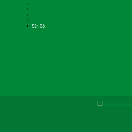
Nội Thất Giường Ngủ
Door
Cửa Kính Phòng Tắm
Ốp Tường Gỗ Công Nghiệp
inh
Vách Gỗ Công Nghiệp
Sàn Gỗ