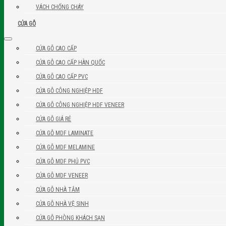
VÁCH CHỐNG CHÁY
CỬA GỖ
CỬA GỖ CAO CẤP
CỬA GỖ CAO CẤP HÀN QUỐC
CỬA GỖ CAO CẤP PVC
CỬA GỖ CÔNG NGHIỆP HDF
CỬA GỖ CÔNG NGHIỆP HDF VENEER
CỬA GỖ GIÁ RẺ
CỬA GỖ MDF LAMINATE
CỬA GỖ MDF MELAMINE
CỬA GỖ MDF PHỦ PVC
CỬA GỖ MDF VENEER
CỬA GỖ NHÀ TẮM
CỬA GỖ NHÀ VỆ SINH
CỬA GỖ PHÒNG KHÁCH SẠN