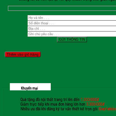
Thêm vào giỏ hàng
Khuyến mại
Quà tặng đồ nội thất trang trí lên đến
1.000.000đ
Giảm trực tiếp khi mua đơn hàng lớn hơn
3.000.000đ
Nhiều ưu đãi khi đăng ký tư vấn thiết kế trọn gói
Giaphatdo