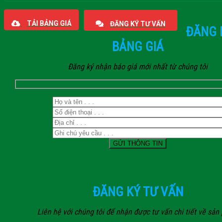
TẢI BẢNG GIÁ
ĐĂNG KÝ TƯ VẤN
ĐĂNG 
BẢNG GIÁ
Đăng ký nhận báo giá mới nhất từ chúng tôi
ĐĂNG KÝ TƯ VẤN
Liên hệ với chúng tôi để nhận được tư vấn chi tiết về sả