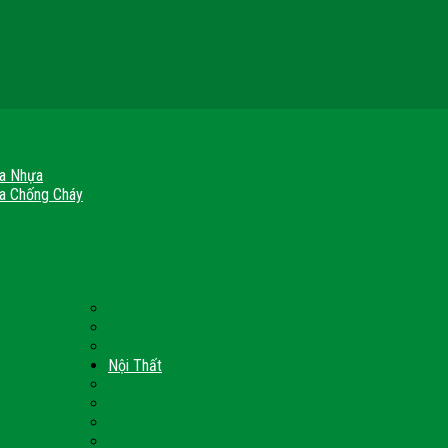
a Nhựa
a Chống Cháy
a Gỗ Chống Cháy
a Thép Chống Cháy
a Thép Vân Gỗ
nh Chống Cháy
ch Chống Cháy
Cửa thép Hàn Quốc
h Sạn
Cửa Nhôm Vân Gỗ
Cửa Vân Gỗ 5D
Nội Thất
 Quốc
Tủ Bếp Nhựa Giả Gỗ Đài Loan
Tay Vịn Cầu Thang Gỗ
u
Nội Thất Tủ Gỗ – Kệ Gỗ
Nội Thất Trang Trí