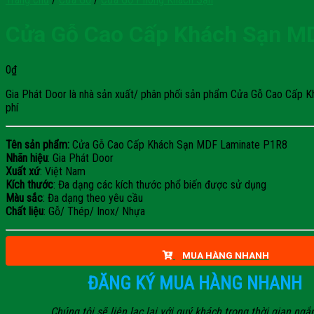
Cửa Gỗ Cao Cấp Khách Sạn M
0
₫
Gia Phát Door là nhà sản xuất/ phân phối sản phẩm Cửa Gỗ Cao Cấp Khá
phí
Tên sản phẩm:
Cửa Gỗ Cao Cấp Khách Sạn MDF Laminate P1R8
Nhãn hiệu
: Gia Phát Door
Xuất xứ
: Việt Nam
Kích thước
: Đa dạng các kích thước phổ biến được sử dụng
Màu sắc
: Đa dạng theo yêu cầu
Chất liệu
: Gỗ/ Thép/ Inox/ Nhựa
MUA HÀNG NHANH
ĐĂNG KÝ MUA HÀNG NHANH
Chúng tôi sẽ liên lạc lại với quý khách trong thời gian ngắ