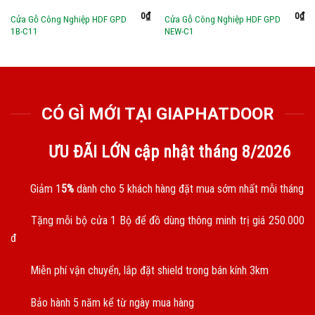
0
₫
0
₫
Cửa Gỗ Công Nghiệp HDF GPD
Cửa Gỗ Công Nghiệp HDF GPD
1B-C11
NEW-C1
CÓ GÌ MỚI TẠI GIAPHATDOOR
ƯU ĐÃI LỚN cập nhật tháng
8/2026
Giảm 1
5%
dành cho 5 khách hàng đặt mua sớm nhất mỗi tháng
Tặng mỗi bộ cửa 1 Bộ để đồ dùng thông minh trị giá 250.000
đ
Miễn phí vận chuyển, lắp đặt shield trong bán kính 3km
Bảo hành 5 năm kể từ ngày mua hàng