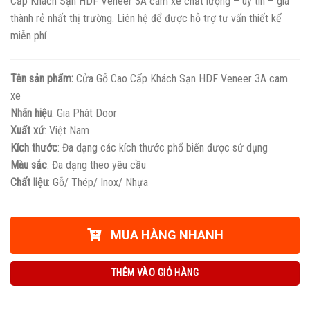
Cấp Khách Sạn HDF Veneer 3A cam xe chất lượng – uy tín – giá
thành rẻ nhất thị trường. Liên hệ để được hỗ trợ tư vấn thiết kế
miễn phí
Tên sản phẩm:
Cửa Gỗ Cao Cấp Khách Sạn HDF Veneer 3A cam
xe
Nhãn hiệu
: Gia Phát Door
Xuất xứ
: Việt Nam
Kích thước
: Đa dạng các kích thước phổ biến được sử dụng
Màu sắc
: Đa dạng theo yêu cầu
Chất liệu
: Gỗ/ Thép/ Inox/ Nhựa
MUA HÀNG NHANH
THÊM VÀO GIỎ HÀNG