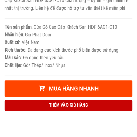
Cấp Khách Sạn HDF 6AG1-C10 chất lượng – uy tín – giá thành rẻ
nhất thị trường. Liên hệ để được hỗ trợ tư vấn thiết kế miễn phí
Tên sản phẩm:
Cửa Gỗ Cao Cấp Khách Sạn HDF 6AG1-C10
Nhãn hiệu
: Gia Phát Door
Xuất xứ
: Việt Nam
Kích thước
: Đa dạng các kích thước phổ biến được sử dụng
Màu sắc
: Đa dạng theo yêu cầu
Chất liệu
: Gỗ/ Thép/ Inox/ Nhựa
MUA HÀNG NHANH
THÊM VÀO GIỎ HÀNG