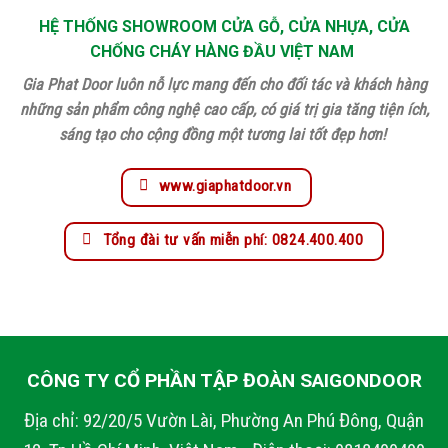
HỆ THỐNG SHOWROOM CỬA GỖ, CỬA NHỰA, CỬA
CHỐNG CHÁY HÀNG ĐẦU VIỆT NAM
Gia Phat Door luôn nỗ lực mang đến cho đối tác và khách hàng
những sản phẩm công nghệ cao cấp, có giá trị gia tăng tiện ích,
sáng tạo cho cộng đồng một tương lai tốt đẹp hơn!
www.giaphatdoor.vn
Tổng đài tư vấn miễn phí: 0824.400.400
CÔNG TY CỔ PHẦN TẬP ĐOÀN SAIGONDOOR
Địa chỉ: 92/20/5 Vườn Lài, Phường An Phú Đông, Quận