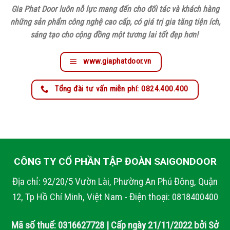
Gia Phat Door luôn nỗ lực mang đến cho đối tác và khách hàng
những sản phẩm công nghệ cao cấp, có giá trị gia tăng tiện ích,
sáng tạo cho cộng đồng một tương lai tốt đẹp hơn!
www.giaphatdoor.vn
Tổng đài tư vấn miễn phí: 0824.400.400
CÔNG TY CỔ PHẦN TẬP ĐOÀN SAIGONDOOR
Địa chỉ: 92/20/5 Vườn Lài, Phường An Phú Đông, Quận
12, Tp Hồ Chí Minh, Việt Nam - Điện thoại: 0818400400
Mã số thuế: 0316627728 | Cấp ngày 21/11/2022 bởi Sở