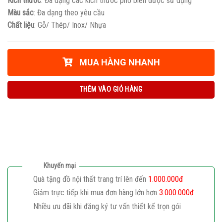
Kích thước
: Đa dạng các kích thước phổ biến được sử dụng
Màu sắc
: Đa dạng theo yêu cầu
Chất liệu
: Gỗ/ Thép/ Inox/ Nhựa
MUA HÀNG NHANH
THÊM VÀO GIỎ HÀNG
Khuyến mại
Quà tặng đồ nội thất trang trí lên đến
1.000.000đ
Giảm trực tiếp khi mua đơn hàng lớn hơn
3.000.000đ
Nhiều ưu đãi khi đăng ký tư vấn thiết kế trọn gói
Giaphatdoor