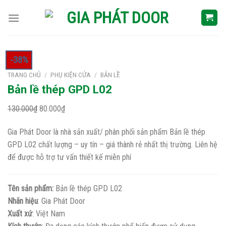
Skip
to
content
-38%
TRANG CHỦ
/
PHỤ KIỆN CỬA
/
BẢN LỀ
Bản lề thép GPD L02
Giá
Giá
130.000
₫
80.000
₫
gốc
hiện
Gia Phát Door là nhà sản xuất/ phân phối sản phẩm Bản lề thép
là:
tại
GPD L02 chất lượng – uy tín – giá thành rẻ nhất thị trường. Liên hệ
130.000₫.
là:
để được hỗ trợ tư vấn thiết kế miễn phí
80.000₫.
Tên sản phẩm:
Bản lề thép GPD L02
Nhãn hiệu
: Gia Phát Door
Xuất xứ
: Việt Nam