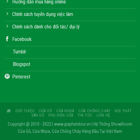
Hướng dẫn mua hàng online
Chính sách tuyển dụng việc làm
Chính sách dành cho đối tác/ đại lý
Facebook
Tumblr
Blogspot
Pinterest
GIỚI THIỆU
CỬA GỖ
CỬA NHỰA
CỬA CHỐNG CHÁY
NỘI THẤT
SÀN GỖ
PHỤ KIỆN CỬA
TIN TỨC
LIÊN HỆ
Copyright @ 2010 - 2022 | www.giaphatdoor.vn | Hệ Thống ShowRoom
Cửa Gỗ, Cửa Nhựa, Cửa Chống Cháy Hàng Đầu Tại Việt Nam