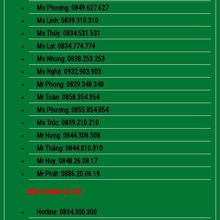
Ms Phượng: 0849.627.627
Ms Linh: 0839.310.310
Ms Thúy: 0834.531.531
Ms Lợi: 0834.774.774
Ms Nhung: 0838.253.253
Ms Nghệ: 0932.903.903
Mr Phong: 0829.348.348
Mr Toàn: 0858.354.354
Ms Phương: 0855.854.854
Ms Trúc: 0839.210.210
Mr Hưng: 0844.308.308
Mr Thắng: 0844.810.810
Mr Huy: 0848.26.08.17
Mr Phát: 0886.20.06.19
KINH DOANH DỰ ÁN
Hotline: 0834.300.300