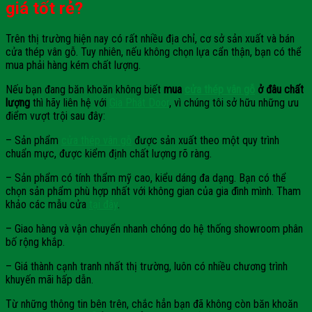
giá tốt rẻ?
Trên thị trường hiện nay có rất nhiều địa chỉ, cơ sở sản xuất và bán
cửa thép vân gỗ. Tuy nhiên, nếu không chọn lựa cẩn thận, bạn có thể
mua phải hàng kém chất lượng.
Nếu bạn đang băn khoăn không biết
mua
cửa thép vân gỗ
ở đâu chất
lượng
thì hãy liên hệ với
Gia Phát Door
, vì chúng tôi sở hữu những ưu
điểm vượt trội sau đây:
– Sản phẩm
cửa thép vân gỗ
được sản xuất theo một quy trình
chuẩn mực, được kiểm định chất lượng rõ ràng.
– Sản phẩm có tính thẩm mỹ cao, kiểu dáng đa dạng. Bạn có thể
chọn sản phẩm phù hợp nhất với không gian của gia đình mình. Tham
khảo các mẫu cửa
tại đây
.
– Giao hàng và vận chuyển nhanh chóng do hệ thống showroom phân
bố rộng khắp.
– Giá thành cạnh tranh nhất thị trường, luôn có nhiều chương trình
khuyến mãi hấp dẫn.
Từ những thông tin bên trên, chắc hẳn bạn đã không còn băn khoăn