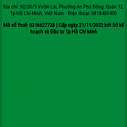
Địa chỉ: 92/20/5 Vườn Lài, Phường An Phú Đông, Quận 12,
Tp Hồ Chí Minh, Việt Nam - Điện thoại: 0818400400
Mã số thuế: 0316627728 | Cấp ngày 21/11/2022 bởi Sở kế
hoạch và Đầu tư Tp Hồ Chí Minh
Chính sách kiểm hàng
Chính sách đổi
Chính sách bảo hành sản phẩm
Chính sách thanh toán
Chính sách bảo mật thông tin
Chính sách vận chuyển & giao nhận
Chính sách điều kiện giao dịch
Thông tin về hàng hóa
Hướng dẫn mua hàng online
Chính sách tuyển dụng việc làm
Chính sách dành cho đối tác/ đại lý
Facebook
Tumblr
Blogspot