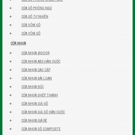
CỬA GỖ PHÒNG NGỦ
CỬA GỖ TỰ NHIÊN
CỬA VÒM GỖ
CỬA VÒM GỖ
CỬA NHỰA
CỬA NHỰA @DOOR
CỬA NHỰA ABS HÀN QUỐC
CỬA NHỰA CAO CẤP
CỬA NHỰA ĐÀI LOAN
CỬA NHỰA ĐÚC
CỬA NHỰA GHÉP THANH
CỬA NHỰA GIẢ GỖ
CỬA NHỰA GIẢ GỖ HÀN QUỐC
CỬA NHỰA GIÁ RẺ
CỬA NHỰA GỖ COMPOSITE