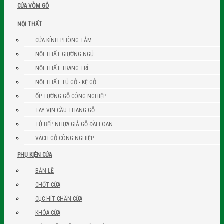
CỬA VÒM GỖ
NỘI THẤT
CỬA KÍNH PHÒNG TẮM
NỘI THẤT GIƯỜNG NGỦ
NỘI THẤT TRANG TRÍ
NỘI THẤT TỦ GỖ - KỆ GỖ
ỐP TƯỜNG GỖ CÔNG NGHIỆP
TAY VỊN CẦU THANG GỖ
TỦ BẾP NHỰA GIẢ GỖ ĐÀI LOAN
VÁCH GỖ CÔNG NGHIỆP
PHỤ KIỆN CỬA
BẢN LỀ
CHỐT CỬA
CỤC HÍT CHẶN CỬA
KHÓA CỬA