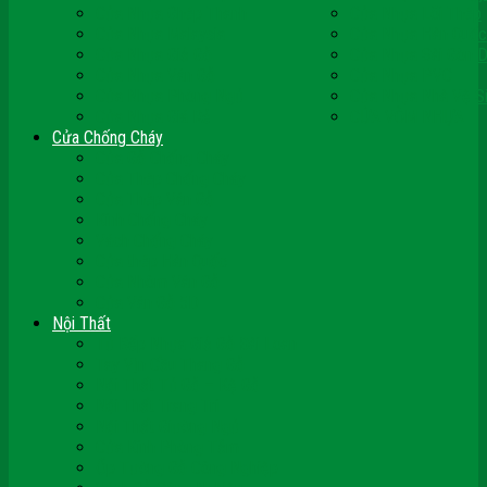
Cửa Nhựa Ghép Thanh
Cửa Nhựa Lõi Thép
Cửa Nhựa Malaysia
Cửa Nhựa Hàn Quốc
Cửa Nhựa Giả Gỗ
Cửa Nhựa Sài Gòn 
Cửa Nhựa Vân Gỗ
Cửa Nhựa PVC
Cửa Nhựa Phòng Ngủ
Cửa Nhựa Nhà Vệ S
Cửa Nhựa Giá Rẻ
CỬA VÒM NHỰA
Cửa Chống Cháy
Cửa Gỗ Chống Cháy
Cửa Thép Chống Cháy
Cửa Thép Vân Gỗ
Kính Chống Cháy
Vách Chống Cháy
Cửa thép Hàn Quốc
Cửa Nhôm Vân Gỗ
Cửa Vân Gỗ 5D
Nội Thất
Tủ Bếp Nhựa Giả Gỗ Đài Loan
Tay Vịn Cầu Thang Gỗ
Nội Thất Tủ Gỗ – Kệ Gỗ
Nội Thất Trang Trí
Nội Thất Giường Ngủ
Cửa Kính Phòng Tắm
Ốp Tường Gỗ Công Nghiệp