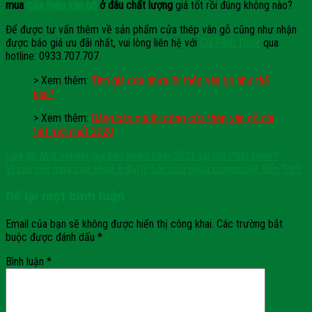
mua
cửa thép vân gỗ
ở đâu chất lượng
giá tốt rồi đúng không nào?
Để được tư vấn thêm về sản phẩm cửa thép vân gỗ cũng như nhận
được báo giá ưu đãi nhất, vui lòng liên hệ với
Gia Phát Door
qua
hotline: 0933.707.707.
> Xem thêm:
Tính giá cửa nhựa lõi thép vân gỗ như thế
nào?
> Xem thêm:
Bảng báo giá thi công cửa thép vân gỗ chi
tiết mới nhất 2020
Cửa gỗ Mdf veneer giá bao nhiêu năm 2021 tại Gia Phát Door?
Vì sao nên mua cửa nhựa ở đại lý bán cửa nhựa composite Bến Tre?
Để lại một bình luận
Email của bạn sẽ không được hiển thị công khai.
Các trường bắt
buộc được đánh dấu
*
Bình luận
*