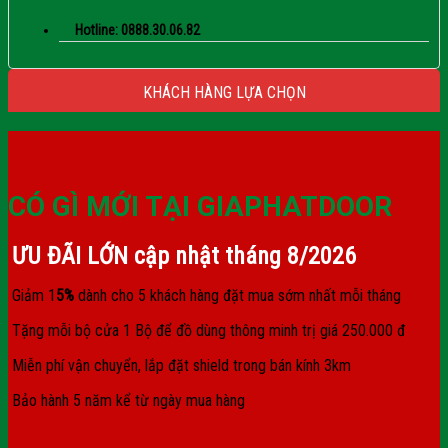
Hotline: 0888.30.06.82
KHÁCH HÀNG LỰA CHỌN
CÓ GÌ MỚI TẠI GIAPHATDOOR
ƯU ĐÃI LỚN cập nhật tháng
8/2026
Giảm 1
5%
dành cho 5 khách hàng đặt mua sớm nhất mỗi tháng
Tặng mỗi bộ cửa 1 Bộ để đồ dùng thông minh trị giá 250.000 đ
Miễn phí vận chuyển, lắp đặt shield trong bán kính 3km
Bảo hành 5 năm kể từ ngày mua hàng