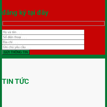
đăng ký tại đây
TIN TỨC