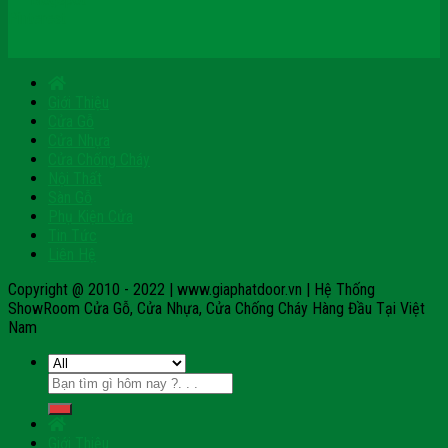
Pinterest
Giới Thiệu
Cửa Gỗ
Cửa Nhựa
Cửa Chống Cháy
Nội Thất
Sàn Gỗ
Phụ Kiện Cửa
Tin Tức
Liên Hệ
Copyright @ 2010 - 2022 | www.giaphatdoor.vn | Hệ Thống
ShowRoom Cửa Gỗ, Cửa Nhựa, Cửa Chống Cháy Hàng Đầu Tại Việt
Nam
Tìm
kiếm:
Giới Thiệu