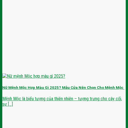
Nữ Mệnh Mộc Hợp Màu Gì 2025? Mẫu Cửa Nên Chọn Cho Mệnh Mộc
Mệnh Mộc là biểu tượng của thiên nhiên – tượng trưng cho cây cối,
sự [...]