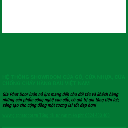
HỆ THỐNG SHOWROOM CỬA GỖ, CỬA NHỰA, CỬA
CHỐNG CHÁY HÀNG ĐẦU VIỆT NAM
Gia Phat Door luôn nỗ lực mang đến cho đối tác và khách hàng
những sản phẩm công nghệ cao cấp, có giá trị gia tăng tiện ích,
sáng tạo cho cộng đồng một tương lai tốt đẹp hơn!
www.giaphatdoor.vn
Tổng đài tư vấn miễn phí: 0824.400.400