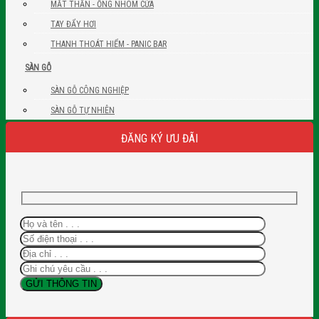
MẮT THẦN - ỐNG NHÒM CỬA
TAY ĐẨY HƠI
THANH THOÁT HIỂM - PANIC BAR
SÀN GỖ
SÀN GỖ CÔNG NGHIỆP
SÀN GỖ TỰ NHIÊN
ĐĂNG KÝ ƯU ĐÃI