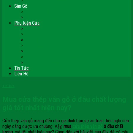
Vách Gỗ Công Nghiệp
Sàn Gỗ
Sàn Gỗ Công Nghiệp
Sàn Gỗ Tự Nhiên
Phụ Kiện Cửa
Bản Lề
Chốt Cửa
Cục Hít Chặn Cửa
Khóa Cửa
Tay Đẩy Hơi
Mắt Thần – Ống Nhòm Cửa
Thanh Thoát Hiểm – Panic Bar
Tin Tức
Liên Hệ
Tin Tức
Mua cửa thép vân gỗ ở đâu chất lượng
giá tốt nhất hiện nay?
Cửa thép vân gỗ mang đến cho gia đình bạn sự an toàn, tiện nghi nên
ngày càng được ưa chuộng. Vậy,
mua
cửa thép vân gỗ
ở đâu chất
lượng
, giá tốt nhất hiện nay? Cùng đến với bài viết sau đây để có câu