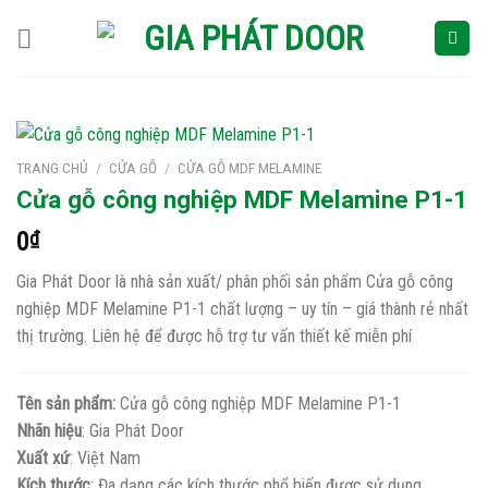
Skip
to
content
TRANG CHỦ
/
CỬA GỖ
/
CỬA GỖ MDF MELAMINE
Cửa gỗ công nghiệp MDF Melamine P1-1
0
₫
Gia Phát Door là nhà sản xuất/ phân phối sản phẩm Cửa gỗ công
nghiệp MDF Melamine P1-1 chất lượng – uy tín – giá thành rẻ nhất
thị trường. Liên hệ để được hỗ trợ tư vấn thiết kế miễn phí
Tên sản phẩm:
Cửa gỗ công nghiệp MDF Melamine P1-1
Nhãn hiệu
: Gia Phát Door
Xuất xứ
: Việt Nam
Kích thước
: Đa dạng các kích thước phổ biến được sử dụng