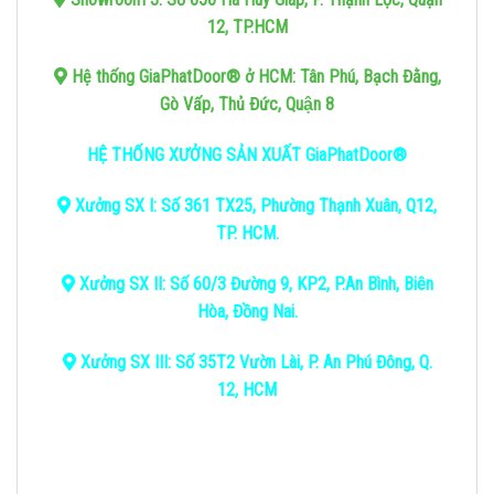
12, TP.HCM
Hệ thống GiaPhatDoor® ở HCM: Tân Phú, Bạch Đằng,
Gò Vấp, Thủ Đức, Quận 8
HỆ THỐNG XƯỞNG SẢN XUẤT GiaPhatDoor®
Xưởng SX I: Số 361 TX25, Phường Thạnh Xuân, Q12,
TP. HCM.
Xưởng SX II: Số 60/3 Đường 9, KP2, P.An Bình, Biên
Hòa, Đồng Nai.
Xưởng SX III: Số 35T2 Vườn Lài, P. An Phú Đông, Q.
12, HCM