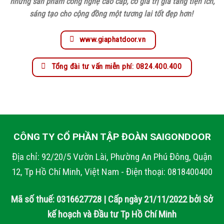
những sản phẩm công nghệ cao cấp, có giá trị gia tăng tiện ích,
sáng tạo cho cộng đồng một tương lai tốt đẹp hơn!
www.giaphatdoor.vn
Tổng đài tư vấn miễn phí: 0824.400.400
CÔNG TY CỔ PHẦN TẬP ĐOÀN SAIGONDOOR
Địa chỉ: 92/20/5 Vườn Lài, Phường An Phú Đông, Quận
12, Tp Hồ Chí Minh, Việt Nam - Điện thoại: 0818400400
Mã số thuế: 0316627728 | Cấp ngày 21/11/2022 bởi Sở
kế hoạch và Đầu tư Tp Hồ Chí Minh